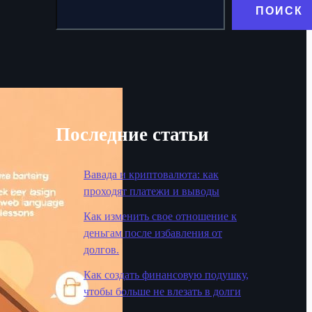
ПОИСК
Последние статьи
Вавада и криптовалюта: как
проходят платежи и выводы
Как изменить свое отношение к
деньгам после избавления от
долгов.
Как создать финансовую подушку,
чтобы больше не влезать в долги