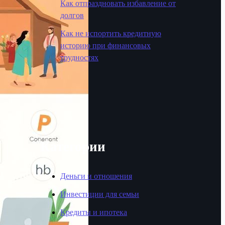
Как отпраздновать избавление от
долгов
Как не испортить кредитную
историю при финансовых
трудностях
Категории
Деньги и отношения
Инвестиции для семьи
Кредиты и ипотека