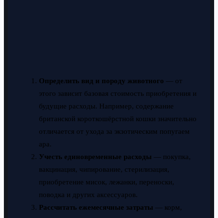
Определить вид и породу животного
— от
этого зависит базовая стоимость приобретения и
будущие расходы. Например, содержание
британской короткошёрстной кошки значительно
отличается от ухода за экзотическим попугаем
ара.
Учесть единовременные расходы
— покупка,
вакцинация, чипирование, стерилизация,
приобретение мисок, лежанки, переноски,
поводка и других аксессуаров.
Рассчитать ежемесячные затраты
— корм,