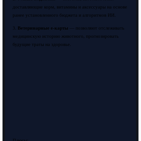
доставляющие корм, витамины и аксессуары на основе
ранее установленного бюджета и алгоритмов ИИ.
3.
Ветеринарные e-карты
— позволяют отслеживать
медицинскую историю животного, прогнозировать
будущие траты на здоровье.
Плюсы: