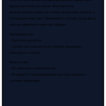
предполагаемых расходов. Формируется
фиксированная сумма на основе экспертных данных и
среднерыночных цен. Применим в случаях, когда вид и
порода животного известны заранее.
Преимущества:
- Простота расчётов
- Удобен для однократной покупки (например,
породистая собака)
Недостатки:
- Не учитывает колебания цен
- Игнорирует непредвиденные расходы (травмы,
срочные операции)