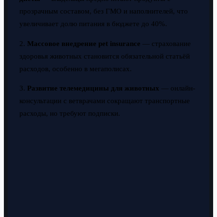
прозрачным составом, без ГМО и наполнителей, что
увеличивает долю питания в бюджете до 40%.
2.
Массовое внедрение pet insurance
— страхование
здоровья животных становится обязательной статьёй
расходов, особенно в мегаполисах.
3.
Развитие телемедицины для животных
— онлайн-
консультации с ветврачами сокращают транспортные
расходы, но требуют подписки.