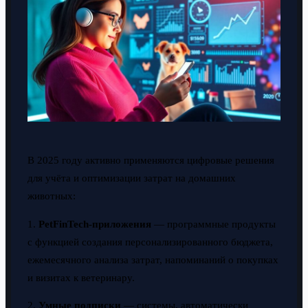
В 2025 году активно применяются цифровые решения
для учёта и оптимизации затрат на домашних
животных:
1.
PetFinTech-приложения
— программные продукты
с функцией создания персонализированного бюджета,
ежемесячного анализа затрат, напоминаний о покупках
и визитах к ветеринару.
2.
Умные подписки
— системы, автоматически