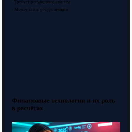
- Требует регулярного анализа
- Может стать ресурсоёмким
Финансовые технологии и их роль
в расчётах