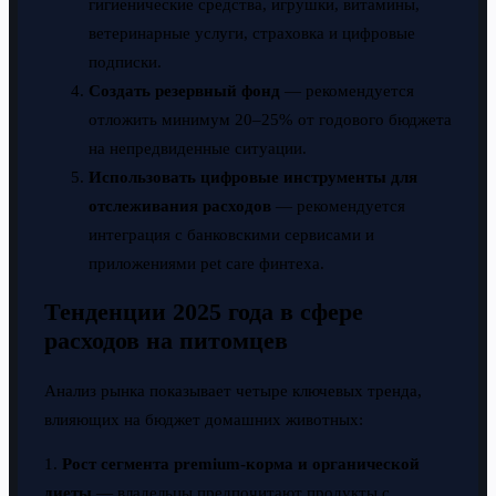
гигиенические средства, игрушки, витамины,
ветеринарные услуги, страховка и цифровые
подписки.
Создать резервный фонд
— рекомендуется
отложить минимум 20–25% от годового бюджета
на непредвиденные ситуации.
Использовать цифровые инструменты для
отслеживания расходов
— рекомендуется
интеграция с банковскими сервисами и
приложениями pet care финтеха.
Тенденции 2025 года в сфере
расходов на питомцев
Анализ рынка показывает четыре ключевых тренда,
влияющих на бюджет домашних животных:
1.
Рост сегмента premium-корма и органической
диеты
— владельцы предпочитают продукты с