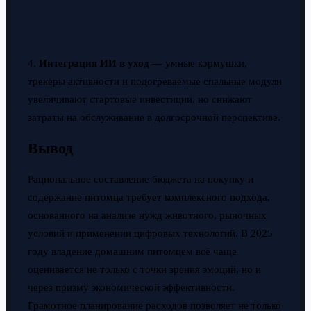
4.
Интеграция ИИ в уход
— умные кормушки,
трекеры активности и подогреваемые спальные модули
увеличивают стартовые инвестиции, но снижают
затраты на обслуживание в долгосрочной перспективе.
Вывод
Рациональное составление бюджета на покупку и
содержание питомца требует комплексного подхода,
основанного на анализе нужд животного, рыночных
условий и применении цифровых технологий. В 2025
году владение домашним питомцем всё чаще
оценивается не только с точки зрения эмоций, но и
через призму экономической эффективности.
Грамотное планирование расходов позволяет не только