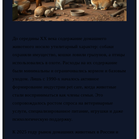
До середины XX века содержание домашнего
животного носило утилитарный характер: собаки
охраняли имущество, кошки ловили грызунов, а птицы
использовались в охоте. Расходы на их содержание
были минимальны и ограничивались кормом и базовым
уходом. Лишь с 1990-х началось активное
формирование индустрии pet care, когда животные
стали восприниматься как члены семьи. Это
сопровождалось ростом спроса на ветеринарные
услуги, специализированное питание, игрушки и даже
психологическую поддержку.
К 2025 году рынок домашних животных в России и