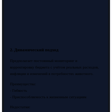
2. Динамический подход
Предполагает постоянный мониторинг и
корректировку бюджета с учётом реальных расходов,
инфляции и изменений в потребностях животного.
Преимущества:
- Гибкость
- Приспособляемость к жизненным ситуациям
Недостатки: