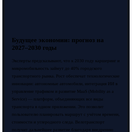
Будущее экономии: прогноз на
2027–2030 годы
Эксперты предсказывают, что к 2030 году каршеринг и
микромобильность займут до 40% городского
транспортного рынка. Рост обеспечат технологические
инновации: автономные автомобили, интеграция ИИ в
управление трафиком и развитие MaaS (Mobility as a
Service) — платформ, объединяющих все виды
транспорта в одном приложении. Это позволит
пользователю планировать маршрут с учётом времени,
стоимости и углеродного следа. Велотранспорт
получит дальнейшее развитие благодаря внедрению