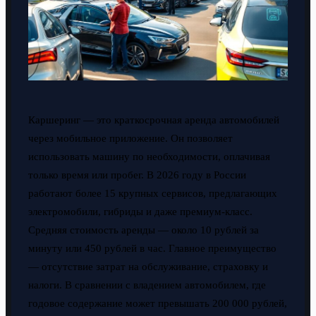
Каршеринг — это краткосрочная аренда автомобилей
через мобильное приложение. Он позволяет
использовать машину по необходимости, оплачивая
только время или пробег. В 2026 году в России
работают более 15 крупных сервисов, предлагающих
электромобили, гибриды и даже премиум-класс.
Средняя стоимость аренды — около 10 рублей за
минуту или 450 рублей в час. Главное преимущество
— отсутствие затрат на обслуживание, страховку и
налоги. В сравнении с владением автомобилем, где
годовое содержание может превышать 200 000 рублей,