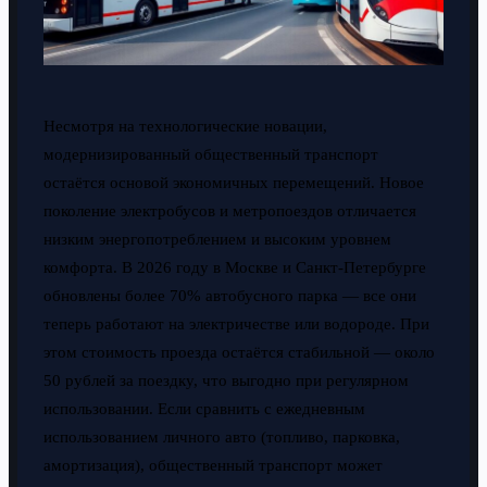
Несмотря на технологические новации,
модернизированный общественный транспорт
остаётся основой экономичных перемещений. Новое
поколение электробусов и метропоездов отличается
низким энергопотреблением и высоким уровнем
комфорта. В 2026 году в Москве и Санкт-Петербурге
обновлены более 70% автобусного парка — все они
теперь работают на электричестве или водороде. При
этом стоимость проезда остаётся стабильной — около
50 рублей за поездку, что выгодно при регулярном
использовании. Если сравнить с ежедневным
использованием личного авто (топливо, парковка,
амортизация), общественный транспорт может