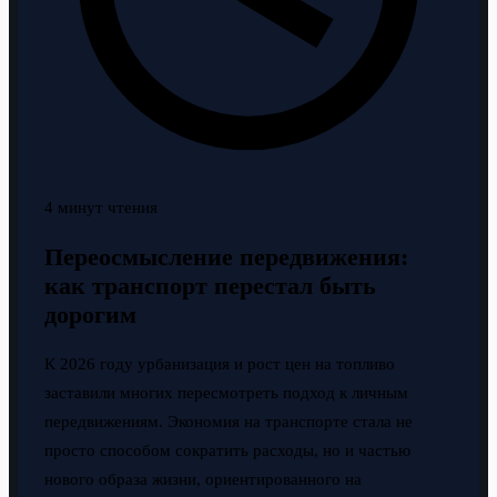
4 минут чтения
Переосмысление передвижения:
как транспорт перестал быть
дорогим
К 2026 году урбанизация и рост цен на топливо
заставили многих пересмотреть подход к личным
передвижениям. Экономия на транспорте стала не
просто способом сократить расходы, но и частью
нового образа жизни, ориентированного на