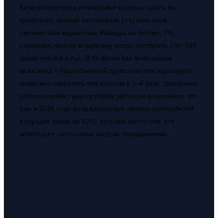
Если рассмотреть совокупные годовые траты на
транспорт, личный автомобиль уступает всем
упомянутым вариантам. Расходы на бензин, ТО,
страховку, налоги и парковку могут достигать 250–300
тысяч рублей в год. В то время как комбинация
велосипед + общественный транспорт или каршеринг
позволяет сократить эти затраты в 3–4 раза. Диаграмма
распределения транспортных расходов показывает, что
уже к 2026 году доля владельцев личных автомобилей
в городах упала на 12%, уступив место тем, кто
использует смешанные модели передвижения.