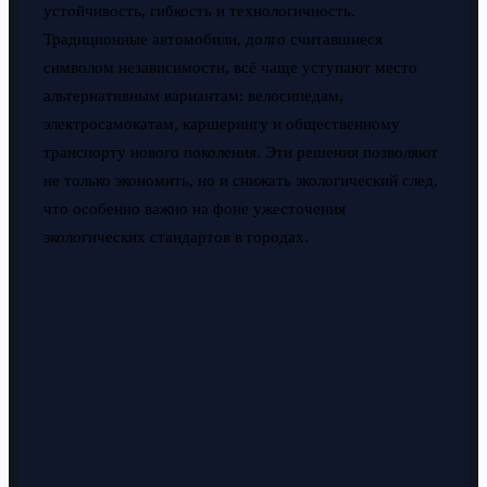
устойчивость, гибкость и технологичность.
Традиционные автомобили, долго считавшиеся
символом независимости, всё чаще уступают место
альтернативным вариантам: велосипедам,
электросамокатам, каршерингу и общественному
транспорту нового поколения. Эти решения позволяют
не только экономить, но и снижать экологический след,
что особенно важно на фоне ужесточения
экологических стандартов в городах.