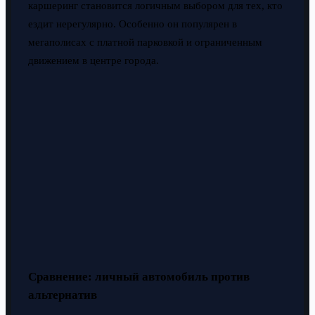
каршеринг становится логичным выбором для тех, кто
ездит нерегулярно. Особенно он популярен в
мегаполисах с платной парковкой и ограниченным
движением в центре города.
Сравнение: личный автомобиль против
альтернатив