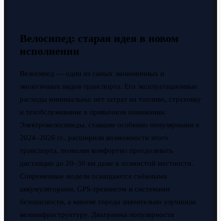
Велосипед: старая идея в новом
исполнении
Велосипед — один из самых экономичных и
экологичных видов транспорта. Его эксплуатационные
расходы минимальны: нет затрат на топливо, страховку
и техобслуживание в привычном понимании.
Электровелосипеды, ставшие особенно популярными в
2024–2026 гг., расширили возможности этого
транспорта, позволяя комфортно преодолевать
дистанции до 20–30 км даже в холмистой местности.
Современные модели оснащаются съёмными
аккумуляторами, GPS-трекингом и системами
безопасности, а многие города значительно улучшили
велоинфраструктуру. Диаграмма популярности