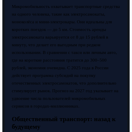
Микромобильность охватывает транспортные средства
на одного человека, такие как электросамокаты,
моноколёса и мини-электрокары. Они идеальны для
коротких поездок — до 5 км. Стоимость аренды
электросамоката варьируется от 8 до 15 рублей в
минуту, что делает его выгодным при редком
использовании. В сравнении с такси или личным авто,
где на короткие расстояния тратится до 300–500
рублей, экономия очевидна. С 2025 года в России
действует программа субсидий на покупку
отечественных электросамокатов, что дополнительно
стимулирует рынок. Прогноз на 2027 год указывает на
удвоение числа пользователей микромобильных
сервисов в городах-миллионниках.
Общественный транспорт: назад к
будущему