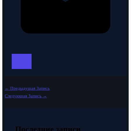
←
Предыдущая Запись
Следующая Запись
→
Последние записи