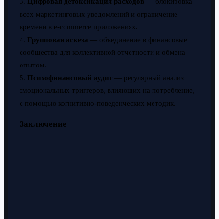
3.
Цифровая детоксикация расходов
— блокировка
всех маркетинговых уведомлений и ограничение
времени в e-commerce приложениях.
4.
Групповая аскеза
— объединение в финансовые
сообщества для коллективной отчетности и обмена
опытом.
5.
Психофинансовый аудит
— регулярный анализ
эмоциональных триггеров, влияющих на потребление,
с помощью когнитивно-поведенческих методик.
Заключение