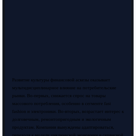
Развитие культуры финансовой аскезы оказывает
мультидисциплинарное влияние на потребительские
рынки. Во-первых, снижается спрос на товары
массового потребления, особенно в сегменте fast
fashion и электроники. Во-вторых, возрастает интерес к
долговечным, ремонтопригодным и экологичным
продуктам. Компании вынуждены адаптироваться,
переходя к модели циклической экономики и сервисной