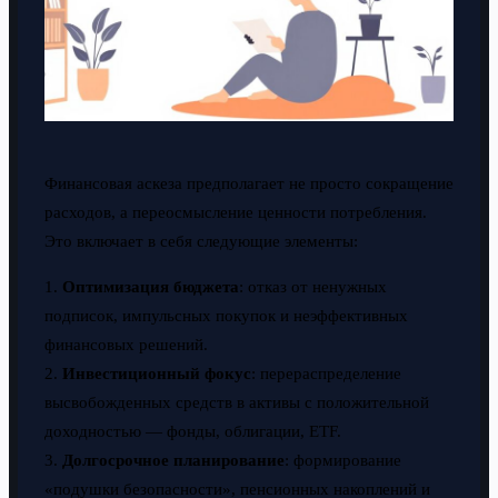
Финансовая аскеза предполагает не просто сокращение
расходов, а переосмысление ценности потребления.
Это включает в себя следующие элементы:
1.
Оптимизация бюджета
: отказ от ненужных
подписок, импульсных покупок и неэффективных
финансовых решений.
2.
Инвестиционный фокус
: перераспределение
высвобожденных средств в активы с положительной
доходностью — фонды, облигации, ETF.
3.
Долгосрочное планирование
: формирование
«подушки безопасности», пенсионных накоплений и