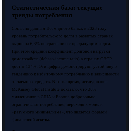
Статистическая база: текущие
тренды потребления
Согласно данным Всемирного банка, в 2023 году
уровень потребительского долга в развитых странах
вырос на 6,3% по сравнению с предыдущим годом.
При этом средний коэффициент долговой нагрузки
домохозяйств (debt-to-income ratio) в странах ОЭСР
достиг 134%. Эти цифры демонстрируют устойчивую
тенденцию к избыточному потреблению и зависимости
от заемных средств. В то же время, исследование
McKinsey Global Institute показало, что 38%
миллениалов в США и Европе добровольно
ограничивают потребление, переходя к модели
«разумного минимализма», что является формой
финансовой аскезы.