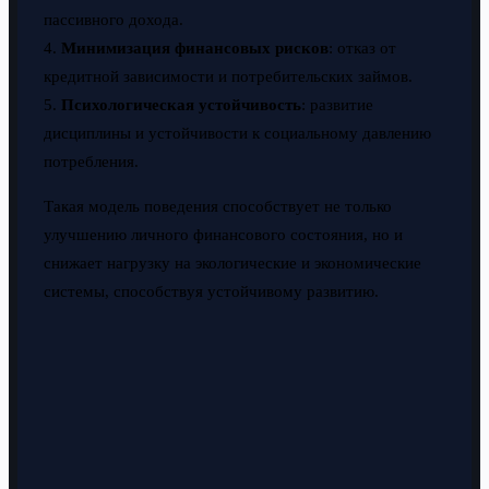
пассивного дохода.
4.
Минимизация финансовых рисков
: отказ от
кредитной зависимости и потребительских займов.
5.
Психологическая устойчивость
: развитие
дисциплины и устойчивости к социальному давлению
потребления.
Такая модель поведения способствует не только
улучшению личного финансового состояния, но и
снижает нагрузку на экологические и экономические
системы, способствуя устойчивому развитию.