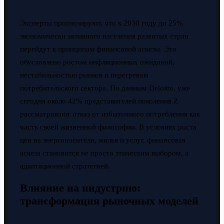
Эксперты прогнозируют, что к 2030 году до 25%
экономически активного населения развитых стран
перейдут к принципам финансовой аскезы. Это
обусловлено ростом инфляционных ожиданий,
нестабильностью рынков и перегревом
потребительского сектора. По данным Deloitte, уже
сегодня около 42% представителей поколения Z
рассматривают отказ от избыточного потребления как
часть своей жизненной философии. В условиях роста
цен на энергоносители, жилья и услуг, финансовая
аскеза становится не просто этическим выбором, а
адаптационной стратегией.
Влияние на индустрию:
трансформация рыночных моделей