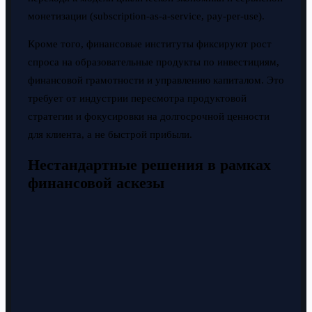
монетизации (subscription-as-a-service, pay-per-use).
Кроме того, финансовые институты фиксируют рост
спроса на образовательные продукты по инвестициям,
финансовой грамотности и управлению капиталом. Это
требует от индустрии пересмотра продуктовой
стратегии и фокусировки на долгосрочной ценности
для клиента, а не быстрой прибыли.
Нестандартные решения в рамках
финансовой аскезы