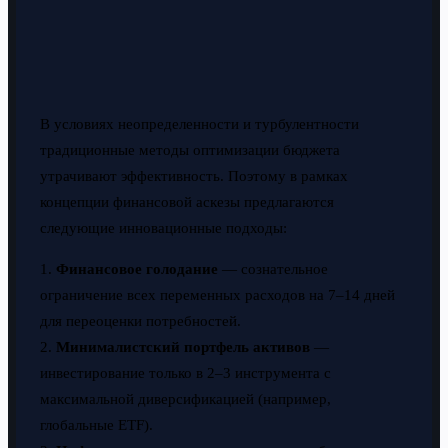
В условиях неопределенности и турбулентности
традиционные методы оптимизации бюджета
утрачивают эффективность. Поэтому в рамках
концепции финансовой аскезы предлагаются
следующие инновационные подходы:
1.
Финансовое голодание
— сознательное
ограничение всех переменных расходов на 7–14 дней
для переоценки потребностей.
2.
Минималистский портфель активов
—
инвестирование только в 2–3 инструмента с
максимальной диверсификацией (например,
глобальные ETF).