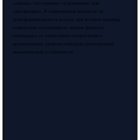
«askesis», что означает «упражнение» или
«дисциплина». В современном контексте он
трансформировался в подход, при котором индивид
сознательно оптимизирует личные финансы,
отказываясь от избыточного потребления и
краткосрочных удовольствий ради долгосрочной
экономической устойчивости.