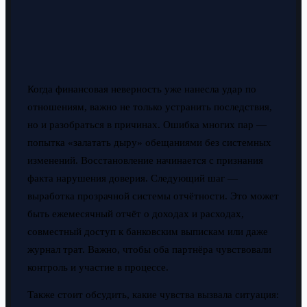
Когда финансовая неверность уже нанесла удар по
отношениям, важно не только устранить последствия,
но и разобраться в причинах. Ошибка многих пар —
попытка «залатать дыру» обещаниями без системных
изменений. Восстановление начинается с признания
факта нарушения доверия. Следующий шаг —
выработка прозрачной системы отчётности. Это может
быть ежемесячный отчёт о доходах и расходах,
совместный доступ к банковским выпискам или даже
журнал трат. Важно, чтобы оба партнёра чувствовали
контроль и участие в процессе.
Также стоит обсудить, какие чувства вызвала ситуация: