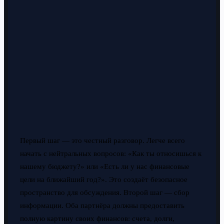
Первый шаг — это честный разговор. Легче всего
начать с нейтральных вопросов: «Как ты относишься к
нашему бюджету?» или «Есть ли у нас финансовые
цели на ближайший год?». Это создаёт безопасное
пространство для обсуждения. Второй шаг — сбор
информации. Оба партнёра должны предоставить
полную картину своих финансов: счета, долги,