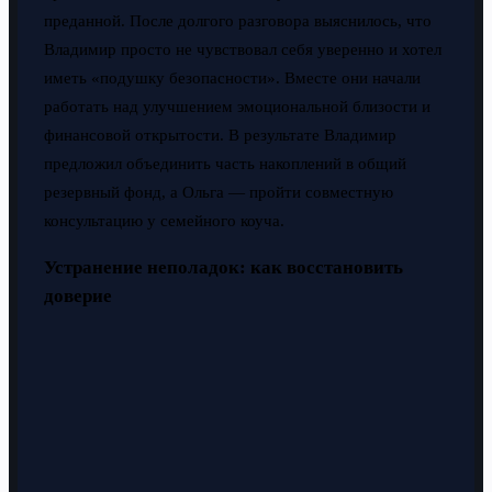
преданной. После долгого разговора выяснилось, что
Владимир просто не чувствовал себя уверенно и хотел
иметь «подушку безопасности». Вместе они начали
работать над улучшением эмоциональной близости и
финансовой открытости. В результате Владимир
предложил объединить часть накоплений в общий
резервный фонд, а Ольга — пройти совместную
консультацию у семейного коуча.
Устранение неполадок: как восстановить
доверие