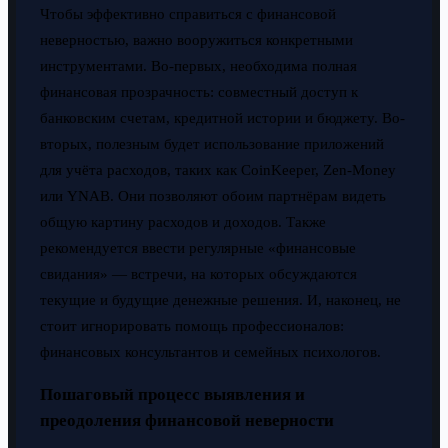
Чтобы эффективно справиться с финансовой
неверностью, важно вооружиться конкретными
инструментами. Во-первых, необходима полная
финансовая прозрачность: совместный доступ к
банковским счетам, кредитной истории и бюджету. Во-
вторых, полезным будет использование приложений
для учёта расходов, таких как CoinKeeper, Zen-Money
или YNAB. Они позволяют обоим партнёрам видеть
общую картину расходов и доходов. Также
рекомендуется ввести регулярные «финансовые
свидания» — встречи, на которых обсуждаются
текущие и будущие денежные решения. И, наконец, не
стоит игнорировать помощь профессионалов:
финансовых консультантов и семейных психологов.
Пошаговый процесс выявления и
преодоления финансовой неверности