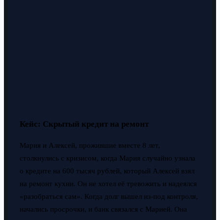
Кейс: Скрытый кредит на ремонт
Мария и Алексей, прожившие вместе 8 лет,
столкнулись с кризисом, когда Мария случайно узнала
о кредите на 600 тысяч рублей, который Алексей взял
на ремонт кухни. Он не хотел её тревожить и надеялся
«разобраться сам». Когда долг вышел из-под контроля,
начались просрочки, и банк связался с Марией. Она