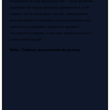
восприняла это как предательство — ведь решение,
влияющее на общие финансы, принималось за её
спиной. После нескольких сессий с финансовым
консультантом и семейным психотерапевтом пара
пришла к соглашению: теперь все кредиты
обсуждаются заранее, а крупные траты вносятся в
совместный бюджет.
Кейс: Тайные накопления на развод