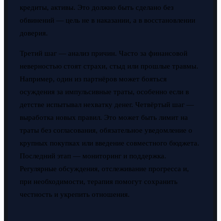
кредиты, активы. Это должно быть сделано без
обвинений — цель не в наказании, а в восстановлении
доверия.
Третий шаг — анализ причин. Часто за финансовой
неверностью стоят страхи, стыд или прошлые травмы.
Например, один из партнёров может бояться
осуждения за импульсивные траты, особенно если в
детстве испытывал нехватку денег. Четвёртый шаг —
выработка новых правил. Это может быть лимит на
траты без согласования, обязательное уведомление о
крупных покупках или введение совместного бюджета.
Последний этап — мониторинг и поддержка.
Регулярные обсуждения, отслеживание прогресса и,
при необходимости, терапия помогут сохранить
честность и укрепить отношения.