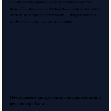
финансовая неверность не всегда сопровождается
изменой в традиционном смысле, её последствия могут
быть не менее разрушительными — подрыв доверия,
конфликты и даже разрыв отношений.
Необходимые инструменты для диагностики и
решения проблемы