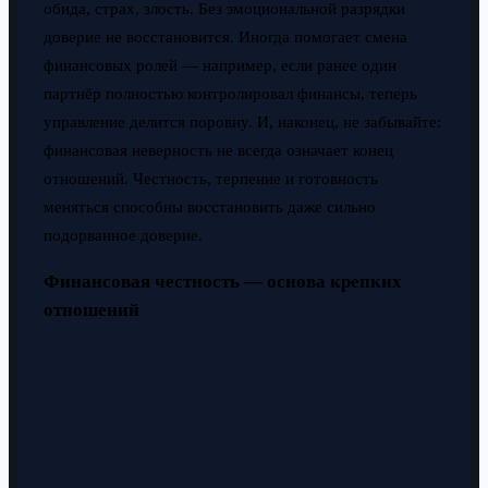
обида, страх, злость. Без эмоциональной разрядки
доверие не восстановится. Иногда помогает смена
финансовых ролей — например, если ранее один
партнёр полностью контролировал финансы, теперь
управление делится поровну. И, наконец, не забывайте:
финансовая неверность не всегда означает конец
отношений. Честность, терпение и готовность
меняться способны восстановить даже сильно
подорванное доверие.
Финансовая честность — основа крепких
отношений