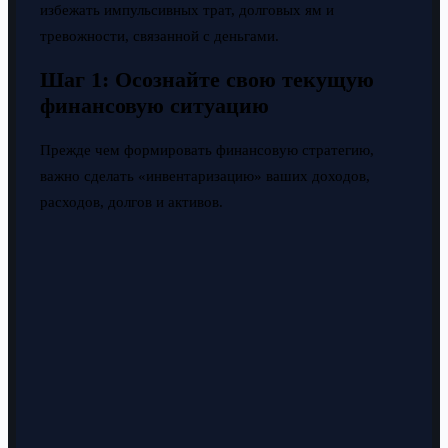
избежать импульсивных трат, долговых ям и
тревожности, связанной с деньгами.
Шаг 1: Осознайте свою текущую
финансовую ситуацию
Прежде чем формировать финансовую стратегию,
важно сделать «инвентаризацию» ваших доходов,
расходов, долгов и активов.