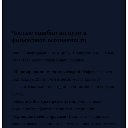
Частые ошибки на пути к
финансовой осознанности
Финансовая грамотность требует времени и практики.
Избегайте распространённых ловушек:
-
Игнорирование мелких расходов.
Кофе навынос или
подписка за 299 рублей в месяц могут казаться
незначительными, но в год они составляют ощутимую
сумму.
-
Желание быстрых результатов.
Финансовые
изменения требуют постоянства и терпения.
-
Сравнение себя с другими.
Ваш путь — уникален.
Финансовая осознанность — это ваш личный прогресс,