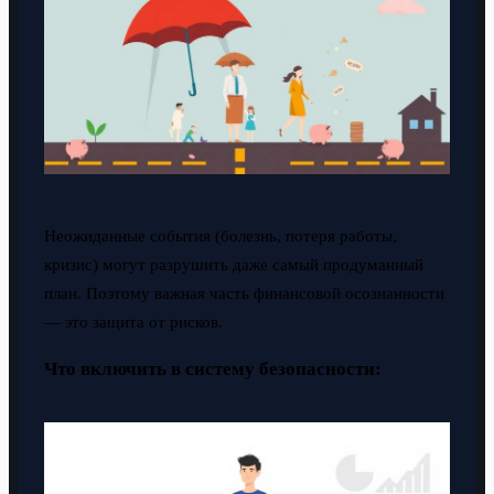
Неожиданные события (болезнь, потеря работы,
кризис) могут разрушить даже самый продуманный
план. Поэтому важная часть финансовой осознанности
— это защита от рисков.
Что включить в систему безопасности: