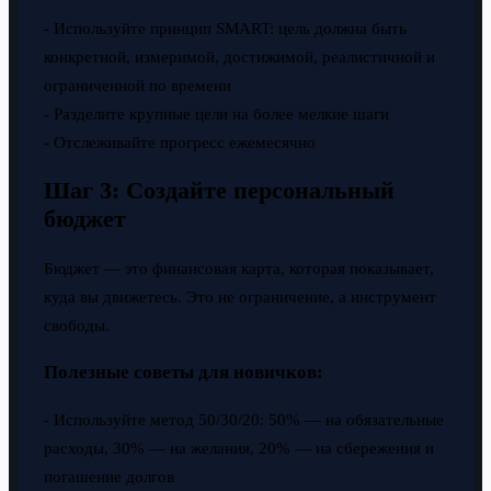
- Используйте принцип SMART: цель должна быть
конкретной, измеримой, достижимой, реалистичной и
ограниченной по времени
- Разделите крупные цели на более мелкие шаги
- Отслеживайте прогресс ежемесячно
Шаг 3: Создайте персональный
бюджет
Бюджет — это финансовая карта, которая показывает,
куда вы движетесь. Это не ограничение, а инструмент
свободы.
Полезные советы для новичков:
- Используйте метод 50/30/20: 50% — на обязательные
расходы, 30% — на желания, 20% — на сбережения и
погашение долгов