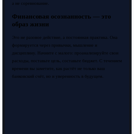
а не соревнование.
Финансовая осознанность — это
образ жизни
Это не разовое действие, а постоянная практика. Она
формируется через привычки, мышление и
дисциплину. Начните с малого: проанализируйте свои
расходы, поставьте цель, составьте бюджет. С течением
времени вы заметите, как растёт не только ваш
банковский счёт, но и уверенность в будущем.