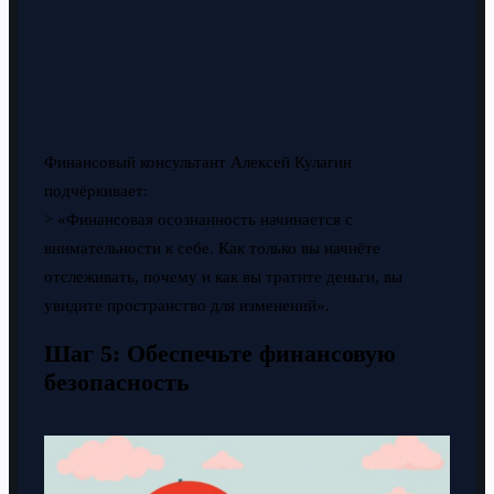
Финансовый консультант Алексей Кулагин
подчёркивает:
> «Финансовая осознанность начинается с
внимательности к себе. Как только вы начнёте
отслеживать, почему и как вы тратите деньги, вы
увидите пространство для изменений».
Шаг 5: Обеспечьте финансовую
безопасность