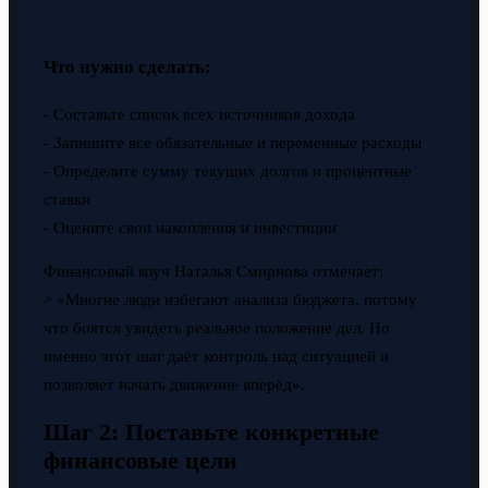
Что нужно сделать:
- Составьте список всех источников дохода
- Запишите все обязательные и переменные расходы
- Определите сумму текущих долгов и процентные
ставки
- Оцените свои накопления и инвестиции
Финансовый коуч Наталья Смирнова отмечает:
> «Многие люди избегают анализа бюджета, потому
что боятся увидеть реальное положение дел. Но
именно этот шаг даёт контроль над ситуацией и
позволяет начать движение вперёд».
Шаг 2: Поставьте конкретные
финансовые цели