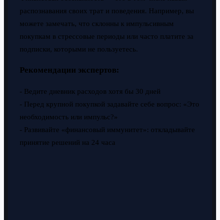
распознавания своих трат и поведения. Например, вы
можете замечать, что склонны к импульсивным
покупкам в стрессовые периоды или часто платите за
подписки, которыми не пользуетесь.
Рекомендации экспертов:
- Ведите дневник расходов хотя бы 30 дней
- Перед крупной покупкой задавайте себе вопрос: «Это
необходимость или импульс?»
- Развивайте «финансовый иммунитет»: откладывайте
принятие решений на 24 часа