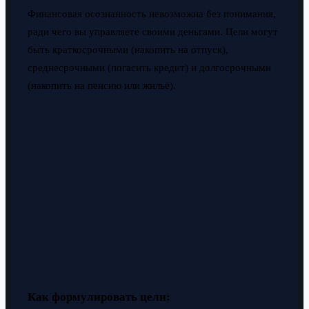
Финансовая осознанность невозможна без понимания,
ради чего вы управляете своими деньгами. Цели могут
быть краткосрочными (накопить на отпуск),
среднесрочными (погасить кредит) и долгосрочными
(накопить на пенсию или жильё).
Как формулировать цели: