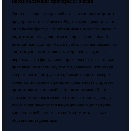
Вдохновляющие примеры из жизни
Один из впечатляющих кейсов — история питерского
предпринимателя Алексея Жаркова, который запустил
онлайн-платформу для объединения взрослых детей с
родителями, нуждающимися в профессиональной
помощи или услугах. Часть прибыли он направляет на
системную помощь своей матери, создав для неё
персональный фонд. Такие примеры показывают, как
правильно помогать родителям деньгами, используя
современные инструменты. Также ярким примером
является москвичка Ирина, которая вместе с братом
организовала семейный фонд пожертвований, где
каждый из них ежемесячно отчисляет часть дохода —
это обеспечивает стабильную финансовую подушку
для родителей и снимает необходимость разовых
обращений за деньгами.