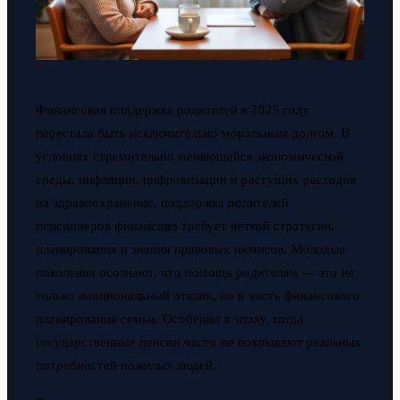
Финансовая поддержка родителей в 2025 году
перестала быть исключительно моральным долгом. В
условиях стремительно меняющейся экономической
среды, инфляции, цифровизации и растущих расходов
на здравоохранение, поддержка родителей
пенсионеров финансово требует четкой стратегии,
планирования и знания правовых нюансов. Молодые
поколения осознают, что помощь родителям — это не
только эмоциональный отклик, но и часть финансового
планирования семьи. Особенно в эпоху, когда
государственные пенсии часто не покрывают реальных
потребностей пожилых людей.