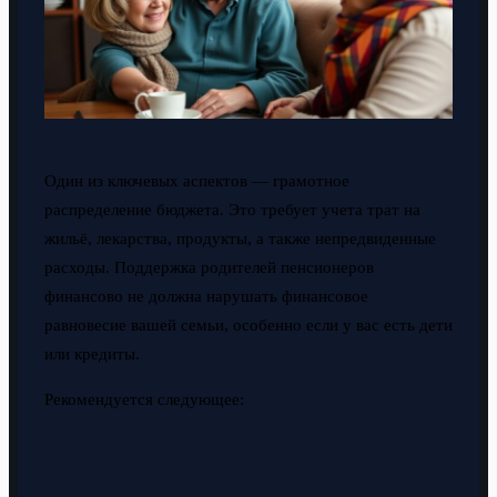
Один из ключевых аспектов — грамотное
распределение бюджета. Это требует учета трат на
жильё, лекарства, продукты, а также непредвиденные
расходы. Поддержка родителей пенсионеров
финансово не должна нарушать финансовое
равновесие вашей семьи, особенно если у вас есть дети
или кредиты.
Рекомендуется следующее: