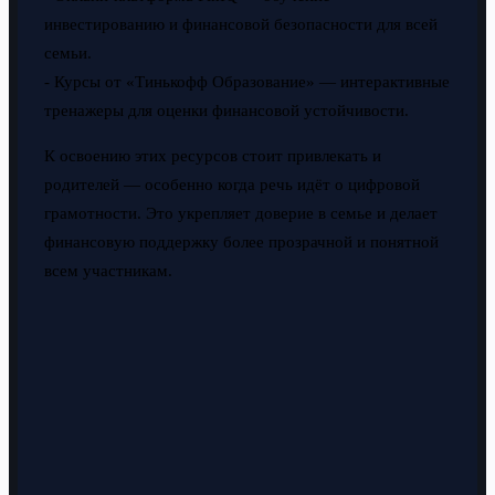
инвестированию и финансовой безопасности для всей
семьи.
- Курсы от «Тинькофф Образование» — интерактивные
тренажеры для оценки финансовой устойчивости.
К освоению этих ресурсов стоит привлекать и
родителей — особенно когда речь идёт о цифровой
грамотности. Это укрепляет доверие в семье и делает
финансовую поддержку более прозрачной и понятной
всем участникам.