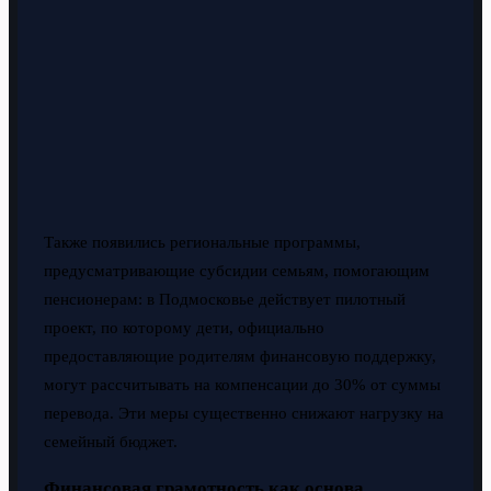
Также появились региональные программы,
предусматривающие субсидии семьям, помогающим
пенсионерам: в Подмосковье действует пилотный
проект, по которому дети, официально
предоставляющие родителям финансовую поддержку,
могут рассчитывать на компенсации до 30% от суммы
перевода. Эти меры существенно снижают нагрузку на
семейный бюджет.
Финансовая грамотность как основа