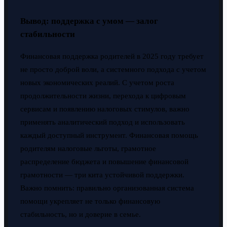
Вывод: поддержка с умом — залог
стабильности
Финансовая поддержка родителей в 2025 году требует
не просто доброй воли, а системного подхода с учетом
новых экономических реалий. С учетом роста
продолжительности жизни, перехода к цифровым
сервисам и появлению налоговых стимулов, важно
применять аналитический подход и использовать
каждый доступный инструмент. Финансовая помощь
родителям налоговые льготы, грамотное
распределение бюджета и повышение финансовой
грамотности — три кита устойчивой поддержки.
Важно помнить: правильно организованная система
помощи укрепляет не только финансовую
стабильность, но и доверие в семье.