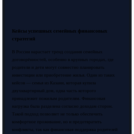
Кейсы успешных семейных финансовых
стратегий
В России нарастает тренд создания семейных
договорённостей, особенно в крупных городах, где
родители и дети могут совместно планировать
инвестиции или приобретение жилья. Один из таких
кейсов — семья из Казани, которая купила
двухквартирный дом, одна часть которого
принадлежит пожилым родителям. Финансовая
нагрузка была разделена согласно доходам сторон.
Такой подход позволяет не только обеспечить
комфортное проживание, но и предотвратить
конфликты, так как финансовая поддержка родителей