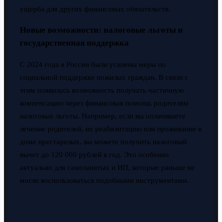
ущерба для других финансовых обязательств.
Новые возможности: налоговые льготы и
государственная поддержка
С 2024 года в России были усилены меры по
социальной поддержке пожилых граждан. В связи с
этим появилась возможность получать частичную
компенсацию через финансовая помощь родителям
налоговые льготы. Например, если вы оплачиваете
лечение родителей, их реабилитацию или проживание в
доме престарелых, вы можете получить налоговый
вычет до 120 000 рублей в год. Это особенно
актуально для самозанятых и ИП, которые раньше не
могли воспользоваться подобными инструментами.