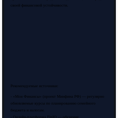
своей финансовой устойчивости.
Рекомендуемые источники:
- «Мои Финансы» (проект Минфина РФ) — регулярно
обновляемые курсы по планированию семейного
бюджета и налогам.
- Онлайн-платформа FinIQ — обучение