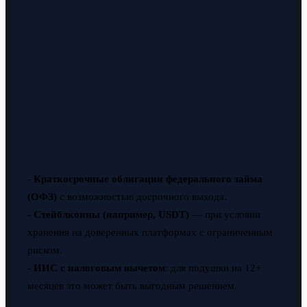
-
Краткосрочные облигации федерального займа
(ОФЗ)
с возможностью досрочного выхода.
-
Стейблкоины (например, USDT)
— при условии
хранения на доверенных платформах с ограниченным
риском.
-
ИИС с налоговым вычетом
: для подушки на 12+
месяцев это может быть выгодным решением.