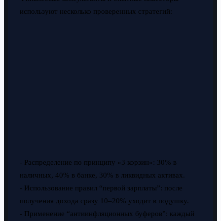
используют несколько проверенных стратегий:
- Распределение по принципу «3 корзин»: 30% в
наличных, 40% в банке, 30% в ликвидных активах.
- Использование правил “первой зарплаты”: после
получения дохода сразу 10–20% уходит в подушку.
- Применение “антиинфляционных буферов”: каждый