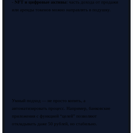
-
NFT и цифровые активы
: часть дохода от продажи
или аренды токенов можно направлять в подушку.
Умный подход — не просто копить, а
автоматизировать процесс. Например, банковские
приложения с функцией “целей” позволяют
откладывать даже 50 рублей, но стабильно.