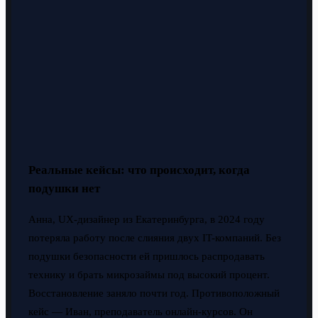
Реальные кейсы: что происходит, когда
подушки нет
Анна, UX-дизайнер из Екатеринбурга, в 2024 году
потеряла работу после слияния двух IT-компаний. Без
подушки безопасности ей пришлось распродавать
технику и брать микрозаймы под высокий процент.
Восстановление заняло почти год. Противоположный
кейс — Иван, преподаватель онлайн-курсов. Он