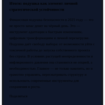
Итоги: подушка как элемент личной
стратегической устойчивости
Финансовая подушка безопасности в 2025 году — это
не просто запас денег на чёрный день. Это —
инструмент адаптации к быстрым изменениям,
цифровым трансформациям и личной перезагрузке.
Подушка даёт свободу выбора: от возможности уйти с
токсичной работы до запуска собственного проекта
без страха. В условиях растущей неопределенности и
инфляционного давления она становится не опцией, а
необходимостью. Главное — не только накопить, но и
грамотно управлять, пересматривать структуру и
использовать современные инструменты для
сохранения и роста.
Поделиться