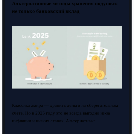
Альтернативные методы хранения подушки:
не только банковский вклад
Классика жанра — хранить деньги на сберегательном
счете. Но в 2025 году это не всегда выгодно из-за
инфляции и низких ставок. Альтернативы: