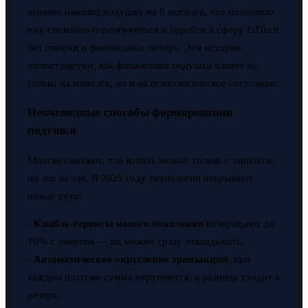
заранее накопил подушку на 6 месяцев, что позволило
ему спокойно переобучиться и перейти в сферу EdTech
без спешки и финансовых потерь. Эти истории
иллюстрируют, как финансовая подушка влияет не
только на кошелёк, но и на психологическое состояние.
Неочевидные способы формирования
подушки
Многие считают, что копить можно только с зарплаты,
но это не так. В 2025 году технологии открывают
новые пути:
-
Кэшбэк-сервисы нового поколения
возвращают до
10% с покупок — их можно сразу откладывать.
-
Автоматическое округление транзакций
: при
каждом платеже сумма округляется, а разница уходит в
резерв.