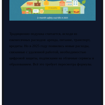
Традиционно подушка считается, исходя из
ежемесячных расходов: аренда, питание, транспорт,
кредиты. Но в 2025 году появились новые расходы,
связанные с удаленной работой, необходимостью
цифровой защиты, подписками на облачные сервисы и
образованием. Всё это требует пересмотра формулы.