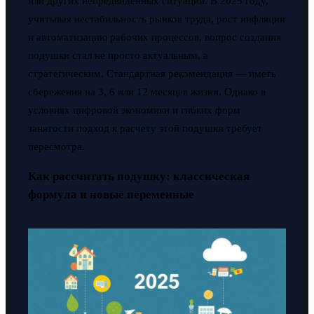
или других непредвиденных ситуаций. В 2025 году,
учитывая нестабильность рынков труда, рост инфляции
и автоматизацию рабочих процессов, вопрос создания
подушки стал не просто актуальным, а
стратегическим. Стандартная рекомендация — иметь
сбережения на 3, 6 или 12 месяцев жизни. Однако в
условиях цифровой экономики и гибких форм
занятости подход к расчету этой подушки требует
пересмотра.
Как рассчитать подушку: классическая
формула и новые переменные