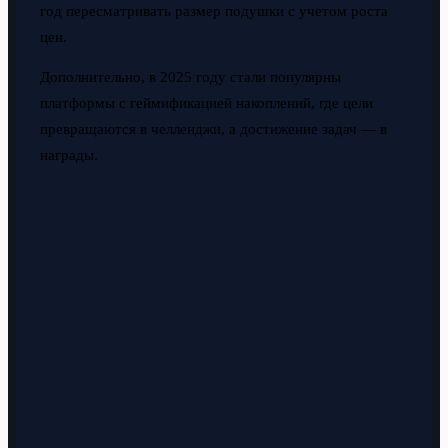
год пересматривать размер подушки с учетом роста
цен.
Дополнительно, в 2025 году стали популярны
платформы с геймификацией накоплений, где цели
превращаются в челленджи, а достижение задач — в
награды.