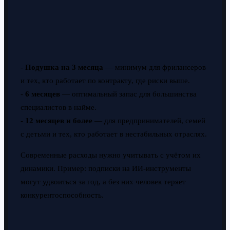
-
Подушка на 3 месяца
— минимум для фрилансеров
и тех, кто работает по контракту, где риски выше.
-
6 месяцев
— оптимальный запас для большинства
специалистов в найме.
-
12 месяцев и более
— для предпринимателей, семей
с детьми и тех, кто работает в нестабильных отраслях.
Современные расходы нужно учитывать с учётом их
динамики. Пример: подписки на ИИ-инструменты
могут удвоиться за год, а без них человек теряет
конкурентоспособность.