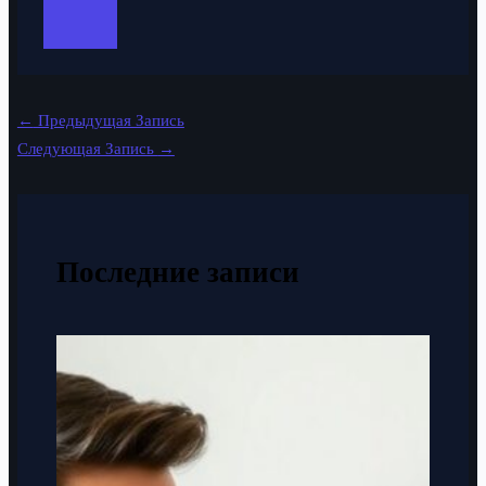
←
Предыдущая Запись
Следующая Запись
→
Последние записи