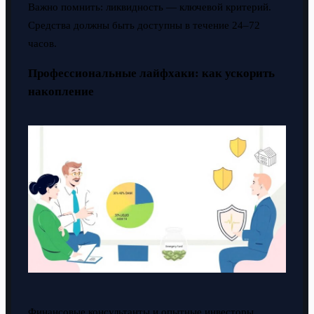
Важно помнить: ликвидность — ключевой критерий.
Средства должны быть доступны в течение 24–72
часов.
Профессиональные лайфхаки: как ускорить
накопление
Финансовые консультанты и опытные инвесторы