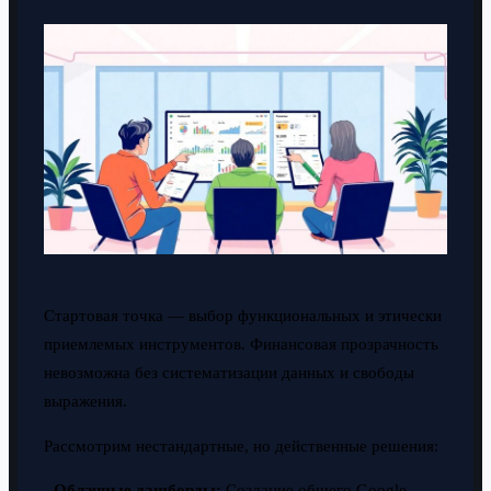
Стартовая точка — выбор функциональных и этически
приемлемых инструментов. Финансовая прозрачность
невозможна без систематизации данных и свободы
выражения.
Рассмотрим нестандартные, но действенные решения:
-
Облачные дашборды:
Создание общего Google