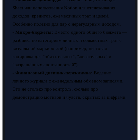
Sheet или использования Notion для отслеживания
доходов, кредитов, ежемесячных трат и целей.
Особенно полезно для пар с нерегулярным доходом.
-
Микро-бюджеты:
Вместо одного общего бюджета —
разбивка по категориям личных и совместных трат с
визуальной маркировкой (например, цветовая
кодировка для "обязательных", "желательных" и
"разрешённых спонтанностей").
-
Финансовый дневник-перекличка:
Ведение
личного журнала с еженедельным обменом записями.
Это не столько про контроль, сколько про
демонстрацию мотивов и чувств, скрытых за цифрами.