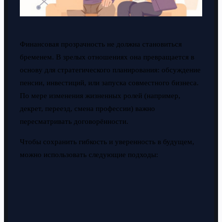
Финансовая прозрачность не должна становиться
бременем. В зрелых отношениях она превращается в
основу для стратегического планирования: обсуждение
пенсии, инвестиций, или запуска совместного бизнеса.
По мере изменения жизненных ролей (например,
декрет, переезд, смена профессии) важно
пересматривать договорённости.
Чтобы сохранить гибкость и уверенность в будущем,
можно использовать следующие подходы: