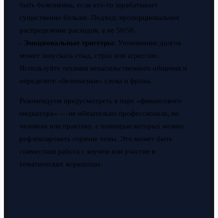
быть болезненна, если кто-то зарабатывает
существенно больше. Подход: пропорциональное
распределение расходов, а не 50/50.
-
Эмоциональные триггеры:
Упоминание долгов
может запускать стыд, страх или агрессию.
Используйте техники ненасильственного общения и
определите «безопасные» слова и фразы.
Рекомендуем предусмотреть в паре «финансового
медиатора» — не обязательно профессионала, но
человека или практику, с помощью которых можно
рефлексировать горячие темы. Это может быть
совместная работа с коучем или участие в
тематических воркшопах.