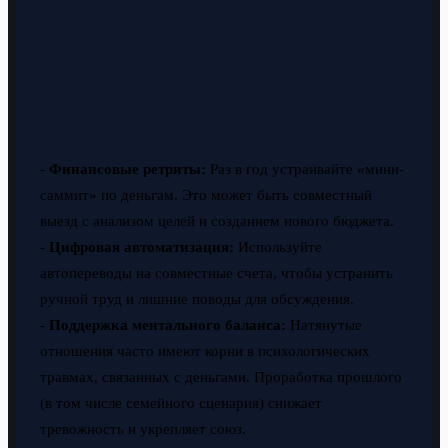
-
Финансовые ретриты:
Раз в год устраивайте «мини-
саммит» по деньгам. Это может быть совместный
выезд с анализом целей и созданием нового бюджета.
-
Цифровая автоматизация:
Используйте
автопереводы на совместные счета, чтобы устранить
ручной труд и лишние поводы для обсуждения.
-
Поддержка ментального баланса:
Натянутые
отношения часто имеют корни в психологических
травмах, связанных с деньгами. Проработка прошлого
(в том числе семейного сценария) снижает
тревожность и укрепляет союз.