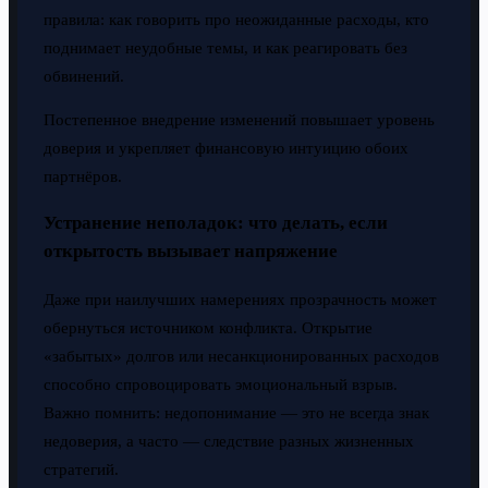
правила: как говорить про неожиданные расходы, кто
поднимает неудобные темы, и как реагировать без
обвинений.
Постепенное внедрение изменений повышает уровень
доверия и укрепляет финансовую интуицию обоих
партнёров.
Устранение неполадок: что делать, если
открытость вызывает напряжение
Даже при наилучших намерениях прозрачность может
обернуться источником конфликта. Открытие
«забытых» долгов или несанкционированных расходов
способно спровоцировать эмоциональный взрыв.
Важно помнить: недопонимание — это не всегда знак
недоверия, а часто — следствие разных жизненных
стратегий.