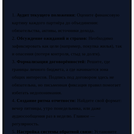
1.
Аудит текущего положения:
Оцените финансовую
картину каждого партнёра до объединения:
обязательства, активы, источники дохода.
2.
Обсуждение ожиданий и страхов:
Необходимо
зафиксировать как цели (например, покупка жилья), так
и опасения (потеря контроля, стыд за долги).
3.
Формализация договорённостей:
Решите, где
границы личного бюджета, а где начинается зона
общих интересов. Подпись под договором здесь не
обязательна, но письменная фиксация правил помогает
избегать недопонимания.
4.
Создание ритма отчетности:
Найдите свой формат:
вечер пятницы, утро понедельника, или даже
аудиосообщения раз в неделю. Главное —
регулярность.
5.
Настройка системы обратной связи:
Установите