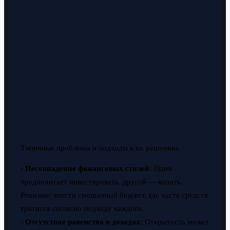
Типичные проблемы и подходы к их решению:
-
Несовпадение финансовых стилей:
Один
предпочитает инвестировать, другой — копить.
Решение: ввести смешанный бюджет, где часть средств
тратится согласно подходу каждого.
-
Отсутствие равенства в доходах:
Открытость может