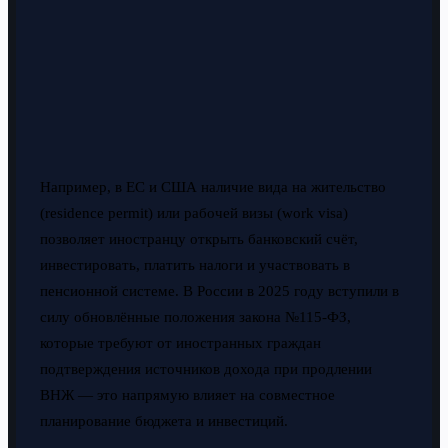
Например, в ЕС и США наличие вида на жительство
(residence permit) или рабочей визы (work visa)
позволяет иностранцу открыть банковский счёт,
инвестировать, платить налоги и участвовать в
пенсионной системе. В России в 2025 году вступили в
силу обновлённые положения закона №115-ФЗ,
которые требуют от иностранных граждан
подтверждения источников дохода при продлении
ВНЖ — это напрямую влияет на совместное
планирование бюджета и инвестиций.