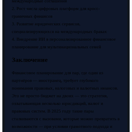
международные соглашения
2. Рост числа цифровых платформ для кросс-
граничных финансов
3. Развитие юридических сервисов,
специализирующихся на международных браках
4. Внедрение ИИ в персонализированное финансовое
планирование для мультинациональных семей
Заключение
Финансовое планирование для пар, где один из
партнёров — иностранец, требует глубокого
понимания правовых, налоговых и валютных нюансов.
Это не просто бюджет на двоих — это стратегия,
охватывающая несколько юрисдикций, валют и
правовых систем. В 2025 году такие пары
сталкиваются с вызовами, которые можно превратить в
возможности — при условии грамотного подхода и