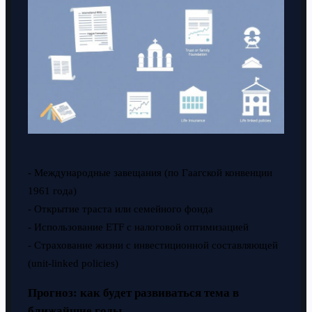
- Международные завещания (по Гаагской конвенции
1961 года)
- Открытие траста или семейного фонда
- Использование ETF с налоговой оптимизацией
- Страхование жизни с инвестиционной составляющей
(unit-linked policies)
Прогноз: как будет развиваться тема в
ближайшие годы