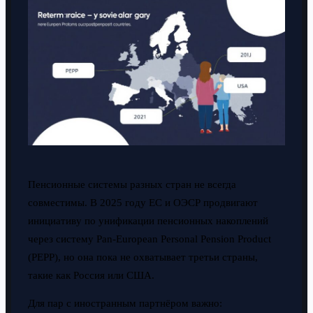
Пенсионные системы разных стран не всегда
совместимы. В 2025 году ЕС и ОЭСР продвигают
инициативу по унификации пенсионных накоплений
через систему Pan-European Personal Pension Product
(PEPP), но она пока не охватывает третьи страны,
такие как Россия или США.
Для пар с иностранным партнёром важно: