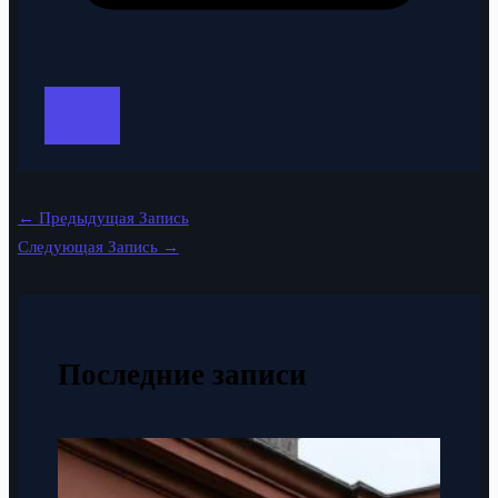
←
Предыдущая Запись
Следующая Запись
→
Последние записи