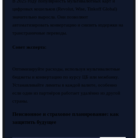
В 2025 году популярность мультивалютных карт и
цифровых кошельков (Revolut, Wise, Tinkoff Global)
значительно выросла. Они позволяют
автоматизировать конвертацию и снизить издержки на
трансграничные переводы.
Совет эксперта:
Оптимизируйте расходы, используя мультивалютные
бюджеты и конвертацию по курсу ЦБ или межбанку.
Устанавливайте лимиты в каждой валюте, особенно
если один из партнёров работает удалённо из другой
страны.
Пенсионное и страховое планирование: как
защитить будущее