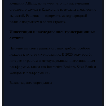
компании Allianz, но не учли, что при наступлении
страхового случая в Казахстане возможны сложности с
выплатой. Решение — оформить международный
полис с покрытием в обеих странах.
Инвестиции и наследование: трансграничные
активы
Наличие активов в разных странах требует особого
подхода к их структурированию. В 2025 году растёт
интерес к трастам и международным инвестиционным
платформам, таким как Interactive Brokers, Saxo Bank и
Фондовые платформы ЕС.
Важно заранее определить: