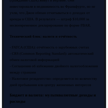
(гражданин США) живут в Берлине. Они
инвестировали в недвижимость во Франкфурте, но не
учли, что Джон обязан отчитываться о доходах от
аренды в США. В результате — штраф $10,000 за
несвоевременное декларирование по форме FBAR.
Технический блок: налоги и отчётность
- FATCA (США): отчётность о зарубежных счетах
- CRS (Common Reporting Standard): автоматический
обмен налоговой информацией
- Соглашения об избежании двойного налогообложения
между странами
- Налоговое резидентство: определяется по количеству
дней пребывания или центру жизненных интересов
Бюджет и валюта: мультивалютные доходы и
расходы