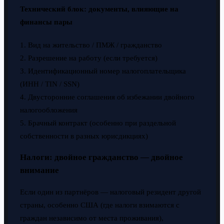
Технический блок: документы, влияющие на
финансы пары
1. Вид на жительство / ПМЖ / гражданство
2. Разрешение на работу (если требуется)
3. Идентификационный номер налогоплательщика
(ИНН / TIN / SSN)
4. Двусторонние соглашения об избежании двойного
налогообложения
5. Брачный контракт (особенно при раздельной
собственности в разных юрисдикциях)
Налоги: двойное гражданство — двойное
внимание
Если один из партнёров — налоговый резидент другой
страны, особенно США (где налоги взимаются с
граждан независимо от места проживания),