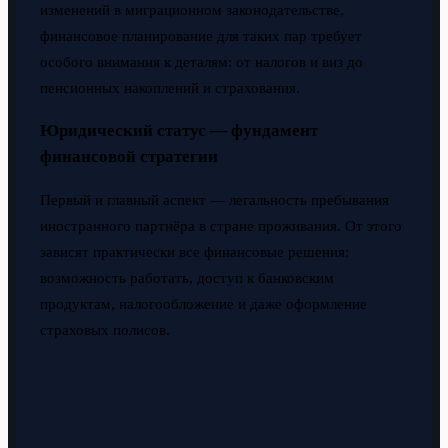
изменений в миграционном законодательстве,
финансовое планирование для таких пар требует
особого внимания к деталям: от налогов и виз до
пенсионных накоплений и страхования.
Юридический статус — фундамент
финансовой стратегии
Первый и главный аспект — легальность пребывания
иностранного партнёра в стране проживания. От этого
зависят практически все финансовые решения:
возможность работать, доступ к банковским
продуктам, налогообложение и даже оформление
страховых полисов.