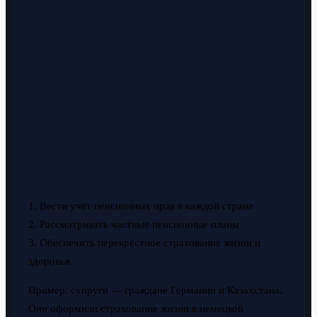
1. Вести учёт пенсионных прав в каждой стране
2. Рассматривать частные пенсионные планы
3. Обеспечить перекрёстное страхование жизни и
здоровья
Пример: супруги — граждане Германии и Казахстана.
Они оформили страхование жизни в немецкой