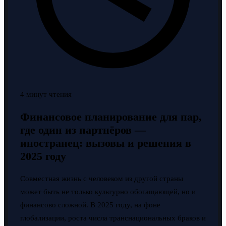
4 минут чтения
Финансовое планирование для пар,
где один из партнёров —
иностранец: вызовы и решения в
2025 году
Совместная жизнь с человеком из другой страны
может быть не только культурно обогащающей, но и
финансово сложной. В 2025 году, на фоне
глобализации, роста числа транснациональных браков и