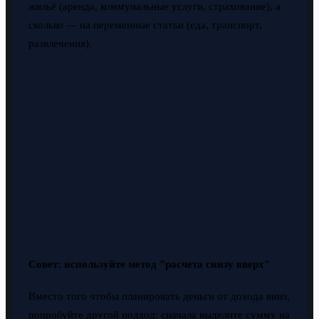
жильё (аренда, коммунальные услуги, страхование), а
сколько — на переменные статьи (еда, транспорт,
развлечения).
Совет: используйте метод "расчета снизу вверх"
Вместо того чтобы планировать деньги от дохода вниз,
попробуйте другой подход: сначала выделите сумму на