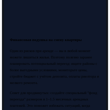
Финансовая подушка на смену квартиры
Один из рисков при аренде — вы в любой момент
можете лишиться жилья. Поэтому полезно заранее
планировать потенциальный переезд: ищите районы с
более выгодными условиями, мониторьте цены,
стройте бюджет с учётом депозита, оплаты риелтора и
мелкого ремонта.
Совет для продвинутых: создайте специальный "фонд
переезда" размером в 1–1.5 месячных арендных
платежей. Это поможет избежать ситуаций, когда