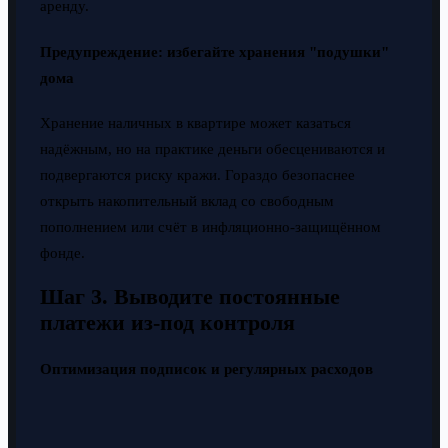
аренду.
Предупреждение: избегайте хранения "подушки"
дома
Хранение наличных в квартире может казаться
надёжным, но на практике деньги обесцениваются и
подвергаются риску кражи. Гораздо безопаснее
открыть накопительный вклад со свободным
пополнением или счёт в инфляционно-защищённом
фонде.
Шаг 3. Выводите постоянные
платежи из-под контроля
Оптимизация подписок и регулярных расходов