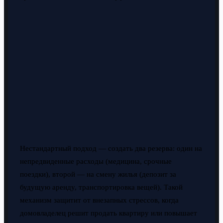
Нестандартный подход — создать два резерва: один на
непредвиденные расходы (медицина, срочные
поездки), второй — на смену жилья (депозит за
будущую аренду, транспортировка вещей). Такой
механизм защитит от внезапных стрессов, когда
домовладелец решит продать квартиру или повышает