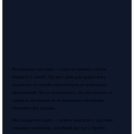
Регулярные списания — одна из главных утечек
бюджета у семей. Уделите день для аудита всех
подписок: от онлайн-кинотеатров до мобильных
приложений. Часто оказывается, что вы платите за
сервисы, которыми не пользовались месяцами.
Отмените всё лишнее.
Нестандартная идея — делить подписки с другими
семьями: например, семейный доступ к Spotify,