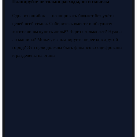
Планируйте не только расходы, но и смыслы
Одна из ошибок — планировать бюджет без учёта
целей всей семьи. Соберитесь вместе и обсудите:
хотите ли вы купить жильё? Через сколько лет? Нужна
ли машина? Может, вы планируете переезд в другой
город? Эти цели должны быть финансово оцифрованы
и разделены на этапы.