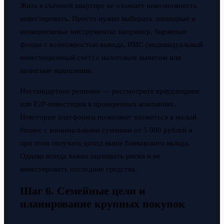
Жить в съёмной квартире не означает невозможность
инвестировать. Просто нужно выбирать ликвидные и
низкорисковые инструменты: например, биржевые
фонды с возможностью вывода, ИИС (индивидуальный
инвестиционный счёт) с налоговым вычетом или
валютные накопления.
Нестандартное решение — рассмотрите краудлендинг
или P2P-инвестиции в проверенных компаниях.
Некоторые платформы позволяют вложиться в малый
бизнес с минимальными суммами от 5 000 рублей и
при этом получать доход выше банковского вклада.
Однако всегда важно оценивать риски и не
инвестировать последние средства.
Шаг 6. Семейные цели и
планирование крупных покупок