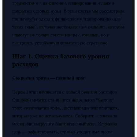
трудностями в накоплении, планировании и даже в
покрытии базовых нужд. В этой статье мы рассмотрим
пошаговый подход к финансовому планированию для
таких семей, включая нестандартные решения, которые
помогут не только свести концы с концами, но и
выстроить устойчивую финансовую стратегию.
Шаг 1. Оценка базового уровня
расходов
Сокрытые траты — главный враг
Первый этап начинается с полной ревизии расходов.
Ошибкой многих становится недооценка "мелких"
трат: ежедневного кофе, доставки еды или подписок,
которые уже не используются. Соберите все чеки за
месяц или выгрузите банковские выписки. Ключевая
цель — зафиксировать, сколько уходит именно на