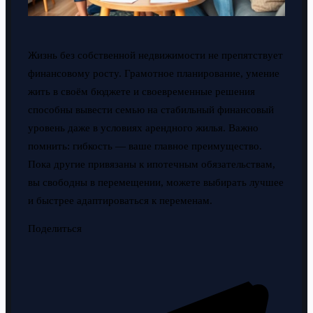
Жизнь без собственной недвижимости не препятствует
финансовому росту. Грамотное планирование, умение
жить в своём бюджете и своевременные решения
способны вывести семью на стабильный финансовый
уровень даже в условиях арендного жилья. Важно
помнить: гибкость — ваше главное преимущество.
Пока другие привязаны к ипотечным обязательствам,
вы свободны в перемещении, можете выбирать лучшее
и быстрее адаптироваться к переменам.
Поделиться