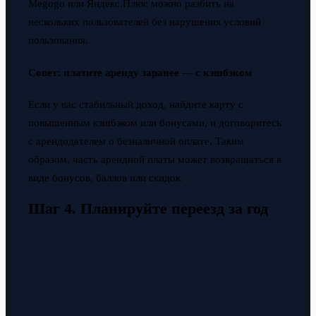
Megogo или Яндекс.Плюс можно разбить на
нескольких пользователей без нарушения условий
пользования.
Совет: платите аренду заранее — с кэшбэком
Если у вас стабильный доход, найдите карту с
повышенным кэшбэком или бонусами, и договоритесь
с арендодателем о безналичной оплате. Таким
образом, часть арендной платы может возвращаться в
виде бонусов, баллов или скидок.
Шаг 4. Планируйте переезд за год