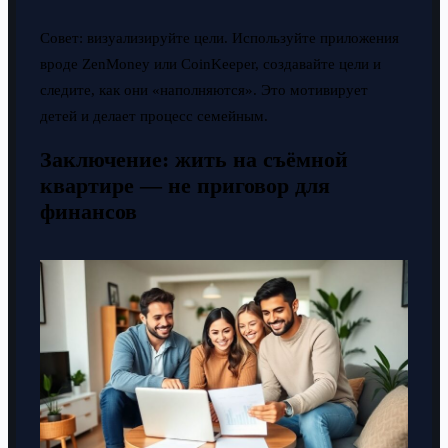
Совет: визуализируйте цели. Используйте приложения
вроде ZenMoney или CoinKeeper, создавайте цели и
следите, как они «наполняются». Это мотивирует
детей и делает процесс семейным.
Заключение: жить на съёмной
квартире — не приговор для
финансов