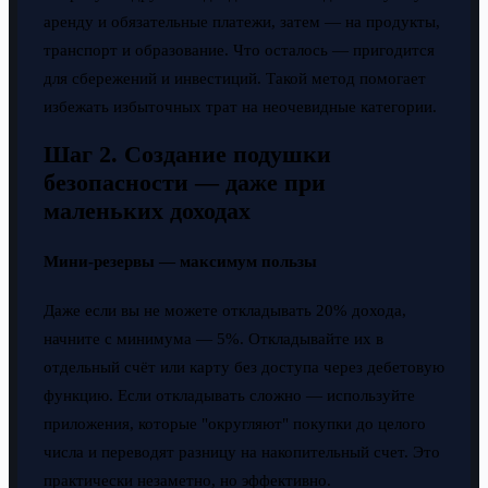
аренду и обязательные платежи, затем — на продукты,
транспорт и образование. Что осталось — пригодится
для сбережений и инвестиций. Такой метод помогает
избежать избыточных трат на неочевидные категории.
Шаг 2. Создание подушки
безопасности — даже при
маленьких доходах
Мини-резервы — максимум пользы
Даже если вы не можете откладывать 20% дохода,
начните с минимума — 5%. Откладывайте их в
отдельный счёт или карту без доступа через дебетовую
функцию. Если откладывать сложно — используйте
приложения, которые "округляют" покупки до целого
числа и переводят разницу на накопительный счет. Это
практически незаметно, но эффективно.