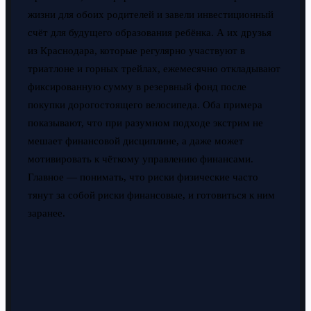
жизни для обоих родителей и завели инвестиционный
счёт для будущего образования ребёнка. А их друзья
из Краснодара, которые регулярно участвуют в
триатлоне и горных трейлах, ежемесячно откладывают
фиксированную сумму в резервный фонд после
покупки дорогостоящего велосипеда. Оба примера
показывают, что при разумном подходе экстрим не
мешает финансовой дисциплине, а даже может
мотивировать к чёткому управлению финансами.
Главное — понимать, что риски физические часто
тянут за собой риски финансовые, и готовиться к ним
заранее.