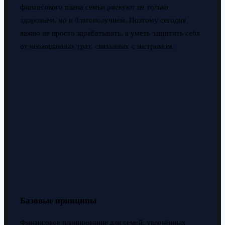
финансового плана семьи рискуют не только
здоровьем, но и благополучием. Поэтому сегодня
важно не просто зарабатывать, а уметь защитить себя
от неожиданных трат, связанных с экстримом.
Базовые принципы
Финансовое планирование для семей, увлечённых