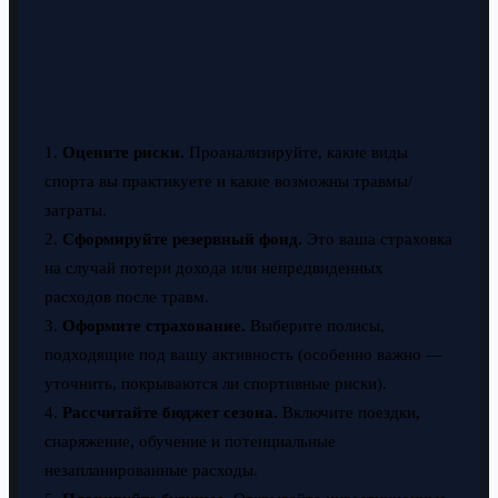
1.
Оцените риски.
Проанализируйте, какие виды
спорта вы практикуете и какие возможны травмы/
затраты.
2.
Сформируйте резервный фонд.
Это ваша страховка
на случай потери дохода или непредвиденных
расходов после травм.
3.
Оформите страхование.
Выберите полисы,
подходящие под вашу активность (особенно важно —
уточнить, покрываются ли спортивные риски).
4.
Рассчитайте бюджет сезона.
Включите поездки,
снаряжение, обучение и потенциальные
незапланированные расходы.