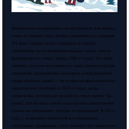
Финансовое планирование как инструмент для защиты
семьи от рисков стало активно развиваться в середине
XX века. Однако особое внимание к семьям,
увлечённым экстремальными видами спорта, начало
формироваться лишь с конца 1990-х годов. Это было
связано с ростом популярности таких активностей как
альпинизм, параглайдинг, мотокросс и бейсджампинг
среди обычных людей — не только профессиональных
спортсменов. Особенно в 2010-х годах, когда
социальные сети начали продвигать образ жизни “на
грани”, всё больше семей стали тратить значительные
суммы на снаряжение, поездки и страхование. К 2025
году, с развитием технологий и усложнением
спортивных дисциплин, стало понятно: без грамотного