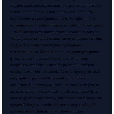
экстремальными видами спорта, строится на четырёх
главных принципах: безопасность, устойчивость,
страхование и долгосрочные цели. Экстрим — это
потенциально опасная история, а значит, первая задача
— минимизировать последствия несчастных случаев.
Это достигается через комплексную страховку: жизни,
здоровья, путешествий и даже гражданской
ответственности. Второй шаг — создание резервного
фонда. Такая "подушка безопасности" должна
покрывать минимум 6 месяцев расходов, включая
оплату возможного лечения. Далее следует учитывать
регулярные траты на снаряжение, обучение и
логистику. И, наконец, не стоит забывать о будущем:
дети, пенсия, покупка жилья — всё это должно быть
частью финансового плана, даже если семья живёт "на
пределе". Задача — найти баланс между свободой
приключений и финансовой стабильностью.