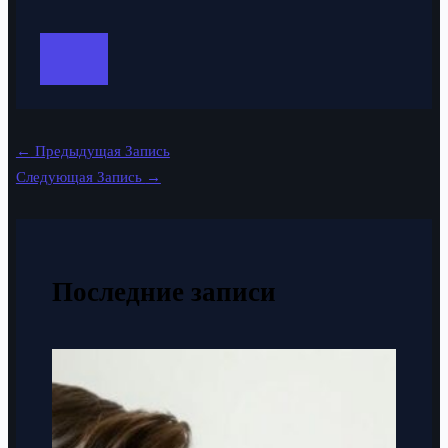
←
Предыдущая Запись
Следующая Запись
→
Последние записи