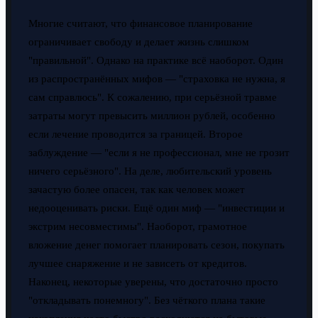
Многие считают, что финансовое планирование
ограничивает свободу и делает жизнь слишком
"правильной". Однако на практике всё наоборот. Один
из распространённых мифов — "страховка не нужна, я
сам справлюсь". К сожалению, при серьёзной травме
затраты могут превысить миллион рублей, особенно
если лечение проводится за границей. Второе
заблуждение — "если я не профессионал, мне не грозит
ничего серьёзного". На деле, любительский уровень
зачастую более опасен, так как человек может
недооценивать риски. Ещё один миф — "инвестиции и
экстрим несовместимы". Наоборот, грамотное
вложение денег помогает планировать сезон, покупать
лучшее снаряжение и не зависеть от кредитов.
Наконец, некоторые уверены, что достаточно просто
"откладывать понемногу". Без чёткого плана такие