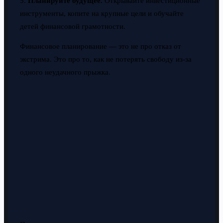
5.
Планируйте будущее.
Открывайте инвестиционные
инструменты, копите на крупные цели и обучайте
детей финансовой грамотности.
Финансовое планирование — это не про отказ от
экстрима. Это про то, как не потерять свободу из-за
одного неудачного прыжка.