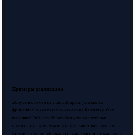
Примеры реализации
Допустим, семья из Новосибирска увлекается
фрирайдом и ежегодно выезжает на Камчатку. Они
выделяют 20% семейного бюджета на активные
поездки, включая страховку от несчастных случаев.
Кроме того, они оформили накопительное страхование