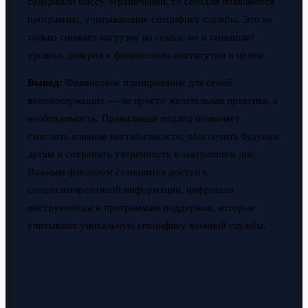
содержали массу ограничений, то сегодня появляются
программы, учитывающие специфику службы. Это не
только снижает нагрузку на семьи, но и повышает
уровень доверия к финансовым институтам в целом.
Вывод:
Финансовое планирование для семей
военнослужащих — не просто желательная практика, а
необходимость. Правильный подход позволяет
смягчить влияние нестабильности, обеспечить будущее
детям и сохранить уверенность в завтрашнем дне.
Важным фактором становится доступ к
специализированной информации, цифровым
инструментам и программам поддержки, которые
учитывают уникальную специфику военной службы.