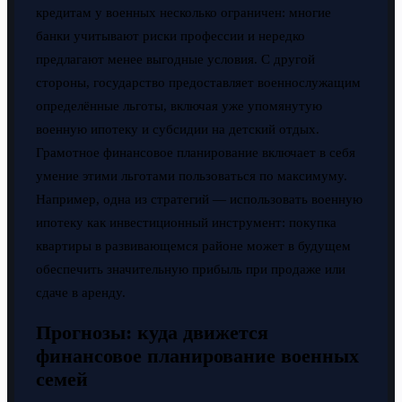
кредитам у военных несколько ограничен: многие
банки учитывают риски профессии и нередко
предлагают менее выгодные условия. С другой
стороны, государство предоставляет военнослужащим
определённые льготы, включая уже упомянутую
военную ипотеку и субсидии на детский отдых.
Грамотное финансовое планирование включает в себя
умение этими льготами пользоваться по максимуму.
Например, одна из стратегий — использовать военную
ипотеку как инвестиционный инструмент: покупка
квартиры в развивающемся районе может в будущем
обеспечить значительную прибыль при продаже или
сдаче в аренду.
Прогнозы: куда движется
финансовое планирование военных
семей