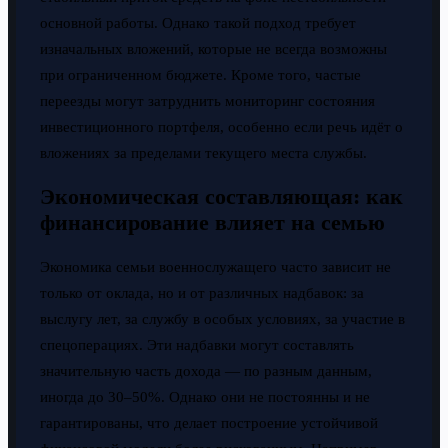
основной работы. Однако такой подход требует
изначальных вложений, которые не всегда возможны
при ограниченном бюджете. Кроме того, частые
переезды могут затруднить мониторинг состояния
инвестиционного портфеля, особенно если речь идёт о
вложениях за пределами текущего места службы.
Экономическая составляющая: как
финансирование влияет на семью
Экономика семьи военнослужащего часто зависит не
только от оклада, но и от различных надбавок: за
выслугу лет, за службу в особых условиях, за участие в
спецоперациях. Эти надбавки могут составлять
значительную часть дохода — по разным данным,
иногда до 30–50%. Однако они не постоянны и не
гарантированы, что делает построение устойчивой