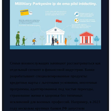
Семьи военнослужащих начинают рассматриваться как
отдельный сегмент в финансовой индустрии. Банки
разрабатывают специализированные продукты:
кредитные карты с льготными условиями, ипотечные
программы, адаптированные под частые переезды,
страхование жизни и здоровья без типичных
исключений для военных профессий. Например, в 2023
году несколько крупных банков РФ запустили