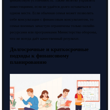
финансовую устойчивость. Также нелегко управлять
инвестициями, если не удаётся долго оставаться в
одном месте. Если обычная семья может позволить
себе консультации с финансовым консультантом, то
семьи военных зачастую ограничены только онлайн-
ресурсами или программами Министерства обороны,
что не всегда даёт качественный результат.
Долгосрочные и краткосрочные
подходы к финансовому
планированию