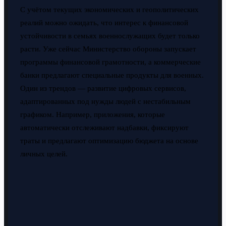
С учётом текущих экономических и геополитических
реалий можно ожидать, что интерес к финансовой
устойчивости в семьях военнослужащих будет только
расти. Уже сейчас Министерство обороны запускает
программы финансовой грамотности, а коммерческие
банки предлагают специальные продукты для военных.
Один из трендов — развитие цифровых сервисов,
адаптированных под нужды людей с нестабильным
графиком. Например, приложения, которые
автоматически отслеживают надбавки, фиксируют
траты и предлагают оптимизацию бюджета на основе
личных целей.