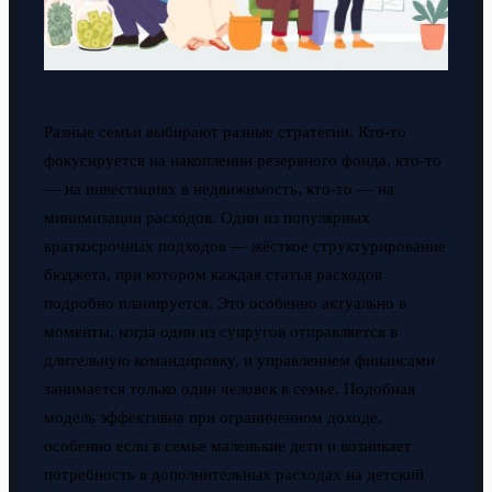
Разные семьи выбирают разные стратегии. Кто-то
фокусируется на накоплении резервного фонда, кто-то
— на инвестициях в недвижимость, кто-то — на
минимизации расходов. Один из популярных
краткосрочных подходов — жёсткое структурирование
бюджета, при котором каждая статья расходов
подробно планируется. Это особенно актуально в
моменты, когда один из супругов отправляется в
длительную командировку, и управлением финансами
занимается только один человек в семье. Подобная
модель эффективна при ограниченном доходе,
особенно если в семье маленькие дети и возникает
потребность в дополнительных расходах на детский