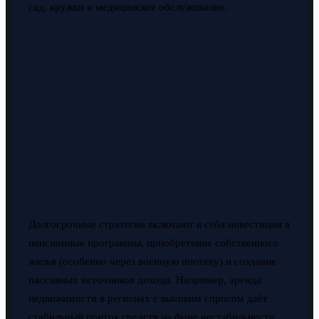
сад, кружки и медицинское обслуживание.
Долгосрочные стратегии включают в себя инвестиции в
пенсионные программы, приобретение собственного
жилья (особенно через военную ипотеку) и создание
пассивных источников дохода. Например, аренда
недвижимости в регионах с высоким спросом даёт
стабильный приток средств на фоне нестабильности