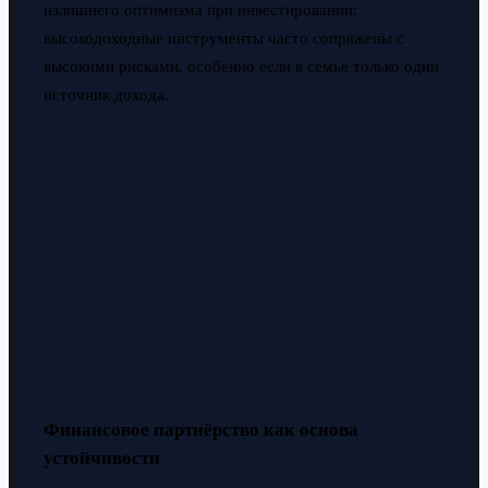
излишнего оптимизма при инвестировании:
высокодоходные инструменты часто сопряжены с
высокими рисками, особенно если в семье только один
источник дохода.
Финансовое партнёрство как основа
устойчивости