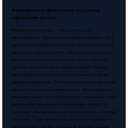
Формирование финансовой подушки и
страхование рисков
Финансовая подушка — это не роскошь, а
необходимость. Оптимальный объём резервов — от 3
до 6 месяцев семейных расходов. Эти средства лучше
хранить на отдельном счёте с быстрым доступом, но
не на основном банковском счёте, чтобы избежать
соблазна потратить их на текущие нужды. Помимо
накоплений, стоит рассмотреть страхование: жизни,
здоровья, имущества. Это особенно важно, если семья
зависит от одного источника дохода. Нестандартным
решением может быть коллективное страхование через
кооперативы или участие в финансовых клубах, где
участники объединяются для взаимопомощи в трудных
ситуациях. Такие формы пока не распространены, но
они позволяют снизить расходы на индивидуальные