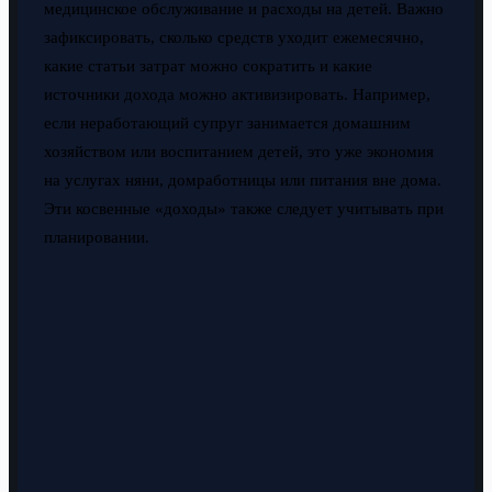
медицинское обслуживание и расходы на детей. Важно
зафиксировать, сколько средств уходит ежемесячно,
какие статьи затрат можно сократить и какие
источники дохода можно активизировать. Например,
если неработающий супруг занимается домашним
хозяйством или воспитанием детей, это уже экономия
на услугах няни, домработницы или питания вне дома.
Эти косвенные «доходы» также следует учитывать при
планировании.