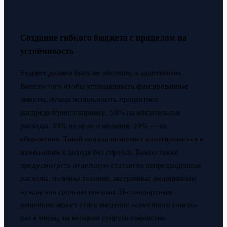
Создание гибкого бюджета с прицелом на
устойчивость
Бюджет должен быть не жёстким, а адаптивным.
Вместо того чтобы устанавливать фиксированные
лимиты, лучше использовать процентное
распределение: например, 50% на обязательные
расходы, 30% на цели и желания, 20% — на
сбережения. Такой подход позволяет адаптироваться к
изменениям в доходе без стресса. Важно также
предусмотреть отдельную статью на непредвиденные
расходы: поломка техники, экстренные медицинские
нужды или срочные поездки. Нестандартным
решением может стать введение «семейного совета»
раз в месяц, на котором супруги совместно