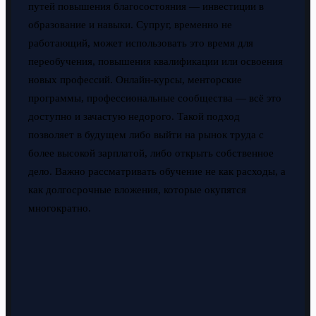
путей повышения благосостояния — инвестиции в
образование и навыки. Супруг, временно не
работающий, может использовать это время для
переобучения, повышения квалификации или освоения
новых профессий. Онлайн-курсы, менторские
программы, профессиональные сообщества — всё это
доступно и зачастую недорого. Такой подход
позволяет в будущем либо выйти на рынок труда с
более высокой зарплатой, либо открыть собственное
дело. Важно рассматривать обучение не как расходы, а
как долгосрочные вложения, которые окупятся
многократно.