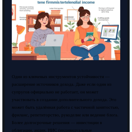
Один из ключевых инструментов устойчивости —
расширение источников дохода. Даже если один из
супругов официально не работает, он может
участвовать в создании дополнительного дохода. Это
может быть удалённая работа с частичной занятостью,
фриланс, репетиторство, рукоделие или ведение блога.
Более долгосрочные решения — инвестиции в
облигации, акции, ИИС (индивидуальные