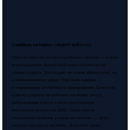
Ошибки, которых следует избегать
Одна из наиболее распространённых ошибок — полное
перекладывание финансовой ответственности на
одного супруга. Это создаёт не только финансовые, но
и психологические риски. Ещё одна ошибка —
игнорирование пенсионного планирования. Даже если
один из супругов не работает, он может делать
добровольные взносы в негосударственные
пенсионные фонды или ИИС. Также опасно
откладывать создание резерва на «потом» — форс-
мажоры случаются внезапно. Избегайте также