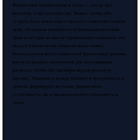
Финансовое планирование в семье — это не про
контроль, а про партнёрство. Важно, чтобы оба
супруга были вовлечены в процесс: совместно ставили
цели, обсуждали приоритеты и принимали решения.
Даже если один из них не зарабатывает напрямую, его
вклад в благополучие семьи не менее важен.
Рекомендуется вести совместный финансовый дневник
или использовать приложения для отслеживания
расходов, чтобы оба партнёра видели реальную
картину. Уважение к вкладу каждого и прозрачность в
деньгах формируют не только финансовую
устойчивость, но и эмоциональную стабильность в
семье.