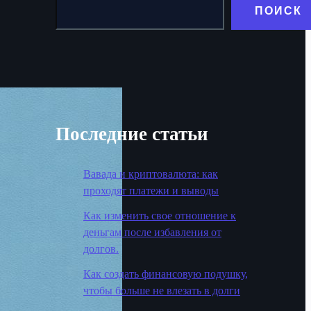
ПОИСК
Последние статьи
Вавада и криптовалюта: как
проходят платежи и выводы
Как изменить свое отношение к
деньгам после избавления от
долгов.
Как создать финансовую подушку,
чтобы больше не влезать в долги