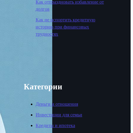
Как отпраздновать избавление от
долгов
Как не испортить кредитную
историю при финансовых
трудностях
Категории
Деньги и отношения
Инвестиции для семьи
Кредиты и ипотека