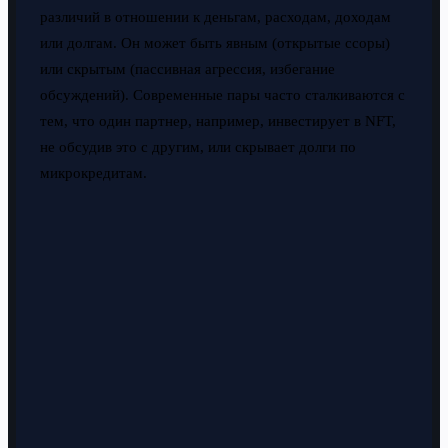
различий в отношении к деньгам, расходам, доходам
или долгам. Он может быть явным (открытые ссоры)
или скрытым (пассивная агрессия, избегание
обсуждений). Современные пары часто сталкиваются с
тем, что один партнер, например, инвестирует в NFT,
не обсудив это с другим, или скрывает долги по
микрокредитам.