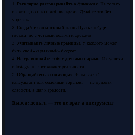
1.
Регулярно разговаривайте о финансах
. Не только
в кризис, но и в спокойное время. Делайте это без
упреков.
2.
Создайте финансовый план
. Пусть он будет
гибким, но с четкими целями и сроками.
3.
Учитывайте личные границы
. У каждого может
быть свой «карманный» бюджет.
4.
Не сравнивайте себя с другими парами
. Их успехи
в Instagram не отражают реальности.
5.
Обращайтесь за помощью
. Финансовый
консультант или семейный терапевт — не признак
слабости, а шаг к зрелости.
Вывод: деньги — это не враг, а инструмент