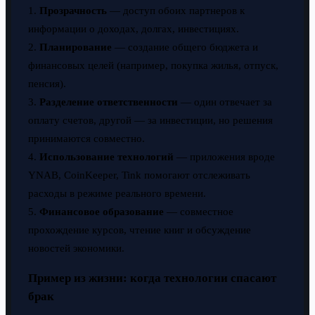
1.
Прозрачность
— доступ обоих партнеров к
информации о доходах, долгах, инвестициях.
2.
Планирование
— создание общего бюджета и
финансовых целей (например, покупка жилья, отпуск,
пенсия).
3.
Разделение ответственности
— один отвечает за
оплату счетов, другой — за инвестиции, но решения
принимаются совместно.
4.
Использование технологий
— приложения вроде
YNAB, CoinKeeper, Tink помогают отслеживать
расходы в режиме реального времени.
5.
Финансовое образование
— совместное
прохождение курсов, чтение книг и обсуждение
новостей экономики.
Пример из жизни: когда технологии спасают
брак