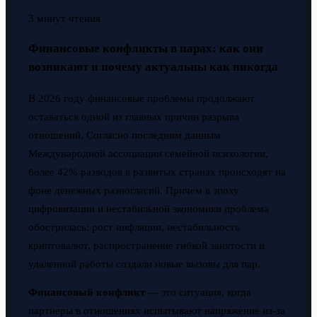
3 минут чтения
Финансовые конфликты в парах: как они
возникают и почему актуальны как никогда
В 2026 году финансовые проблемы продолжают
оставаться одной из главных причин разрыва
отношений. Согласно последним данным
Международной ассоциации семейной психологии,
более 42% разводов в развитых странах происходят на
фоне денежных разногласий. Причем в эпоху
цифровизации и нестабильной экономики проблема
обострилась: рост инфляции, нестабильность
криптовалют, распространение гибкой занятости и
удаленной работы создали новые вызовы для пар.
Финансовый конфликт
— это ситуация, когда
партнеры в отношениях испытывают напряжение из-за