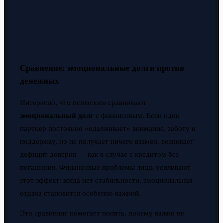
Сравнение: эмоциональные долги против
денежных
Интересно, что психологи сравнивают
эмоциональный долг
с финансовым. Если один
партнер постоянно «одалживает» внимание, заботу и
поддержку, но не получает ничего взамен, возникает
дефицит доверия — как в случае с кредитом без
погашения. Финансовые проблемы лишь усиливают
этот эффект: когда нет стабильности, эмоциональная
отдача становится особенно важной.
Это сравнение помогает понять, почему важно не