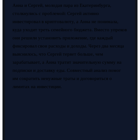
Анна и Сергей, молодая пара из Екатеринбурга,
столкнулись с проблемой: Сергей активно
инвестировал в криптовалюту, а Анна не понимала,
куда уходит треть семейного бюджета. Вместо упреков
они решили установить приложение, где каждый
фиксировал свои расходы и доходы. Через два месяца
выяснилось, что Сергей теряет больше, чем
зарабатывает, а Анна тратит значительную сумму на
подписки и доставку еды. Совместный анализ помог
им сократить ненужные траты и договориться о
лимитах на инвестиции.