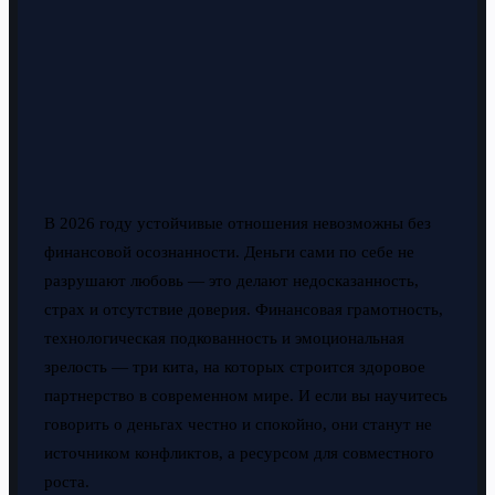
В 2026 году устойчивые отношения невозможны без
финансовой осознанности. Деньги сами по себе не
разрушают любовь — это делают недосказанность,
страх и отсутствие доверия. Финансовая грамотность,
технологическая подкованность и эмоциональная
зрелость — три кита, на которых строится здоровое
партнерство в современном мире. И если вы научитесь
говорить о деньгах честно и спокойно, они станут не
источником конфликтов, а ресурсом для совместного
роста.