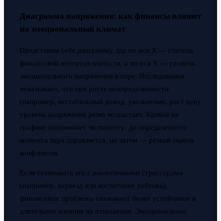
Диаграмма напряжения: как финансы влияют
на эмоциональный климат
Представим себе диаграмму, где по оси X — степень
финансовой неопределенности, а по оси Y — уровень
эмоционального напряжения в паре. Исследования
показывают, что при росте неопределенности
(например, нестабильный доход, увольнение, рост цен)
уровень напряжения резко возрастает. Кривая на
графике напоминает экспоненту: до определенного
момента пара справляется, но затем — резкий скачок
конфликтов.
Если сравнивать это с аналогичными стрессорами
(например, переезд или воспитание ребенка),
финансовые проблемы оказывают более устойчивое и
длительное влияние на отношения. Эмоциональные