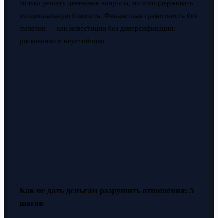
только решать денежные вопросы, но и поддерживать
эмоциональную близость. Финансовая грамотность без
эмпатии — как инвестиции без диверсификации:
рискованно и неустойчиво.
Как не дать деньгам разрушить отношения: 5
шагов