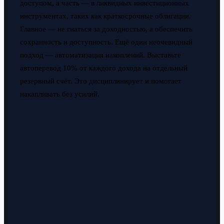
доступом, а часть — в ликвидных инвестиционных
инструментах, таких как краткосрочные облигации.
Главное — не гнаться за доходностью, а обеспечить
сохранность и доступность. Ещё один неочевидный
подход — автоматизация накоплений. Выставьте
автоперевод 10% от каждого дохода на отдельный
резервный счёт. Это дисциплинирует и помогает
накапливать без усилий.