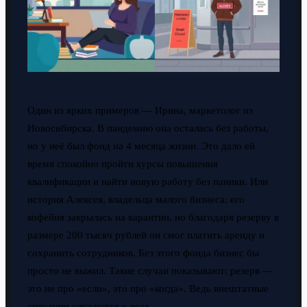
Один из ярких примеров — Ирина, маркетолог из
Новосибирска. В пандемию она осталась без работы,
но у неё был фонд на 4 месяца жизни. Это дало ей
время спокойно пройти курсы повышения
квалификации и найти новую работу без паники. Или
история Алексея, владельца малого бизнеса: его
кофейня закрылась на карантин, но благодаря резерву в
размере 200 тысяч рублей он смог платить аренду и
сохранить сотрудников. Без этого фонда бизнес бы
просто не выжил. Такие случаи показывают: резерв —
это не про «если», это про «когда». Ведь внештатные
ситуации случаются у всех.