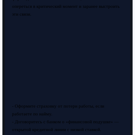
опереться в критический момент и заранее выстроить
эти связи.
- Оформите страховку от потери работы, если
работаете по найму.
- Договоритесь с банком о «финансовой подушке» —
открытой кредитной линии с низкой ставкой.