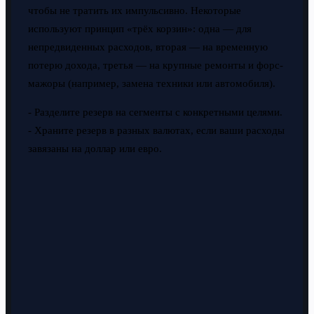
чтобы не тратить их импульсивно. Некоторые
используют принцип «трёх корзин»: одна — для
непредвиденных расходов, вторая — на временную
потерю дохода, третья — на крупные ремонты и форс-
мажоры (например, замена техники или автомобиля).
- Разделите резерв на сегменты с конкретными целями.
- Храните резерв в разных валютах, если ваши расходы
завязаны на доллар или евро.