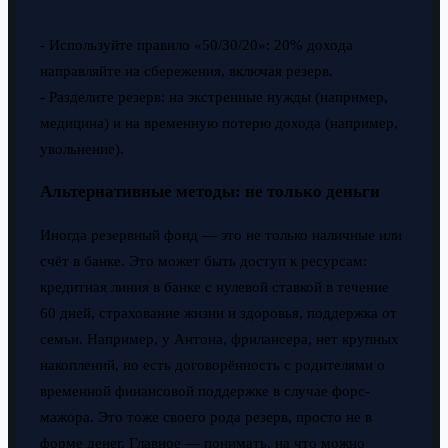
- Используйте правило «50/30/20»: 20% дохода
направляйте на сбережения, включая резерв.
- Разделите резерв: на экстренные нужды (например,
медицина) и на временную потерю дохода (например,
увольнение).
Альтернативные методы: не только деньги
Иногда резервный фонд — это не только наличные или
счёт в банке. Это может быть доступ к ресурсам:
кредитная линия в банке с нулевой ставкой в течение
60 дней, страхование жизни и здоровья, поддержка от
семьи. Например, у Антона, фрилансера, нет крупных
накоплений, но есть договорённость с родителями о
временной финансовой поддержке в случае форс-
мажора. Это тоже своего рода резерв, просто не в
форме денег. Главное — понимать, на что можно