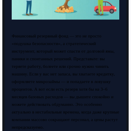
Финансовый резервный фонд — это не просто
«подушка безопасности», а стратегический
инструмент, который может спасти от долговой ямы,
паники и спонтанных решений. Представьте: вы
теряете работу, болеете или срочно нужно чинить
машину. Если у вас нет запаса, вы хватаете кредитку,
оформляете микрозаймы — и попадаете в ловушку
процентов. А вот если есть резерв хотя бы на 3–6
месяцев базовых расходов — вы дышите спокойно и
можете действовать обдуманно. Это особенно
актуально в нестабильные времена, когда даже крупные
компании массово сокращают персонал, а цены растут
непредсказуемо.