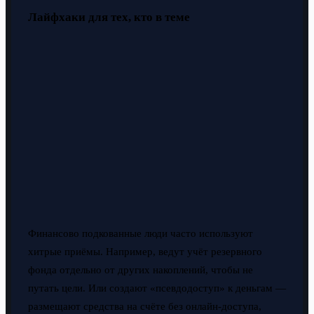
Лайфхаки для тех, кто в теме
Финансово подкованные люди часто используют
хитрые приёмы. Например, ведут учёт резервного
фонда отдельно от других накоплений, чтобы не
путать цели. Или создают «псевдодоступ» к деньгам —
размещают средства на счёте без онлайн-доступа,