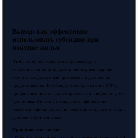
Вывод: как эффективно
использовать субсидию при
покупке жилья
Чтобы получить максимальную выгоду от
государственной поддержки, необходимо заранее
изучить все доступные программы и условия их
предоставления. Рекомендуется обратиться в МФЦ,
профильные порталы или обратиться к специалисту по
субсидиям. Не стоит откладывать оформление —
бюджетное финансирование ежегодно индексируется, а
условия могут меняться.
Практические советы:
- Оцените, подходите ли вы под категории получателей