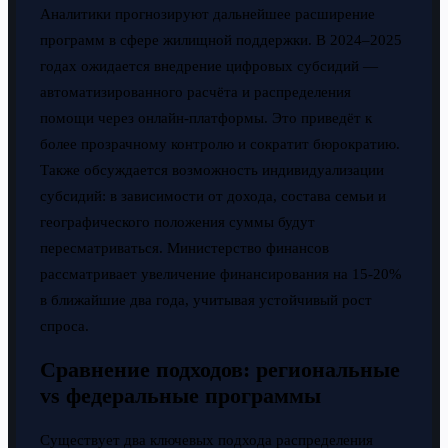
Аналитики прогнозируют дальнейшее расширение
программ в сфере жилищной поддержки. В 2024–2025
годах ожидается внедрение цифровых субсидий —
автоматизированного расчёта и распределения
помощи через онлайн-платформы. Это приведёт к
более прозрачному контролю и сократит бюрократию.
Также обсуждается возможность индивидуализации
субсидий: в зависимости от дохода, состава семьи и
географического положения суммы будут
пересматриваться. Министерство финансов
рассматривает увеличение финансирования на 15-20%
в ближайшие два года, учитывая устойчивый рост
спроса.
Сравнение подходов: региональные
vs федеральные программы
Существует два ключевых подхода распределения