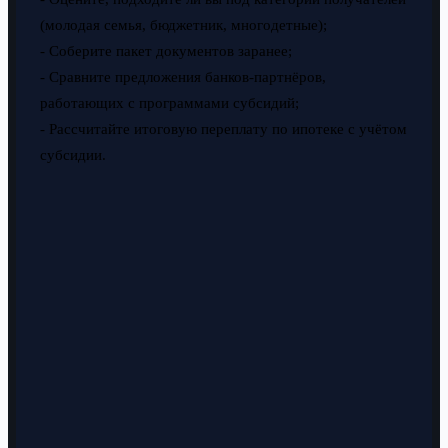
(молодая семья, бюджетник, многодетные);
- Соберите пакет документов заранее;
- Сравните предложения банков-партнёров,
работающих с программами субсидий;
- Рассчитайте итоговую переплату по ипотеке с учётом
субсидии.