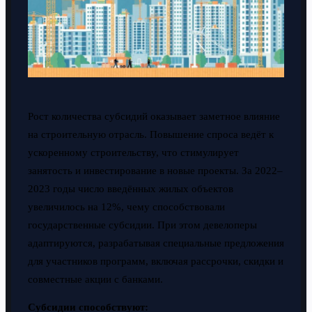
Рост количества субсидий оказывает заметное влияние
на строительную отрасль. Повышение спроса ведёт к
ускоренному строительству, что стимулирует
занятость и инвестирование в новые проекты. За 2022–
2023 годы число введённых жилых объектов
увеличилось на 12%, чему способствовали
государственные субсидии. При этом девелоперы
адаптируются, разрабатывая специальные предложения
для участников программ, включая рассрочки, скидки и
совместные акции с банками.
Субсидии способствуют: