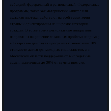
субсидий: федеральный и региональный. Федеральные
программы, такие как материнский капитал или
сельская ипотека, действуют на всей территории
страны и ориентированы на широкие категории
граждан. В то же время региональные инициативы
направлены на решение локальных проблем: например,
в Татарстане действует программа компенсации 10%
стоимости жилья для молодых специалистов, а в
Московской области поддерживают многодетные
семьи, выплачивая до 30% от суммы ипотеки.