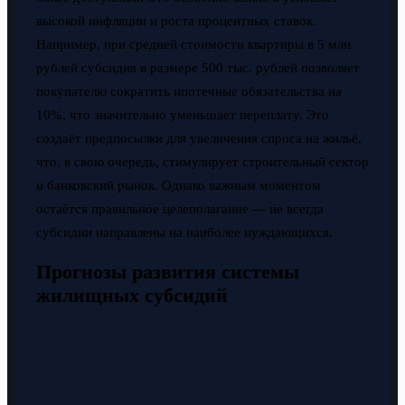
высокой инфляции и роста процентных ставок.
Например, при средней стоимости квартиры в 5 млн
рублей субсидия в размере 500 тыс. рублей позволяет
покупателю сократить ипотечные обязательства на
10%, что значительно уменьшает переплату. Это
создаёт предпосылки для увеличения спроса на жильё,
что, в свою очередь, стимулирует строительный сектор
и банковский рынок. Однако важным моментом
остаётся правильное целеполагание — не всегда
субсидии направлены на наиболее нуждающихся.
Прогнозы развития системы
жилищных субсидий