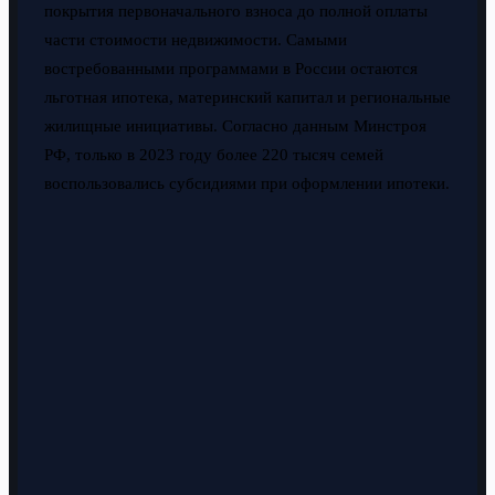
покрытия первоначального взноса до полной оплаты
части стоимости недвижимости. Самыми
востребованными программами в России остаются
льготная ипотека, материнский капитал и региональные
жилищные инициативы. Согласно данным Минстроя
РФ, только в 2023 году более 220 тысяч семей
воспользовались субсидиями при оформлении ипотеки.