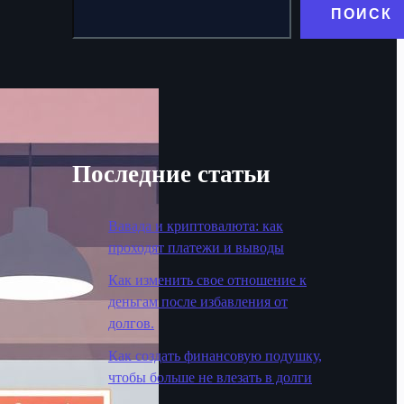
ПОИСК
Последние статьи
Вавада и криптовалюта: как
проходят платежи и выводы
Как изменить свое отношение к
деньгам после избавления от
долгов.
Как создать финансовую подушку,
чтобы больше не влезать в долги