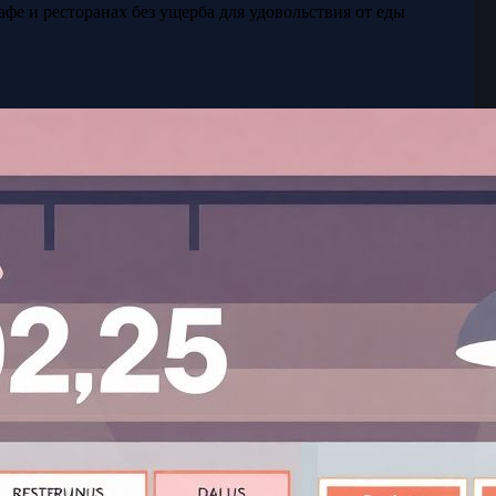
афе и ресторанах без ущерба для удовольствия от еды