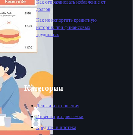
Как отпраздновать избавление от
долгов
Как не испортить кредитную
историю при финансовых
трудностях
Категории
Деньги и отношения
Инвестиции для семьи
Кредиты и ипотека