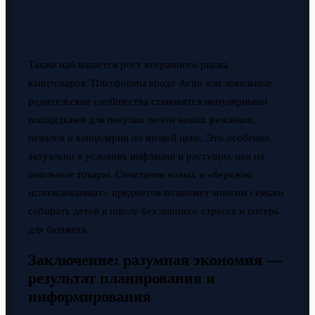
Также наблюдается рост вторичного рынка
канцтоваров. Платформы вроде Avito или локальные
родительские сообщества становятся популярными
площадками для покупки почти новых рюкзаков,
пеналов и канцелярии по низкой цене. Это особенно
актуально в условиях инфляции и растущих цен на
школьные товары. Сочетание новых и «бережно
использованных» предметов позволяет многим семьям
собирать детей в школу без лишнего стресса и потерь
для бюджета.
Заключение: разумная экономия —
результат планирования и
информирования