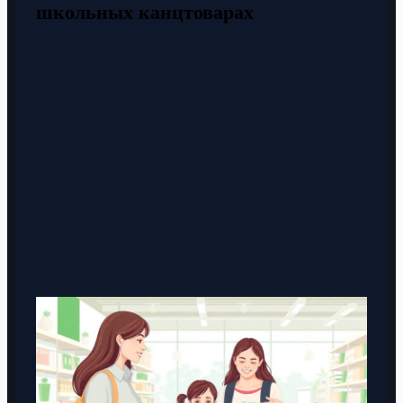
школьных канцтоварах