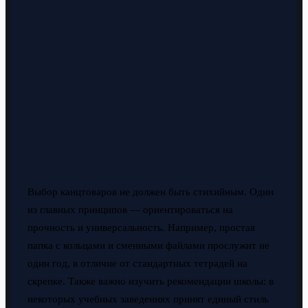
Выбор канцтоваров не должен быть стихийным. Один
из главных принципов — ориентироваться на
прочность и универсальность. Например, простая
папка с кольцами и сменными файлами прослужит не
один год, в отличие от стандартных тетрадей на
скрепке. Также важно изучить рекомендации школы: в
некоторых учебных заведениях принят единый стиль