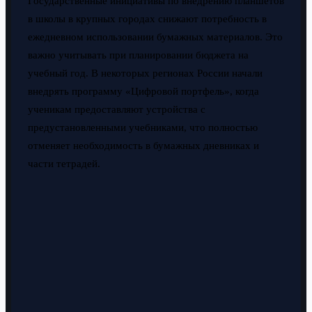
Государственные инициативы по внедрению планшетов
в школы в крупных городах снижают потребность в
ежедневном использовании бумажных материалов. Это
важно учитывать при планировании бюджета на
учебный год. В некоторых регионах России начали
внедрять программу «Цифровой портфель», когда
ученикам предоставляют устройства с
предустановленными учебниками, что полностью
отменяет необходимость в бумажных дневниках и
части тетрадей.