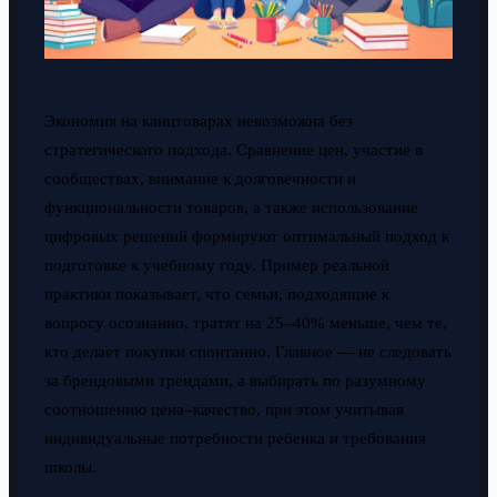
Экономия на канцтоварах невозможна без
стратегического подхода. Сравнение цен, участие в
сообществах, внимание к долговечности и
функциональности товаров, а также использование
цифровых решений формируют оптимальный подход к
подготовке к учебному году. Пример реальной
практики показывает, что семьи, подходящие к
вопросу осознанно, тратят на 25–40% меньше, чем те,
кто делает покупки спонтанно. Главное — не следовать
за брендовыми трендами, а выбирать по разумному
соотношению цена–качество, при этом учитывая
индивидуальные потребности ребенка и требования
школы.