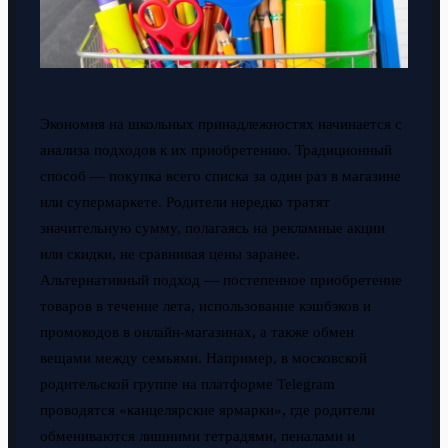
Экономия на школьных принадлежностях начинается с
анализа подходов к их приобретению. Традиционный
способ — покупка всего списка за один раз в магазине
или супермаркете. Родители нередко тратят
значительную сумму, полагаясь на рекламные акции
или скидки, не сравнивая цены заранее.
Альтернативный подход — постепенное приобретение
товаров в течение лета, использование кэшбэков и
промокодов в онлайн-магазинах, а также обмен
вещами между семьями. Например, в московской
родительской группе на платформе Telegram
проводятся «канцелярские ярмарки», где родители
обмениваются лишними тетрадями, пеналами и