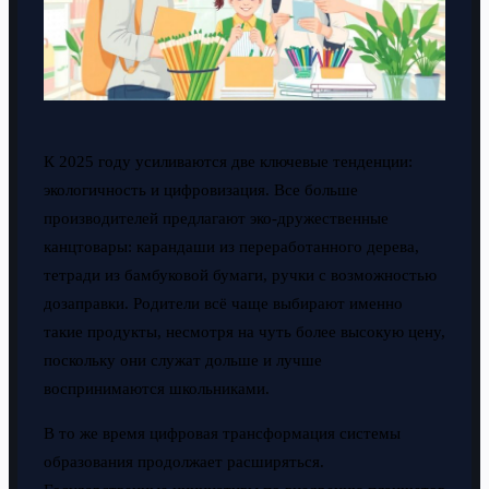
К 2025 году усиливаются две ключевые тенденции:
экологичность и цифровизация. Все больше
производителей предлагают эко-дружественные
канцтовары: карандаши из переработанного дерева,
тетради из бамбуковой бумаги, ручки с возможностью
дозаправки. Родители всё чаще выбирают именно
такие продукты, несмотря на чуть более высокую цену,
поскольку они служат дольше и лучше
воспринимаются школьниками.
В то же время цифровая трансформация системы
образования продолжает расширяться.