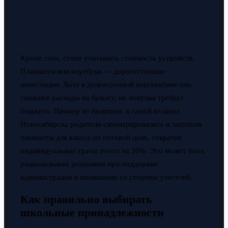
Кроме того, стоит учитывать стоимость устройств.
Планшеты или ноутбуки — дорогостоящие
инвестиции. Хотя в долгосрочной перспективе они
снижают расходы на бумагу, их покупка требует
бюджета. Пример из практики: в одной из школ
Новосибирска родители скооперировались и закупили
планшеты для класса по оптовой цене, сократив
индивидуальные траты почти на 30%. Это может быть
рациональным решением при поддержке
администрации и понимании со стороны учителей.
Как правильно выбирать
школьные принадлежности