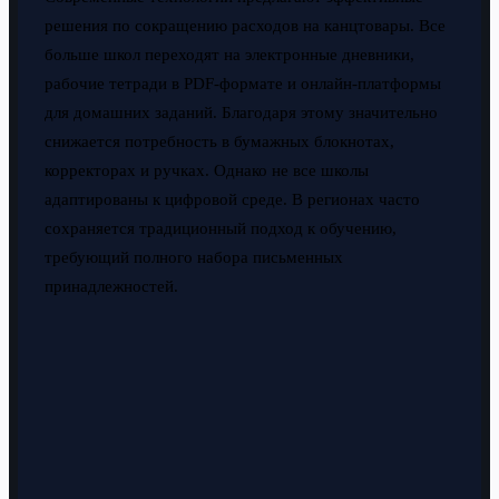
решения по сокращению расходов на канцтовары. Все
больше школ переходят на электронные дневники,
рабочие тетради в PDF-формате и онлайн-платформы
для домашних заданий. Благодаря этому значительно
снижается потребность в бумажных блокнотах,
корректорах и ручках. Однако не все школы
адаптированы к цифровой среде. В регионах часто
сохраняется традиционный подход к обучению,
требующий полного набора письменных
принадлежностей.