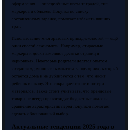
оформления — определённые цвета тетрадей, тип
маркеров и обложек. Покупка по списку,
составленному заранее, помогает избежать лишних
трат.
Использование многоразовых принадлежностей — ещё
один способ сэкономить. Например, стираемые
маркеры и доски заменяют десятки страниц в
черновиках. Некоторые родители делятся опытом
создания «домашнего комплекта канцелярии», который
остаётся дома и не дублируется с тем, что носит
ребенок в школу. Это сокращает износ и потери
материалов. Также стоит учитывать, что брендовые
товары не всегда превосходят бюджетные аналоги —
сравнение характеристик перед покупкой помогает
сделать обоснованный выбор.
Актуальные тенденции 2025 года в