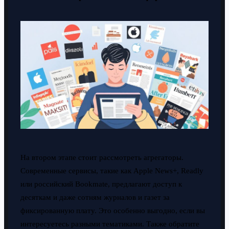
На втором этапе стоит рассмотреть агрегаторы.
Современные сервисы, такие как Apple News+, Readly
или российский Bookmate, предлагают доступ к
десяткам и даже сотням журналов и газет за
фиксированную плату. Это особенно выгодно, если вы
интересуетесь разными тематиками. Также обратите