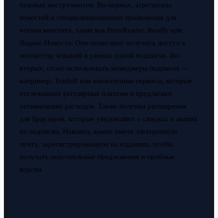
базовых инструментов. Во-первых, агрегаторы
новостей и специализированные приложения для
чтения контента, такие как PressReader, Readly или
Яндекс.Новости. Они позволяют получить доступ к
множеству изданий в рамках одной подписки. Во-
вторых, стоит использовать менеджеры подписок —
например, Truebill или аналогичные сервисы, которые
отслеживают регулярные платежи и предлагают
оптимизацию расходов. Также полезны расширения
для браузеров, которые уведомляют о скидках и акциях
на подписки. Наконец, важно иметь электронную
почту, зарегистрированную на изданиях, чтобы
получать персональные предложения и пробные
версии.