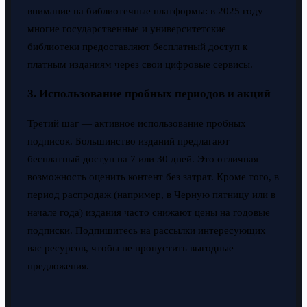
внимание на библиотечные платформы: в 2025 году
многие государственные и университетские
библиотеки предоставляют бесплатный доступ к
платным изданиям через свои цифровые сервисы.
3. Использование пробных периодов и акций
Третий шаг — активное использование пробных
подписок. Большинство изданий предлагают
бесплатный доступ на 7 или 30 дней. Это отличная
возможность оценить контент без затрат. Кроме того, в
период распродаж (например, в Черную пятницу или в
начале года) издания часто снижают цены на годовые
подписки. Подпишитесь на рассылки интересующих
вас ресурсов, чтобы не пропустить выгодные
предложения.