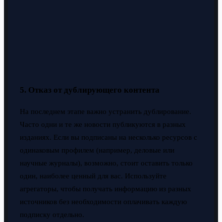
5. Отказ от дублирующего контента
На последнем этапе важно устранить дублирование.
Часто одни и те же новости публикуются в разных
изданиях. Если вы подписаны на несколько ресурсов с
одинаковым профилем (например, деловые или
научные журналы), возможно, стоит оставить только
один, наиболее ценный для вас. Используйте
агрегаторы, чтобы получать информацию из разных
источников без необходимости оплачивать каждую
подписку отдельно.