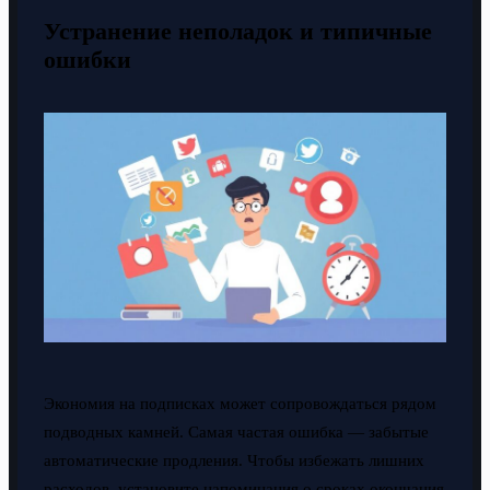
Устранение неполадок и типичные
ошибки
Экономия на подписках может сопровождаться рядом
подводных камней. Самая частая ошибка — забытые
автоматические продления. Чтобы избежать лишних
расходов, установите напоминания о сроках окончания