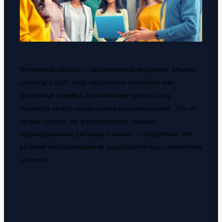
Четвёртый способ — коллективные подписки. Многие
сервисы в 2025 году предлагают семейные или
групповые тарифы, позволяющие делить одну
подписку между несколькими пользователями. Это не
только удобно, но и существенно снижает
индивидуальные расходы. Главное — убедиться, что
условия использования не нарушаются при совместном
доступе.