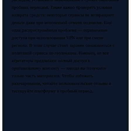
пробных периодов. Также важно проверять условия
возврата средств: некоторые сервисы не возвращают
деньги даже при мгновенной отмене подписки. Ещё
одна распространённая проблема — ограничение
доступа при использовании VPN или при смене
региона. В этом случае стоит заранее ознакомиться с
политикой сервиса по геолокации. Наконец, не все
агрегаторы предлагают полный доступ к
оригинальному контенту — иногда вы получаете
только часть материалов. Чтобы избежать
разочарования, читайте пользовательские отзывы и
тестируйте платформу в пробный период.