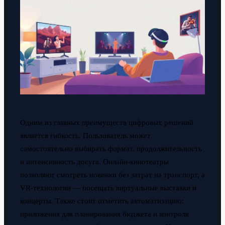
Одним из главных преимуществ цифровых решений
является гибкость. Пользователь может
самостоятельно выбирать формат, продолжительность
и интенсивность досуга. Онлайн-кинотеатры
позволяют смотреть новинки без затрат на транспорт, а
VR-технологии — посещать виртуальные выставки и
концерты. Также стоит отметить автоматизацию:
приложения для планирования бюджета и контроля