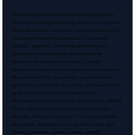
Современные технологии существенно расширили
спектр доступных развлечений, но при этом создали и
новые финансовые ловушки. С одной стороны, доступ
к огромному количеству контента стал дешевле:
YouTube, подкасты, бесплатные онлайн-курсы и
мобильные игры позволяют проводить время
интересно практически без затрат. С другой —
подписочная модель монетизации оказалась коварной.
Пользователи часто не замечают, как ежемесячно
расходуют десятки евро на сервисы, которыми почти
не пользуются. Алгоритмы рекомендаций
подталкивают к импульсивному потреблению, а FOMO
(страх упустить) заставляет оплачивать премиум-
функции. Поэтому технологии — это одновременно
инструмент экономии и источник избыточных трат.
Важно критически оценивать, какие сервисы