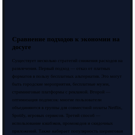
Сравнение подходов к экономии на
досуге
Существует несколько стратегий снижения расходов на
развлечения. Первый подход — отказ от платных
форматов в пользу бесплатных альтернатив. Это могут
быть городские мероприятия, бесплатные музеи,
стриминговые платформы с рекламой. Второй —
оптимизация подписок: многие пользователи
объединяются в группы для совместной оплаты Netflix,
Spotify, игровых сервисов. Третий способ —
использование кэшбэков, промокодов и скидочных
приложений. Также набирает популярность шеринговая