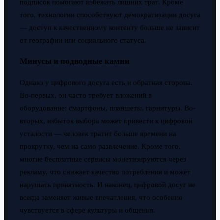
подписок помогают избежать лишних трат. Кроме
того, технологии способствуют демократизации досуга
— доступ к качественному контенту больше не зависит
от географии или социального статуса.
Минусы и подводные камни
Однако у цифрового досуга есть и обратная сторона.
Во-первых, он часто требует вложений в
оборудование: смартфоны, планшеты, гарнитуры. Во-
вторых, избыток выбора может привести к цифровой
усталости — человек тратит больше времени на
прокрутку, чем на само развлечение. Кроме того,
многие бесплатные сервисы монетизируются через
рекламу, что снижает качество потребления и может
нарушать приватность. И наконец, цифровой досуг не
всегда заменяет живые впечатления, что особенно
чувствуется в сфере культуры и общения.