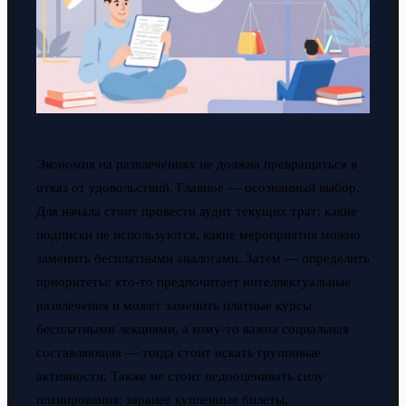
Экономия на развлечениях не должна превращаться в
отказ от удовольствий. Главное — осознанный выбор.
Для начала стоит провести аудит текущих трат: какие
подписки не используются, какие мероприятия можно
заменить бесплатными аналогами. Затем — определить
приоритеты: кто-то предпочитает интеллектуальные
развлечения и может заменить платные курсы
бесплатными лекциями, а кому-то важна социальная
составляющая — тогда стоит искать групповые
активности. Также не стоит недооценивать силу
планирования: заранее купленные билеты,