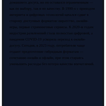
домашнего досуга, но он оставался ограниченным —
как по выбору, так и по качеству. В 1990-х с приходом
интернета и цифровых технологий начался сдвиг в
сторону доступных форматов: пиратство, онлайн-
игры, первые стриминговые сервисы. К 2020-м годам
индустрия развлечений стала полностью цифровой, а
пандемия COVID-19 ускорила переход к онлайн-
досугу. Сегодня, в 2025 году, потребители чаще
отдают предпочтение гибридным форматам —
сочетанию онлайн и офлайн, при этом стараясь
уменьшить расходы без потери качества впечатлений.