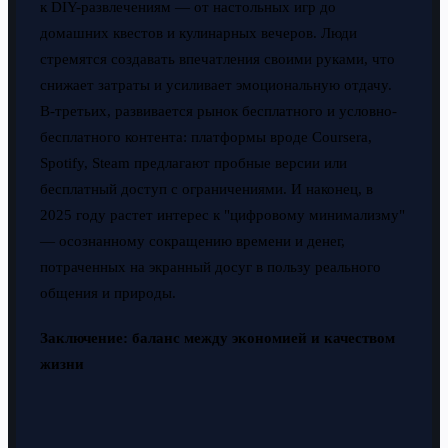
к DIY-развлечениям — от настольных игр до
домашних квестов и кулинарных вечеров. Люди
стремятся создавать впечатления своими руками, что
снижает затраты и усиливает эмоциональную отдачу.
В-третьих, развивается рынок бесплатного и условно-
бесплатного контента: платформы вроде Coursera,
Spotify, Steam предлагают пробные версии или
бесплатный доступ с ограничениями. И наконец, в
2025 году растет интерес к "цифровому минимализму"
— осознанному сокращению времени и денег,
потраченных на экранный досуг в пользу реального
общения и природы.
Заключение: баланс между экономией и качеством
жизни