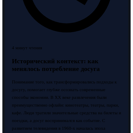
4 минут чтения
Исторический контекст: как
менялось потребление досуга
Понимание того, как трансформировались подходы к
досугу, помогает глубже осознать современные
способы экономии. В XX веке развлечения были
преимущественно офлайн: кинотеатры, театры, парки,
кафе. Люди тратили значительные средства на билеты и
поездки, а досуг воспринимался как событие. С
развитием телевидения в 1960-х началась эпоха