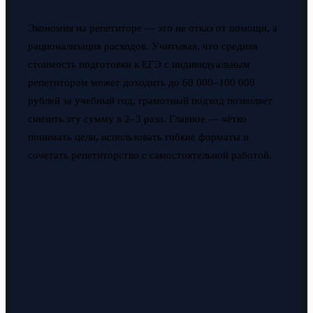
Экономия на репетиторе — это не отказ от помощи, а
рационализация расходов. Учитывая, что средняя
стоимость подготовки к ЕГЭ с индивидуальным
репетитором может доходить до 60 000–100 000
рублей за учебный год, грамотный подход позволяет
снизить эту сумму в 2–3 раза. Главное — чётко
понимать цели, использовать гибкие форматы и
сочетать репетиторство с самостоятельной работой.