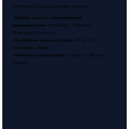
репетитору. Распространённые решения:
-
YouTube-каналы с проверенными
преподавателями
(например, «Пифагор»,
«Фоксфорд.Учитель»).
-
Платформы самоподготовки
: «Решу ЕГЭ»,
«Школково», Stepik.
-
Мобильные приложения
: «Учи.ру», «ЯКласс»,
«Quizlet».