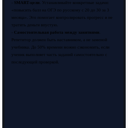
-
SMART-цели
. Устанавливайте конкретные задачи:
«повысить балл на ОГЭ по русскому с 20 до 30 за 3
месяца». Это помогает контролировать прогресс и не
тратить деньги впустую.
-
Самостоятельная работа между занятиями
.
Репетитор должен быть наставником, а не заменой
учебника. До 50% времени можно сэкономить, если
ученик выполняет часть заданий самостоятельно с
последующей проверкой.