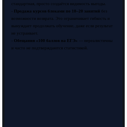
стандартная, просто создаётся видимость выгоды.
-
Продажа курсов блоками по 10–20 занятий
без
возможности возврата. Это ограничивает гибкость и
вынуждает продолжать обучение, даже если результат
не устраивает.
-
Обещания «100 баллов на ЕГЭ»
— нереалистичны
и часто не подтверждаются статистикой.