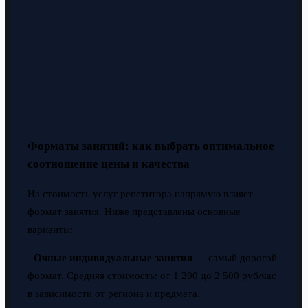
Форматы занятий: как выбрать оптимальное
соотношение цены и качества
На стоимость услуг репетитора напрямую влияет
формат занятия. Ниже представлены основные
варианты:
-
Очные индивидуальные занятия
— самый дорогой
формат. Средняя стоимость: от 1 200 до 2 500 руб/час
в зависимости от региона и предмета.