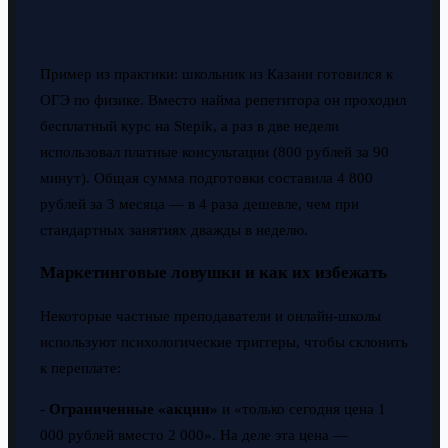
Пример из практики: школьник из Казани готовился к
ОГЭ по физике. Вместо найма репетитора он проходил
бесплатный курс на Stepik, а раз в две недели
использовал платные консультации (800 рублей за 90
минут). Общая сумма подготовки составила 4 800
рублей за 3 месяца — в 4 раза дешевле, чем при
стандартных занятиях дважды в неделю.
Маркетинговые ловушки и как их избежать
Некоторые частные преподаватели и онлайн-школы
используют психологические триггеры, чтобы склонить
к переплате:
-
Ограниченные «акции»
и «только сегодня цена 1
000 рублей вместо 2 000». На деле эта цена —