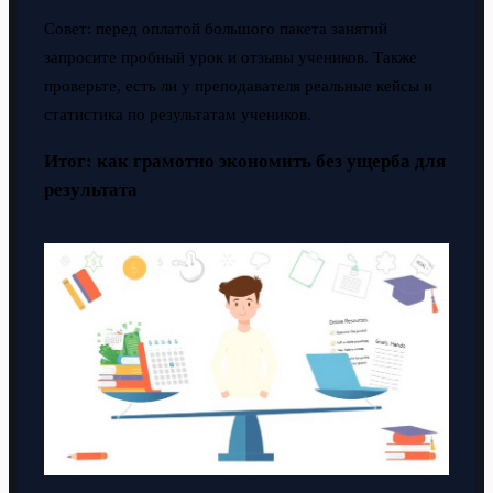
Совет: перед оплатой большого пакета занятий
запросите пробный урок и отзывы учеников. Также
проверьте, есть ли у преподавателя реальные кейсы и
статистика по результатам учеников.
Итог: как грамотно экономить без ущерба для
результата