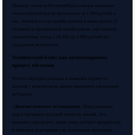
Пример: семья из Екатеринбурга сначала нанимала
очного репетитора по математике за 1 800 рублей в
час. Заменив его на онлайн-занятия в мини-группе (3
человека) в проверенной онлайн-школе, они снизили
ежемесячные траты с 14 400 до 4 800 рублей без
ухудшения результатов.
Технический блок: как оптимизировать
процесс обучения
Чтобы сократить расходы и повысить отдачу от
занятий с репетитором, важно применить следующие
методики:
-
Диагностическое тестирование
. Перед началом
курса проведите входной контроль знаний. Это
поможет определить, какие темы требуют проработки,
и избежать повторения уже освоенного материала.