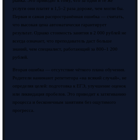
рынка. Это приводит к тому, что за одни и те же
услуги они платят в 1,5–2 раза дороже, чем могли бы.
Первая и самая распространённая ошибка — считать,
что высокая цена автоматически гарантирует
результат. Однако стоимость занятия в 2 000 рублей не
всегда означает, что преподаватель даст больше
знаний, чем специалист, работающий за 800–1 200
рублей.
Вторая ошибка — отсутствие чёткого плана обучения.
Родители нанимают репетитора «на всякий случай», не
определяя целей: подготовка к ЕГЭ, улучшение оценок
или ликвидация пробелов. Это приводит к затягиванию
процесса и бесконечным занятиям без ощутимого
прогресса.