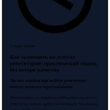
3 минут чтения
Как экономить на услугах
репетиторов: практический подход
без потери качества
Частые ошибки при выборе репетитора:
почему новички переплачивают
Многие семьи, сталкиваясь с необходимостью нанять
репетитора, делают выбор эмоционально, без анализа