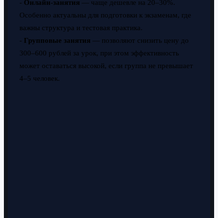
-
Онлайн-занятия
— чаще дешевле на 20–30%.
Особенно актуальны для подготовки к экзаменам, где
важны структура и тестовая практика.
-
Групповые занятия
— позволяют снизить цену до
300–600 рублей за урок, при этом эффективность
может оставаться высокой, если группа не превышает
4–5 человек.