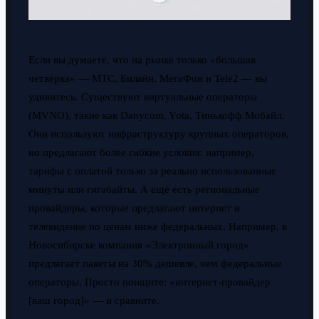
Если вы думаете, что на рынке только «большая
четвёрка» — МТС, Билайн, МегаФон и Tele2 — вы
удивитесь. Существуют виртуальные операторы
(MVNO), такие как Danycom, Yota, Тинькофф Мобайл.
Они используют инфраструктуру крупных операторов,
но предлагают более гибкие условия: например,
тарифы с оплатой только за реально использованные
минуты или гигабайты. А ещё есть региональные
провайдеры, которые предлагают интернет и
телевидение по ценам ниже федеральных. Например, в
Новосибирске компания «Электронный город»
предлагает пакеты на 30% дешевле, чем федеральные
операторы. Просто поищите: «интернет-провайдер
[ваш город]» — и сравните.