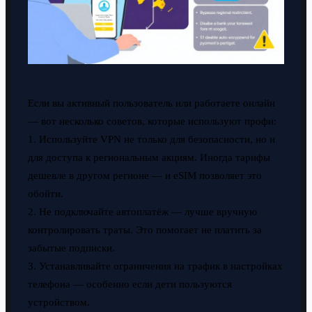
Если вы активный пользователь или работаете онлайн
— вот несколько советов, которые используют профи:
1. Используйте VPN не только для безопасности, но и
для доступа к региональным акциям. Иногда тарифы
дешевле в другом регионе — и eSIM позволяет это
обойти.
2. Не подключайте автоплатёж — лучше вручную
контролировать траты. Это помогает не платить за
забытые подписки.
3. Устанавливайте ограничения на трафик в настройках
телефона — особенно если дети пользуются
устройством.