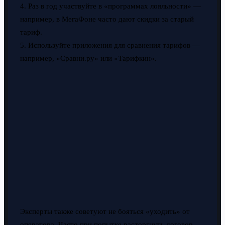
4. Раз в год участвуйте в «программах лояльности» —
например, в МегаФоне часто дают скидки за старый
тариф.
5. Используйте приложения для сравнения тарифов —
например, «Сравни.ру» или «Тарифкин».
Эксперты также советуют не бояться «уходить» от
оператора. Часто при попытке расторгнуть договор