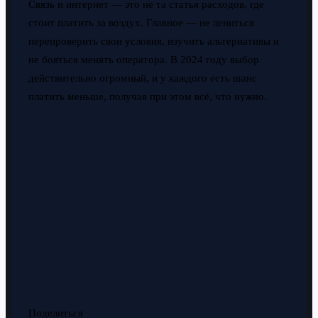
Связь и интернет — это не та статья расходов, где
стоит платить за воздух. Главное — не лениться
перепроверить свои условия, изучить альтернативы и
не бояться менять оператора. В 2024 году выбор
действительно огромный, и у каждого есть шанс
платить меньше, получая при этом всё, что нужно.
Поделиться