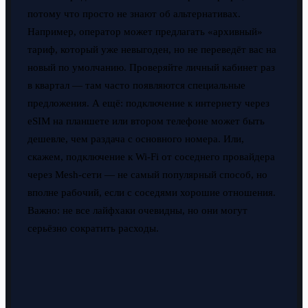
потому что просто не знают об альтернативах.
Например, оператор может предлагать «архивный»
тариф, который уже невыгоден, но не переведёт вас на
новый по умолчанию. Проверяйте личный кабинет раз
в квартал — там часто появляются специальные
предложения. А ещё: подключение к интернету через
eSIM на планшете или втором телефоне может быть
дешевле, чем раздача с основного номера. Или,
скажем, подключение к Wi-Fi от соседнего провайдера
через Mesh-сети — не самый популярный способ, но
вполне рабочий, если с соседями хорошие отношения.
Важно: не все лайфхаки очевидны, но они могут
серьёзно сократить расходы.