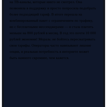
на ТВ-каналы, которые никто не смотрел. Она
позвонила в поддержку и просто попросила подобрать
более подходящий тариф. В итоге перешла на
комбинированный пакет с ограничением по трафику,
но с бесплатными мессенджерами — и стала платить
меньше на 800 рублей в месяц. В год это почти 10 000
рублей экономии! Мораль: не бойтесь пересматривать
свои тарифы. Операторы часто навязывают лишние
опции, и реальная потребность в интернете может
быть намного скромнее, чем кажется.