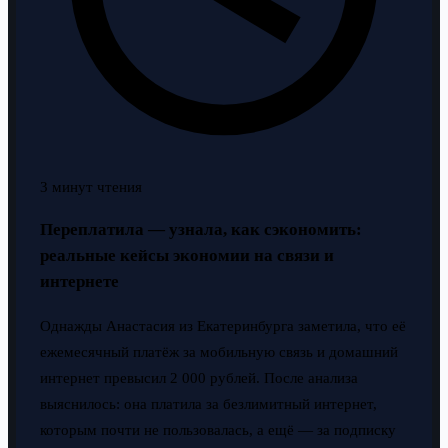
3 минут чтения
Переплатила — узнала, как сэкономить:
реальные кейсы экономии на связи и
интернете
Однажды Анастасия из Екатеринбурга заметила, что её
ежемесячный платёж за мобильную связь и домашний
интернет превысил 2 000 рублей. После анализа
выяснилось: она платила за безлимитный интернет,
которым почти не пользовалась, а ещё — за подписку