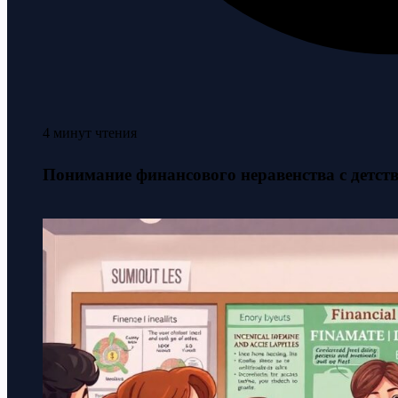
4 минут чтения
Понимание финансового неравенства с детств