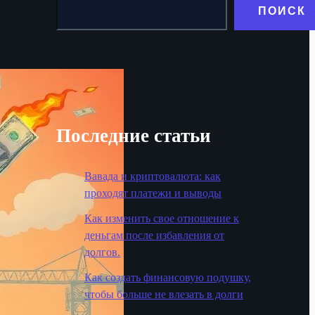
ПОИСК
Последние статьи
Вавада и криптовалюта: как
проходят платежи и выводы
Как изменить свое отношение к
деньгам после избавления от
долгов.
Как создать финансовую подушку,
чтобы больше не влезать в долги