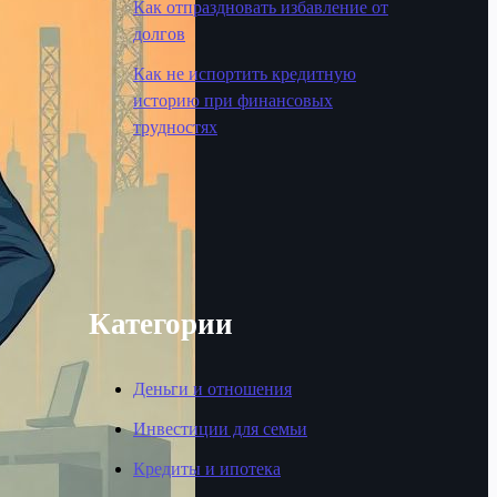
Как отпраздновать избавление от
долгов
Как не испортить кредитную
историю при финансовых
трудностях
Категории
Деньги и отношения
Инвестиции для семьи
Кредиты и ипотека