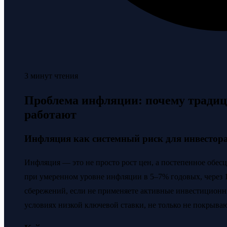
3 минут чтения
Проблема инфляции: почему тради
работают
Инфляция как системный риск для инвестор
Инфляция — это не просто рост цен, а постепенное обес
при умеренном уровне инфляции в 5–7% годовых, через 1
сбережений, если не применяете активные инвестиционны
условиях низкой ключевой ставки, не только не покрыва