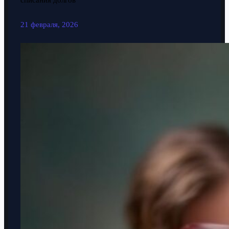
списания долгов
21 февраля, 2026