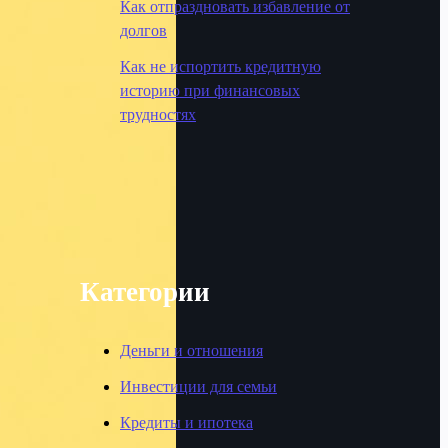
Как отпраздновать избавление от
долгов
Как не испортить кредитную
историю при финансовых
трудностях
Категории
Деньги и отношения
Инвестиции для семьи
Кредиты и ипотека