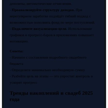
депозиты, автоматические отчисления.
-
Проанализируйте структуру доходов.
При
нерегулярном заработке подойдёт гибкий подход с
возможностью пополнять фонд по мере поступлений.
-
Подключите визуализацию цели.
Использование
графиков и прогресс-баров в приложениях повышает
мотивацию.
Советы:
- Начните с составления подробного свадебного
бюджета
- Определите минимально необходимую сумму
- Разбейте цель на этапы — это упростит контроль и
ускорит прогресс
Тренды накоплений и свадеб 2025
года