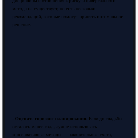
дисциплины и отношения к риску. Универсального
метода не существует, но есть несколько
рекомендаций, которые помогут принять оптимальное
решение.
-
Оцените горизонт планирования.
Если до свадьбы
осталось менее года, лучше использовать
консервативные методы — накопительные счета,