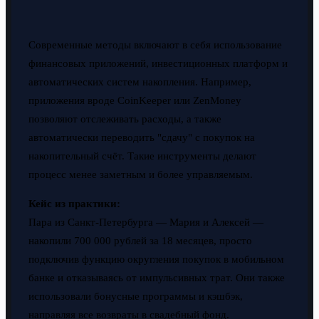
Современные методы включают в себя использование
финансовых приложений, инвестиционных платформ и
автоматических систем накопления. Например,
приложения вроде CoinKeeper или ZenMoney
позволяют отслеживать расходы, а также
автоматически переводить "сдачу" с покупок на
накопительный счёт. Такие инструменты делают
процесс менее заметным и более управляемым.
Кейс из практики:
Пара из Санкт-Петербурга — Мария и Алексей —
накопили 700 000 рублей за 18 месяцев, просто
подключив функцию округления покупок в мобильном
банке и отказываясь от импульсивных трат. Они также
использовали бонусные программы и кэшбэк,
направляя все возвраты в свадебный фонд.