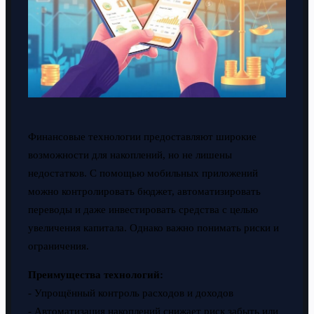
Финансовые технологии предоставляют широкие
возможности для накоплений, но не лишены
недостатков. С помощью мобильных приложений
можно контролировать бюджет, автоматизировать
переводы и даже инвестировать средства с целью
увеличения капитала. Однако важно понимать риски и
ограничения.
Преимущества технологий:
- Упрощённый контроль расходов и доходов
- Автоматизация накоплений снижает риск забыть или