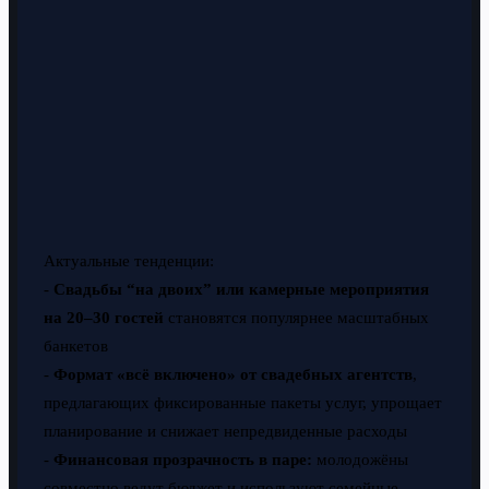
Актуальные тенденции:
-
Свадьбы “на двоих” или камерные мероприятия
на 20–30 гостей
становятся популярнее масштабных
банкетов
-
Формат «всё включено» от свадебных агентств
,
предлагающих фиксированные пакеты услуг, упрощает
планирование и снижает непредвиденные расходы
-
Финансовая прозрачность в паре:
молодожёны
совместно ведут бюджет и используют семейные