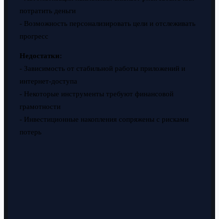
потратить деньги
- Возможность персонализировать цели и отслеживать
прогресс
Недостатки:
- Зависимость от стабильной работы приложений и
интернет-доступа
- Некоторые инструменты требуют финансовой
грамотности
- Инвестиционные накопления сопряжены с рисками
потерь