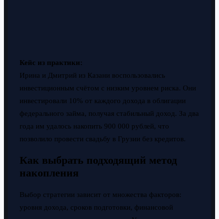
Кейс из практики:
Ирина и Дмитрий из Казани воспользовались
инвестиционным счётом с низким уровнем риска. Они
инвестировали 10% от каждого дохода в облигации
федерального займа, получая стабильный доход. За два
года им удалось накопить 900 000 рублей, что
позволило провести свадьбу в Грузии без кредитов.
Как выбрать подходящий метод
накопления
Выбор стратегии зависит от множества факторов:
уровня дохода, сроков подготовки, финансовой