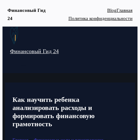
Финансовый Гид
Blog
Главная
24
Политика конфиденциальности
Перейти
к
содержимому
Финансовый Гид 24
MAIN
MENU
Как научить ребенка
анализировать расходы и
формировать финансовую
грамотность