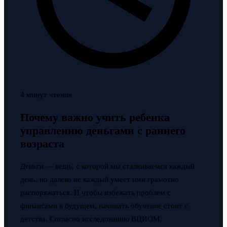
4 минут чтения
Почему важно учить ребенка
управлению деньгами с раннего
возраста
Деньги — вещь, с которой мы сталкиваемся каждый
день, но далеко не каждый умеет ими грамотно
распоряжаться. И чтобы избежать проблем с
финансами в будущем, начинать обучение стоит с
детства. Согласно исследованию ВЦИОМ,