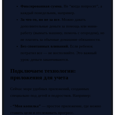
Фиксированная сумма.
Не “когда попросят”, а
каждый понедельник, например.
За что-то, но не за все.
Можно давать
дополнительные деньги за помощь или мини-
работу (вымыть машину, помочь с огородом), но
не платить за обычные домашние обязанности.
Без спонтанных вливаний.
Если ребенок
потратил все — не восполняйте. Это важный
урок: деньги заканчиваются.
Подключаем технологии:
приложения для учета
Сейчас море удобных приложений, созданных
специально под детей и подростков. Например:
-
“Моя копилка”
— простое приложение, где можно
ставить цели и отслеживать прогресс.