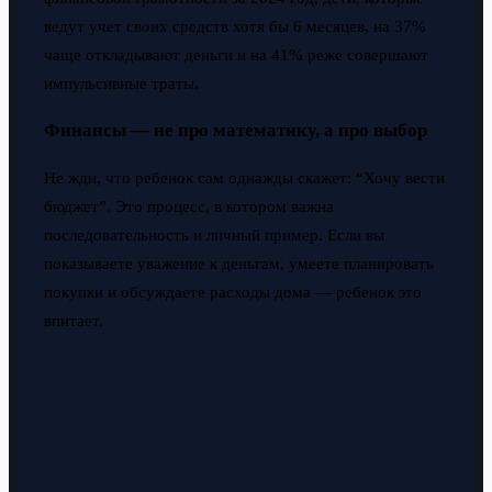
ведут учет своих средств хотя бы 6 месяцев, на 37%
чаще откладывают деньги и на 41% реже совершают
импульсивные траты.
Финансы — не про математику, а про выбор
Не жди, что ребенок сам однажды скажет: “Хочу вести
бюджет”. Это процесс, в котором важна
последовательность и личный пример. Если вы
показываете уважение к деньгам, умеете планировать
покупки и обсуждаете расходы дома — ребенок это
впитает.