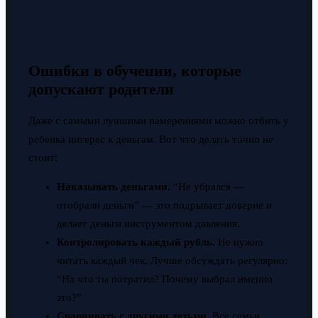
Ошибки в обучении, которые
допускают родители
Даже с самыми лучшими намерениями можно отбить у
ребенка интерес к деньгам. Вот что делать точно не
стоит:
Наказывать деньгами.
“Не убрался —
отобрали деньги” — это подрывает доверие и
делает деньги инструментом давления.
Контролировать каждый рубль.
Не нужно
читать каждый чек. Лучше обсуждать регулярно:
“На что ты потратил? Почему выбрал именно
это?”
Сравнивать с другими детьми.
Все семьи