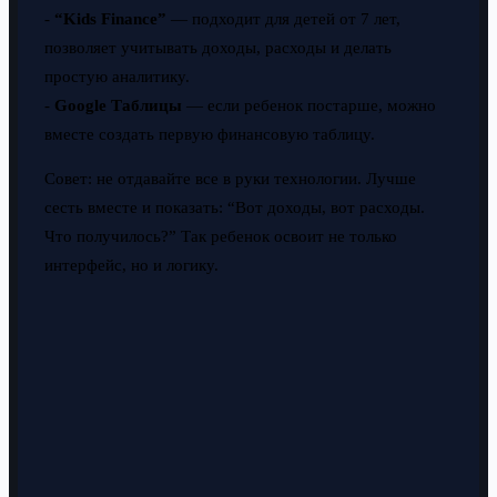
-
“Kids Finance”
— подходит для детей от 7 лет,
позволяет учитывать доходы, расходы и делать
простую аналитику.
-
Google Таблицы
— если ребенок постарше, можно
вместе создать первую финансовую таблицу.
Совет: не отдавайте все в руки технологии. Лучше
сесть вместе и показать: “Вот доходы, вот расходы.
Что получилось?” Так ребенок освоит не только
интерфейс, но и логику.