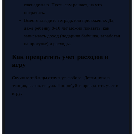
еженедельно. Пусть сам решает, на что
потратить.
Вместе заведите тетрадь или приложение. Да,
даже ребенку 8-10 лет можно показать, как
записывать доход (подарили бабушка, заработал
на прогулке) и расходы.
Как превратить учет расходов в
игру
Скучные таблицы отпугнут любого. Детям нужна
эмоция, вызов, визуал. Попробуйте превратить учет в
игру: