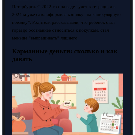
Петербурга. С 2022-го она ведет учет в тетради, а в
2024-м уже сама оформила копилку “на каникулярную
поездку”. Родители рассказывали, что ребенок стал
гораздо осознаннее относиться к покупкам, стал
меньше “выпрашивать” лишнего.
Карманные деньги: сколько и как
давать