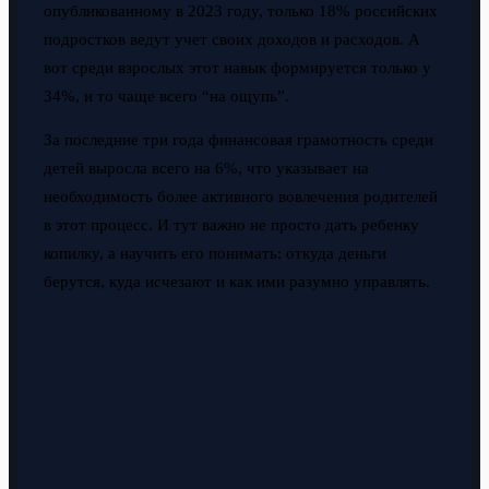
опубликованному в 2023 году, только 18% российских
подростков ведут учет своих доходов и расходов. А
вот среди взрослых этот навык формируется только у
34%, и то чаще всего “на ощупь”.
За последние три года финансовая грамотность среди
детей выросла всего на 6%, что указывает на
необходимость более активного вовлечения родителей
в этот процесс. И тут важно не просто дать ребенку
копилку, а научить его понимать: откуда деньги
берутся, куда исчезают и как ими разумно управлять.