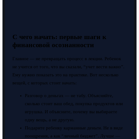
С чего начать: первые шаги к
финансовой осознанности
Главное — не превращать процесс в лекции. Ребенок
не учится от того, что вы сказали, “учет вести важно”.
Ему нужно показать это на практике. Вот несколько
вещей, с которых стоит начать:
Разговор о деньгах — не табу. Объясняйте,
сколько стоит ваш обед, покупка продуктов или
игрушка. И объясните, почему вы выбираете
одну вещь, а не другую.
Подарите ребенку карманные деньги. Не в виде
поощрения, а как “личный бюджет”. Лучше —