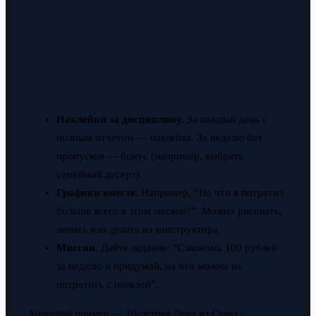
Наклейки за дисциплину.
За каждый день с
полным отчетом — наклейка. За неделю без
пропусков — бонус (например, выбрать
семейный десерт).
Графики вместе.
Например, “На что я потратил
больше всего в этом месяце?”. Можно рисовать,
лепить или делать из конструктора.
Миссии.
Дайте задание: “Сэкономь 100 рублей
за неделю и придумай, на что можно их
потратить с пользой”.
Хороший пример — 10-летняя Лена из Санкт-