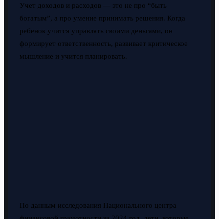
Учет доходов и расходов — это не про “быть
богатым”, а про умение принимать решения. Когда
ребенок учится управлять своими деньгами, он
формирует ответственность, развивает критическое
мышление и учится планировать.
По данным исследования Национального центра
финансовой грамотности за 2024 год, дети, которые