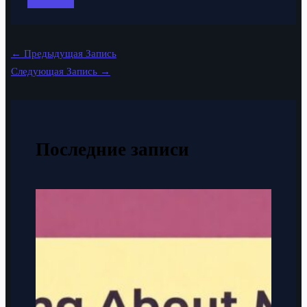
←
Предыдущая Запись
Следующая Запись
→
Последние записи