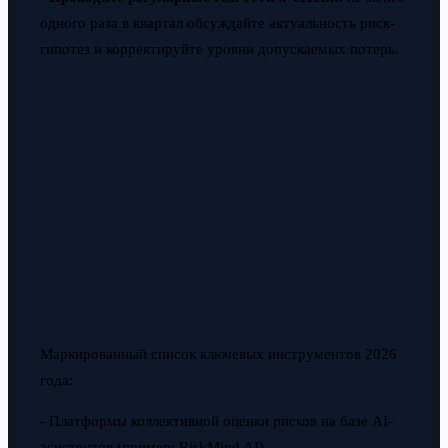
одного раза в квартал обсуждайте актуальность риск-
гипотез и корректируйте уровни допускаемых потерь.
Маркированный список ключевых инструментов 2026
года:
- Платформы коллективной оценки рисков на базе AI-
асистентов (пример: RiskMind AI)