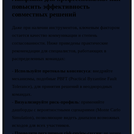
повысить эффективность
совместных решений
Даже при наличии инструментов, ключевым фактором
остается качество коммуникации и степень
согласованности. Ниже приведены практические
рекомендации для специалистов, работающих в
распределенных командах:
-
Используйте протоколы консенсуса
: внедряйте
механизмы, подобные PBFT (Practical Byzantine Fault
Tolerance), для принятия решений в неоднородных
командах.
-
Визуализируйте риск-профиль
: применяйте
дашборды с вероятностными сценариями (Monte Carlo
Simulation), позволяющие видеть диапазон возможных
исходов для всех участников.
-
Проводите регулярные risk-review-сессии
: не менее