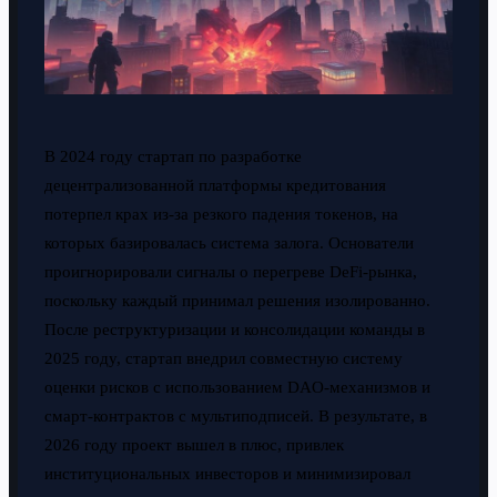
В 2024 году стартап по разработке
децентрализованной платформы кредитования
потерпел крах из-за резкого падения токенов, на
которых базировалась система залога. Основатели
проигнорировали сигналы о перегреве DeFi-рынка,
поскольку каждый принимал решения изолированно.
После реструктуризации и консолидации команды в
2025 году, стартап внедрил совместную систему
оценки рисков с использованием DAO-механизмов и
смарт-контрактов с мультиподписей. В результате, в
2026 году проект вышел в плюс, привлек
институциональных инвесторов и минимизировал