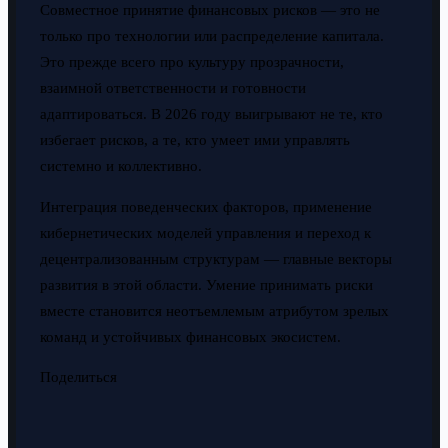
Совместное принятие финансовых рисков — это не
только про технологии или распределение капитала.
Это прежде всего про культуру прозрачности,
взаимной ответственности и готовности
адаптироваться. В 2026 году выигрывают не те, кто
избегает рисков, а те, кто умеет ими управлять
системно и коллективно.
Интеграция поведенческих факторов, применение
кибернетических моделей управления и переход к
децентрализованным структурам — главные векторы
развития в этой области. Умение принимать риски
вместе становится неотъемлемым атрибутом зрелых
команд и устойчивых финансовых экосистем.
Поделиться