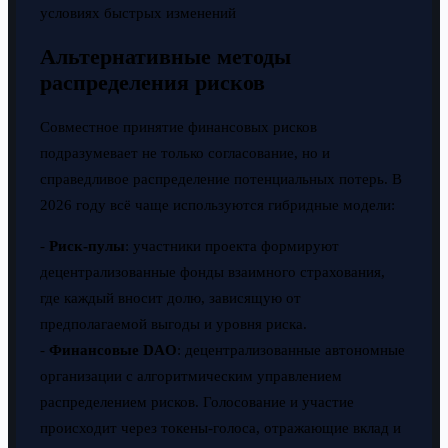
условиях быстрых изменений
Альтернативные методы
распределения рисков
Совместное принятие финансовых рисков
подразумевает не только согласование, но и
справедливое распределение потенциальных потерь. В
2026 году всё чаще используются гибридные модели:
-
Риск-пулы
: участники проекта формируют
децентрализованные фонды взаимного страхования,
где каждый вносит долю, зависящую от
предполагаемой выгоды и уровня риска.
-
Финансовые DAO
: децентрализованные автономные
организации с алгоритмическим управлением
распределением рисков. Голосование и участие
происходит через токены-голоса, отражающие вклад и