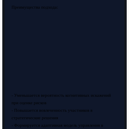
Преимущества подхода:
- Уменьшается вероятность когнитивных искажений
при оценке рисков
- Повышается вовлеченность участников в
стратегические решения
- Формируется адаптивная модель управления в