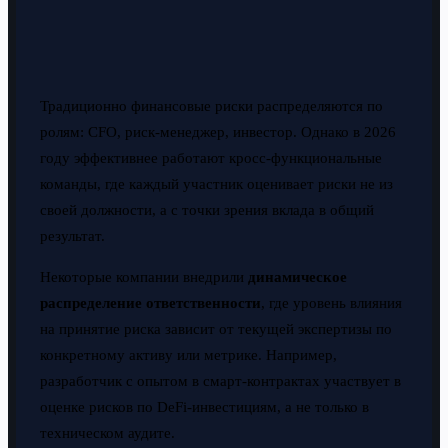
Традиционно финансовые риски распределяются по
ролям: CFO, риск-менеджер, инвестор. Однако в 2026
году эффективнее работают кросс-функциональные
команды, где каждый участник оценивает риски не из
своей должности, а с точки зрения вклада в общий
результат.
Некоторые компании внедрили
динамическое
распределение ответственности
, где уровень влияния
на принятие риска зависит от текущей экспертизы по
конкретному активу или метрике. Например,
разработчик с опытом в смарт-контрактах участвует в
оценке рисков по DeFi-инвестициям, а не только в
техническом аудите.