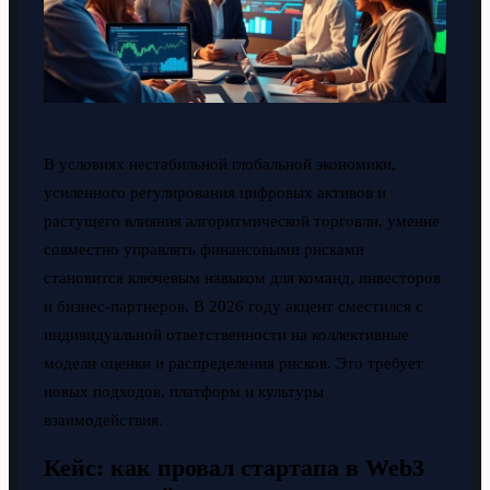
В условиях нестабильной глобальной экономики,
усиленного регулирования цифровых активов и
растущего влияния алгоритмической торговли, умение
совместно управлять финансовыми рисками
становится ключевым навыком для команд, инвесторов
и бизнес-партнеров. В 2026 году акцент сместился с
индивидуальной ответственности на коллективные
модели оценки и распределения рисков. Это требует
новых подходов, платформ и культуры
взаимодействия.
Кейс: как провал стартапа в Web3