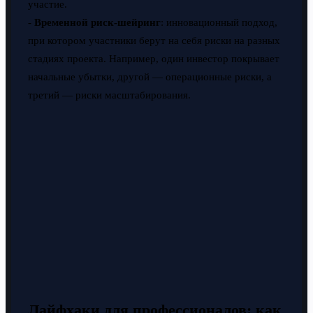
участие.
-
Временной риск-шейринг
: инновационный подход,
при котором участники берут на себя риски на разных
стадиях проекта. Например, один инвестор покрывает
начальные убытки, другой — операционные риски, а
третий — риски масштабирования.
Лайфхаки для профессионалов: как