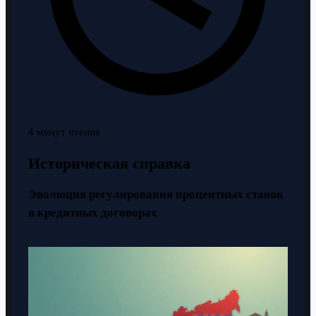
4 минут чтения
Историческая справка
Эволюция регулирования процентных ставок
в кредитных договорах