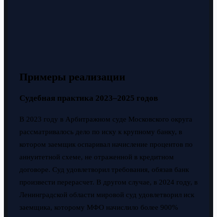
Примеры реализации
Судебная практика 2023–2025 годов
В 2023 году в Арбитражном суде Московского округа
рассматривалось дело по иску к крупному банку, в
котором заемщик оспаривал начисление процентов по
аннуитетной схеме, не отраженной в кредитном
договоре. Суд удовлетворил требования, обязав банк
произвести перерасчет. В другом случае, в 2024 году, в
Ленинградской области мировой суд удовлетворил иск
заемщика, которому МФО начислило более 900%