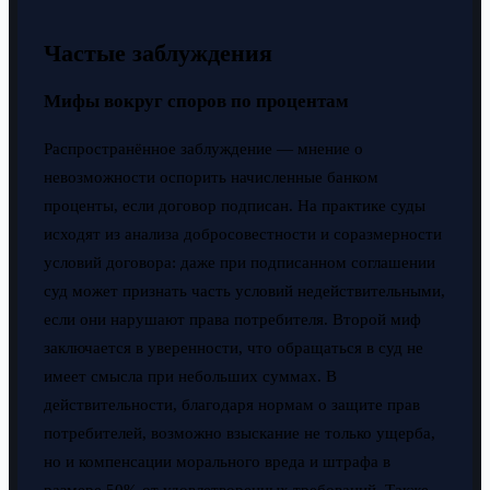
Частые заблуждения
Мифы вокруг споров по процентам
Распространённое заблуждение — мнение о
невозможности оспорить начисленные банком
проценты, если договор подписан. На практике суды
исходят из анализа добросовестности и соразмерности
условий договора: даже при подписанном соглашении
суд может признать часть условий недействительными,
если они нарушают права потребителя. Второй миф
заключается в уверенности, что обращаться в суд не
имеет смысла при небольших суммах. В
действительности, благодаря нормам о защите прав
потребителей, возможно взыскание не только ущерба,
но и компенсации морального вреда и штрафа в