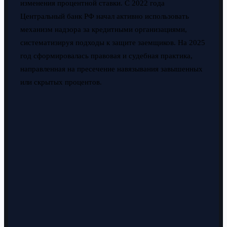
изменения процентной ставки. С 2022 года
Центральный банк РФ начал активно использовать
механизм надзора за кредитными организациями,
систематизируя подходы к защите заемщиков. На 2025
год сформировалась правовая и судебная практика,
направленная на пресечение навязывания завышенных
или скрытых процентов.