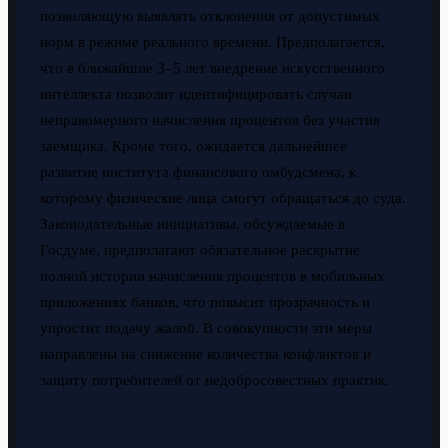
позволяющую выявлять отклонения от допустимых
норм в режиме реального времени. Предполагается,
что в ближайшие 3–5 лет внедрение искусственного
интеллекта позволит идентифицировать случаи
неправомерного начисления процентов без участия
заемщика. Кроме того, ожидается дальнейшее
развитие института финансового омбудсмена, к
которому физические лица смогут обращаться до суда.
Законодательные инициативы, обсуждаемые в
Госдуме, предполагают обязательное раскрытие
полной истории начисления процентов в мобильных
приложениях банков, что повысит прозрачность и
упростит подачу жалоб. В совокупности эти меры
направлены на снижение количества конфликтов и
защиту потребителей от недобросовестных практик.