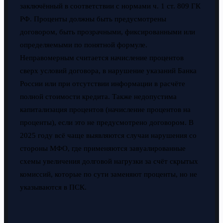
заключённый в соответствии с нормами ч. 1 ст. 809 ГК
РФ. Проценты должны быть предусмотрены
договором, быть прозрачными, фиксированными или
определяемыми по понятной формуле.
Неправомерным считается начисление процентов
сверх условий договора, в нарушение указаний Банка
России или при отсутствии информации в расчёте
полной стоимости кредита. Также недопустима
капитализация процентов (начисление процентов на
проценты), если это не предусмотрено договором. В
2025 году всё чаще выявляются случаи нарушения со
стороны МФО, где применяются завуалированные
схемы увеличения долговой нагрузки за счёт скрытых
комиссий, которые по сути заменяют проценты, но не
указываются в ПСК.