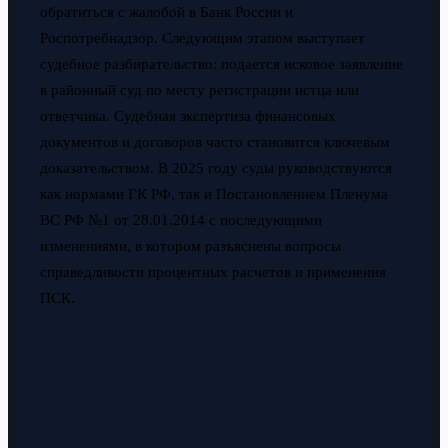
обратиться с жалобой в Банк России и
Роспотребнадзор. Следующим этапом выступает
судебное разбирательство: подается исковое заявление
в районный суд по месту регистрации истца или
ответчика. Судебная экспертиза финансовых
документов и договоров часто становится ключевым
доказательством. В 2025 году суды руководствуются
как нормами ГК РФ, так и Постановлением Пленума
ВС РФ №1 от 28.01.2014 с последующими
изменениями, в котором разъяснены вопросы
справедливости процентных расчетов и применения
ПСК.