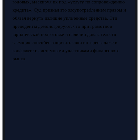
годовых, маскируя их под «услугу по сопровождению
кредита». Суд признал это злоупотреблением правом и
обязал вернуть излишне уплаченные средства. Эти
прецеденты демонстрируют, что при грамотной
юридической подготовке и наличии доказательств
заемщик способен защитить свои интересы даже в
конфликте с системными участниками финансового
рынка.