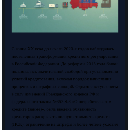
С конца XX века до начала 2020-х годов наблюдалась
постепенная трансформация кредитного регулирования
в Российской Федерации. До реформы 2013 года банки
пользовались значительной свободой при установлении
условий кредитования, включая порядок начисления
процентов и штрафных санкций. Однако с вступлением
в силу изменений Гражданского кодекса РФ и
федерального закона №353-ФЗ «О потребительском
кредите (займе)», была введена обязанность
кредиторов раскрывать полную стоимость кредита
(ПСК), ограничение на штрафы и более чёткие условия