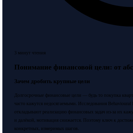
3 минут чтения
Понимание финансовой цели: от аб
Зачем дробить крупные цели
Долгосрочные финансовые цели — будь то покупка квар
часто кажутся недосягаемыми. Исследования Behavioural
откладывают реализацию финансовых задач из-за их кажу
и далёкой, мотивация снижается. Поэтому ключ к дост
конкретных, измеримых шагов.