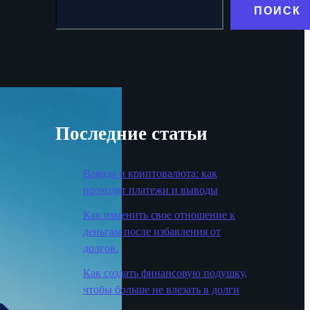
ПОИСК
Последние статьи
Вавада и криптовалюта: как
проходят платежи и выводы
Как изменить свое отношение к
деньгам после избавления от
долгов.
Как создать финансовую подушку,
чтобы больше не влезать в долги