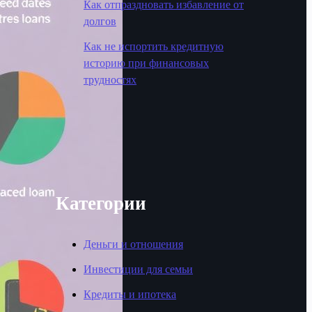
Как отпраздновать избавление от
долгов
Как не испортить кредитную
историю при финансовых
трудностях
Категории
Деньги и отношения
Инвестиции для семьи
Кредиты и ипотека