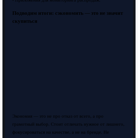
- Приложения для мониторинга распродаж.
Подводим итоги: сэкономить — это не значит
скупиться
Экономия — это не про отказ от всего, а про
грамотный выбор. Стоит отличать нужное от лишнего,
фокусироваться на качестве, а не на бренде. Не