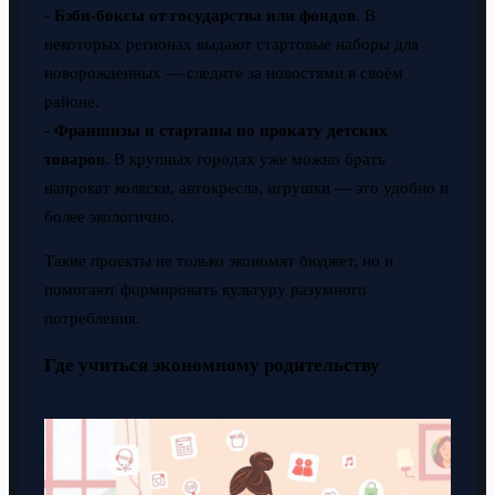
-
Бэби-боксы от государства или фондов
. В
некоторых регионах выдают стартовые наборы для
новорожденных — следите за новостями в своём
районе.
-
Франшизы и стартапы по прокату детских
товаров
. В крупных городах уже можно брать
напрокат коляски, автокресла, игрушки — это удобно и
более экологично.
Такие проекты не только экономят бюджет, но и
помогают формировать культуру разумного
потребления.
Где учиться экономному родительству