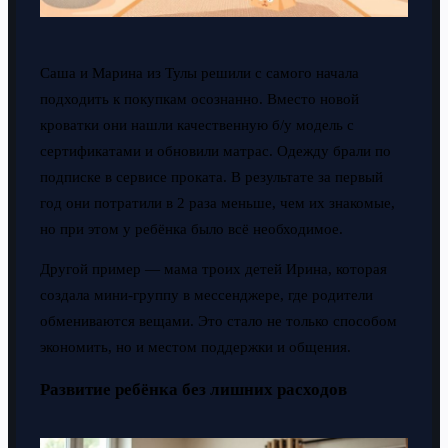
Саша и Марина из Тулы решили с самого начала
подходить к покупкам осознанно. Вместо новой
кроватки они нашли качественную б/у модель с
сертификатами и обновили матрас. Одежду брали по
подписке в сервисе проката. В результате за первый
год они потратили в 2 раза меньше, чем их знакомые,
но при этом у ребёнка было всё необходимое.
Другой пример — мама троих детей Ирина, которая
создала мини-группу в мессенджере, где родители
обмениваются вещами. Это стало не только способом
экономить, но и местом поддержки и общения.
Развитие ребёнка без лишних расходов