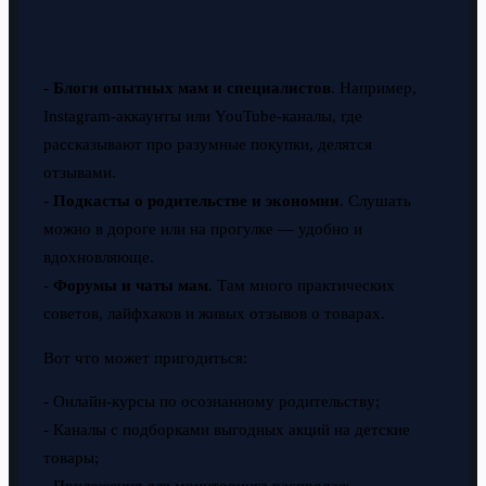
-
Блоги опытных мам и специалистов
. Например,
Instagram-аккаунты или YouTube-каналы, где
рассказывают про разумные покупки, делятся
отзывами.
-
Подкасты о родительстве и экономии
. Слушать
можно в дороге или на прогулке — удобно и
вдохновляюще.
-
Форумы и чаты мам
. Там много практических
советов, лайфхаков и живых отзывов о товарах.
Вот что может пригодиться:
- Онлайн-курсы по осознанному родительству;
- Каналы с подборками выгодных акций на детские
товары;