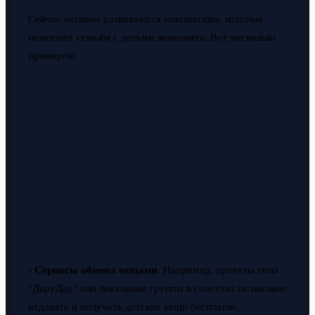
Сейчас активно развиваются инициативы, которые
помогают семьям с детьми экономить. Вот несколько
примеров:
-
Сервисы обмена вещами
. Например, проекты типа
"ДаруДар" или локальные группы в соцсетях позволяют
отдавать и получать детские вещи бесплатно.