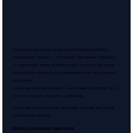
- Простые предметы дома (пластиковые коробки,
деревянные ложки) — отличные сенсорные игрушки.
- Совместные игры, чтение вслух, прогулки на улице —
мощнейшие стимулы для развития речи, моторики и
мышления.
- Поделки своими руками — не только экономия, но и
способ наладить контакт с ребёнком.
Смысл не в дороговизне игрушки, а в том, как вы её
используете вместе.
Кейсы успешных проектов