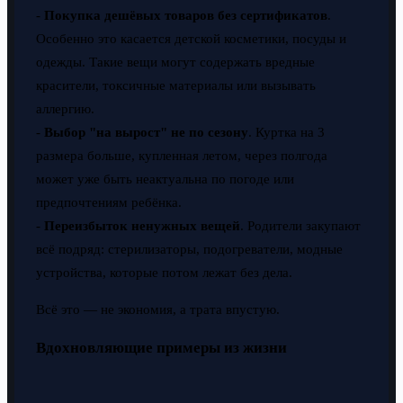
-
Покупка дешёвых товаров без сертификатов
.
Особенно это касается детской косметики, посуды и
одежды. Такие вещи могут содержать вредные
красители, токсичные материалы или вызывать
аллергию.
-
Выбор "на вырост" не по сезону
. Куртка на 3
размера больше, купленная летом, через полгода
может уже быть неактуальна по погоде или
предпочтениям ребёнка.
-
Переизбыток ненужных вещей
. Родители закупают
всё подряд: стерилизаторы, подогреватели, модные
устройства, которые потом лежат без дела.
Всё это — не экономия, а трата впустую.
Вдохновляющие примеры из жизни