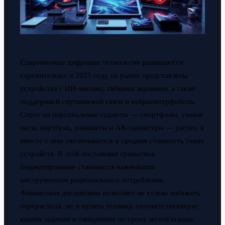
Современные цифровые технологии развиваются
стремительно: в 2025 году на рынке представлены
устройства с ИИ-чипами, гибкими экранами, а также
поддержкой спутниковой связи и нейроинтерфейсов.
Спрос на персональные гаджеты — смартфоны, умные
часы, ноутбуки, планшеты и AR-гарнитуры — растет, а
вместе с ним увеличивается и средняя стоимость таких
устройств. В этой обстановке грамотное
бюджетирование становится важнейшим
инструментом рационального потребления.
Финансовая дисциплина позволяет не только избежать
перерасхода, но и купить технику, соответствующую
вашим задачам и ожиданиям по сроку эксплуатации.