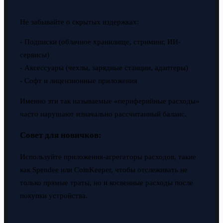
Не забывайте о скрытых издержках:
- Подписки (облачное хранилище, стриминг, ИИ-
сервисы)
- Аксессуары (чехлы, зарядные станции, адаптеры)
- Софт и лицензионные приложения
Именно эти так называемые «периферийные расходы»
часто нарушают изначально рассчитанный баланс.
Совет для новичков:
Используйте приложения-агрегаторы расходов, такие
как Spendee или CoinKeeper, чтобы отслеживать не
только прямые траты, но и косвенные расходы после
покупки устройства.