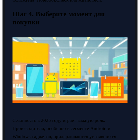
GSMArena, NotebookCheck или AnandTech.
Шаг 4. Выберите момент для
покупки
Сезонность в 2025 году играет важную роль.
Производители, особенно в сегменте Android и
Windows-гаджетов, придерживаются устоявшихся