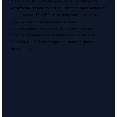
Установите допустимую долю от вашего бюджета,
которую вы готовы потратить. Эксперты рекомендуют
не превышать 15–20% от ежемесячного дохода на
покупку устройств, если речь не идет о
профессиональной технике. При накопительном
подходе целесообразно использовать схемы типа
50/30/20, где 20% идут в резерв, включая траты на
электронику.