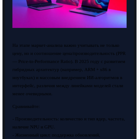
На этапе маркет-анализа важно учитывать не только
цену, но и соотношение цена/производительность (PPR
— Price-to-Performance Ratio). В 2025 году с развитием
гибридных архитектур (например, ARM + x86 в
ноутбуках) и массовым внедрением ИИ-алгоритмов в
интерфейс, различия между линейками моделей стали
менее очевидными.
Сравнивайте:
- Производительность: количество и тип ядер, частота,
наличие NPU и GPU.
- Жизненный цикл: поддержка обновлений,