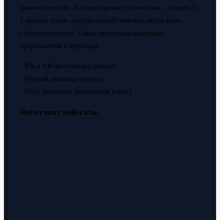
циклов релизов. Лучшее время для покупки — через 1–
2 месяца после запуска новой линейки, когда цена
стабилизируется. Также возможны выгодные
предложения в периоды:
- VR и AR-фестивалей (весна)
- Чёрной пятницы (осень)
- Пост-релизных распродаж (лето)
Чего стоит избегать: