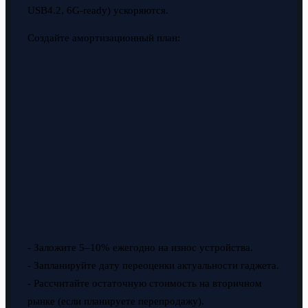
USB4.2, 6G-ready) ускоряются.
Создайте амортизационный план:
- Заложите 5–10% ежегодно на износ устройства.
- Запланируйте дату переоценки актуальности гаджета.
- Рассчитайте остаточную стоимость на вторичном
рынке (если планируете перепродажу).