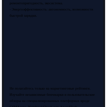
ремонтопригодность, экосистема.
- Энергоэффективность: автономность, возможности
быстрой зарядки.
Не полагайтесь только на маркетинговые рейтинги.
Изучайте независимые бенчмарки и пользовательские
обзоры на специализированных платформах вроде