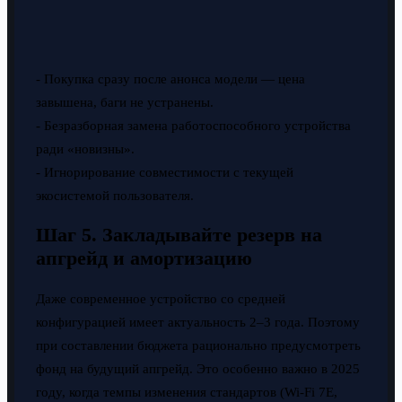
- Покупка сразу после анонса модели — цена
завышена, баги не устранены.
- Безразборная замена работоспособного устройства
ради «новизны».
- Игнорирование совместимости с текущей
экосистемой пользователя.
Шаг 5. Закладывайте резерв на
апгрейд и амортизацию
Даже современное устройство со средней
конфигурацией имеет актуальность 2–3 года. Поэтому
при составлении бюджета рационально предусмотреть
фонд на будущий апгрейд. Это особенно важно в 2025
году, когда темпы изменения стандартов (Wi-Fi 7E,