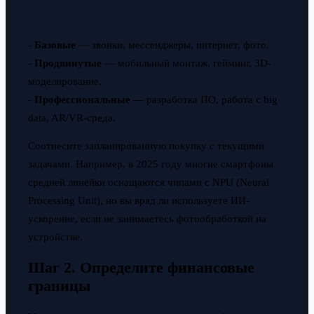
-
Базовые
— звонки, мессенджеры, интернет, фото.
-
Продвинутые
— мобильный монтаж, гейминг, 3D-
моделирование.
-
Профессиональные
— разработка ПО, работа с big
data, AR/VR-среда.
Соотнесите запланированную покупку с текущими
задачами. Например, в 2025 году многие смартфоны
средней линейки оснащаются чипами с NPU (Neural
Processing Unit), но вы вряд ли используете ИИ-
ускорение, если не занимаетесь фотообработкой на
устройстве.
Шаг 2. Определите финансовые
границы