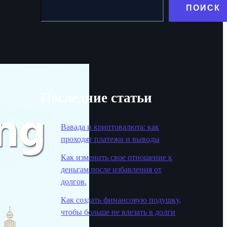
ПОИСК
Последние статьи
Вавада и криптовалюта: как
проходят платежи и выводы
Как изменить свое отношение к
деньгам после избавления от
долгов.
Как создать финансовую подушку,
чтобы больше не влезать в долги