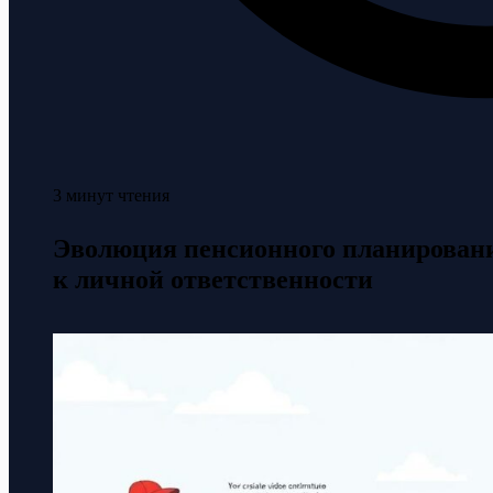
3 минут чтения
Эволюция пенсионного планировани
к личной ответственности