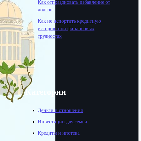
Как отпраздновать избавление от
долгов
Как не испортить кредитную
историю при финансовых
трудностях
Категории
Деньги и отношения
Инвестиции для семьи
Кредиты и ипотека