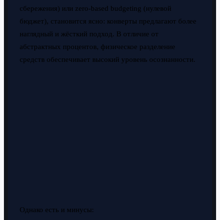
сбережения) или zero-based budgeting (нулевой
бюджет), становится ясно: конверты предлагают более
наглядный и жёсткий подход. В отличие от
абстрактных процентов, физическое разделение
средств обеспечивает высокий уровень осознанности.
Однако есть и минусы: