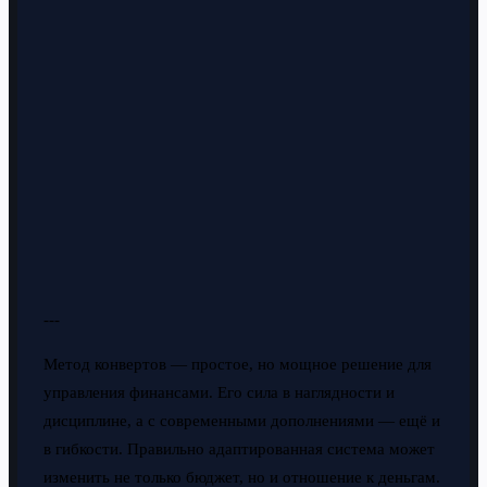
---
Метод конвертов — простое, но мощное решение для
управления финансами. Его сила в наглядности и
дисциплине, а с современными дополнениями — ещё и
в гибкости. Правильно адаптированная система может
изменить не только бюджет, но и отношение к деньгам.