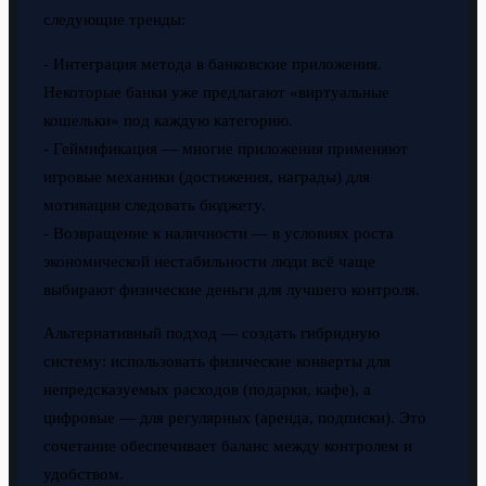
следующие тренды:
- Интеграция метода в банковские приложения.
Некоторые банки уже предлагают «виртуальные
кошельки» под каждую категорию.
- Геймификация — многие приложения применяют
игровые механики (достижения, награды) для
мотивации следовать бюджету.
- Возвращение к наличности — в условиях роста
экономической нестабильности люди всё чаще
выбирают физические деньги для лучшего контроля.
Альтернативный подход — создать гибридную
систему: использовать физические конверты для
непредсказуемых расходов (подарки, кафе), а
цифровые — для регулярных (аренда, подписки). Это
сочетание обеспечивает баланс между контролем и
удобством.