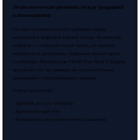
Технологические решения: между традицией
и инновациями
Сегодня пользователи могут выбирать между
аналоговой и цифровой версией метода. Физические
конверты — отличный способ начать, но требуют
наличности и дисциплины. Цифровые аналоги вроде
Goodbudget, Mvelopes или YNAB (You Need A Budget)
предлагают тот же принцип, но через мобильные
приложения и синхронизацию с банками.
Плюсы технологий:
- Удобный доступ с телефона
- Автоматический учёт
- Возможность построения отчётов и анализа