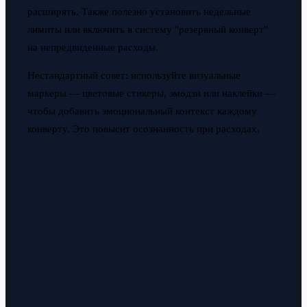
расширять. Также полезно установить недельные
лимиты или включить в систему "резервный конверт"
на непредвиденные расходы.
Нестандартный совет: используйте визуальные
маркеры — цветовые стикеры, эмодзи или наклейки —
чтобы добавить эмоциональный контекст каждому
конверту. Это повысит осознанность при расходах.