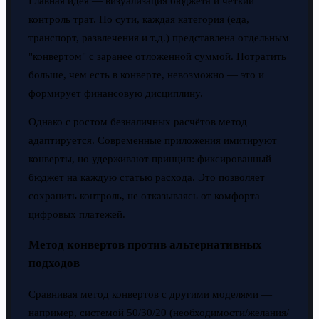
Главная идея — визуализация бюджета и чёткий
контроль трат. По сути, каждая категория (еда,
транспорт, развлечения и т.д.) представлена отдельным
"конвертом" с заранее отложенной суммой. Потратить
больше, чем есть в конверте, невозможно — это и
формирует финансовую дисциплину.
Однако с ростом безналичных расчётов метод
адаптируется. Современные приложения имитируют
конверты, но удерживают принцип: фиксированный
бюджет на каждую статью расхода. Это позволяет
сохранить контроль, не отказываясь от комфорта
цифровых платежей.
Метод конвертов против альтернативных
подходов
Сравнивая метод конвертов с другими моделями —
например, системой 50/30/20 (необходимости/желания/