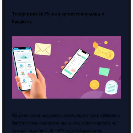
Тенденции 2025: как меняется подход к
бюджету
На фоне роста интереса к осознанному потреблению и
финансовому благополучию метод конвертов получил
«второе дыхание». В 2025 году наблюдаются