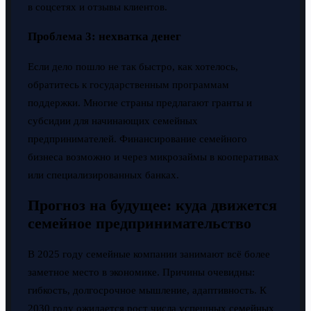
в соцсетях и отзывы клиентов.
Проблема 3: нехватка денег
Если дело пошло не так быстро, как хотелось,
обратитесь к государственным программам
поддержки. Многие страны предлагают гранты и
субсидии для начинающих семейных
предпринимателей. Финансирование семейного
бизнеса возможно и через микрозаймы в кооперативах
или специализированных банках.
Прогноз на будущее: куда движется
семейное предпринимательство
В 2025 году семейные компании занимают всё более
заметное место в экономике. Причины очевидны:
гибкость, долгосрочное мышление, адаптивность. К
2030 году ожидается рост числа успешных семейных