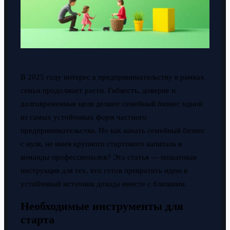
В 2025 году интерес к предпринимательству в рамках
семьи продолжает расти. Гибкость, доверие и
долговременные цели делают семейный бизнес одной
из самых устойчивых форм частного
предпринимательства. Но как начать семейный бизнес
с нуля, не имея крупного стартового капитала и
команды профессионалов? Эта статья — пошаговая
инструкция для тех, кто готов превратить идею в
устойчивый источник дохода вместе с близкими.
Необходимые инструменты для
старта