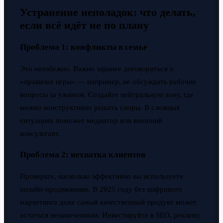
Устранение неполадок: что делать,
если всё идёт не по плану
Проблема 1: конфликты в семье
Это неизбежно. Важно заранее договориться о
«правилах игры» — например, не обсуждать рабочие
вопросы за ужином. Создайте нейтральную зону, где
можно конструктивно решать споры. В сложных
ситуациях поможет медиатор или внешний
консультант.
Проблема 2: нехватка клиентов
Проверьте, насколько эффективно вы используете
онлайн-продвижение. В 2025 году без цифрового
маркетинга даже самый качественный продукт может
остаться незамеченным. Инвестируйте в SEO, рекламу