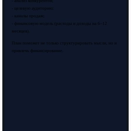
- анализ конкурентов;
- целевую аудиторию;
- каналы продаж;
- финансовую модель (расходы и доходы на 6–12
месяцев).
План поможет не только структурировать мысли, но и
привлечь финансирование.