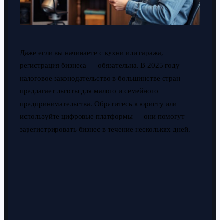
Даже если вы начинаете с кухни или гаража,
регистрация бизнеса — обязательна. В 2025 году
налоговое законодательство в большинстве стран
предлагает льготы для малого и семейного
предпринимательства. Обратитесь к юристу или
используйте цифровые платформы — они помогут
зарегистрировать бизнес в течение нескольких дней.