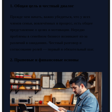
1. Общая цель и честный диалог
Прежде чем начать, важно убедиться, что у всех
членов семьи, вовлечённых в процесс, есть общее
представление о целях и мотивации. Нередко
проблемы в семейном бизнесе возникают из-за
различий в ожиданиях. Честный разговор и
согласование ролей — первый и обязательный шаг.
2. Правовые и финансовые основы