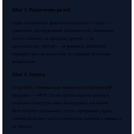
Шаг 3. Разделение ролей
Один из ключевых факторов успешного старта —
грамотное распределение обязанностей. Например,
кто-то отвечает за продажи, другой — за
производство, третий — за финансы. Избегайте
перекрёстных полномочий: это главный источник
конфликтов.
Шаг 4. Запуск
Стартуйте с минимально жизнеспособной версией
продукта — MVP. Так вы протестируете рынок и
получите обратную связь без крупных вложений.
Используйте социальные сети и сарафанное радио:
семейный бизнес часто строится на доверии к людям, а
не бренду.