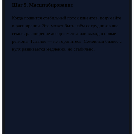
Шаг 5. Масштабирование
Когда появится стабильный поток клиентов, подумайте
о расширении. Это может быть наём сотрудников вне
семьи, расширение ассортимента или выход в новые
регионы. Главное — не торопитесь. Семейный бизнес с
нуля развивается медленно, но стабильно.