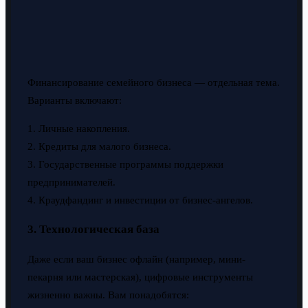
Финансирование семейного бизнеса — отдельная тема.
Варианты включают:
1. Личные накопления.
2. Кредиты для малого бизнеса.
3. Государственные программы поддержки
предпринимателей.
4. Краудфандинг и инвестиции от бизнес-ангелов.
3. Технологическая база
Даже если ваш бизнес офлайн (например, мини-
пекарня или мастерская), цифровые инструменты
жизненно важны. Вам понадобятся: