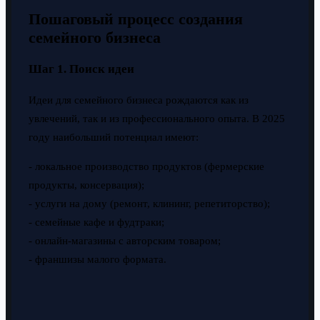
Пошаговый процесс создания
семейного бизнеса
Шаг 1. Поиск идеи
Идеи для семейного бизнеса рождаются как из
увлечений, так и из профессионального опыта. В 2025
году наибольший потенциал имеют:
- локальное производство продуктов (фермерские
продукты, консервация);
- услуги на дому (ремонт, клининг, репетиторство);
- семейные кафе и фудтраки;
- онлайн-магазины с авторским товаром;
- франшизы малого формата.