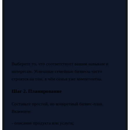
Выберите то, что соответствует вашим навыкам и
интересам. Успешные семейные бизнесы часто
строятся на том, в чём семья уже компетентна.
Шаг 2. Планирование
Составьте простой, но конкретный бизнес-план.
Включите:
- описание продукта или услуги;