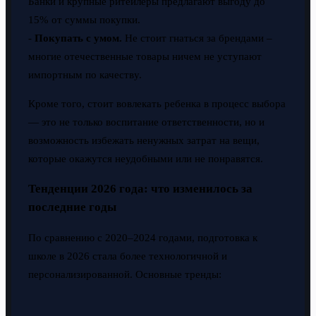
Банки и крупные ритейлеры предлагают выгоду до
15% от суммы покупки.
-
Покупать с умом.
Не стоит гнаться за брендами –
многие отечественные товары ничем не уступают
импортным по качеству.
Кроме того, стоит вовлекать ребенка в процесс выбора
— это не только воспитание ответственности, но и
возможность избежать ненужных затрат на вещи,
которые окажутся неудобными или не понравятся.
Тенденции 2026 года: что изменилось за
последние годы
По сравнению с 2020–2024 годами, подготовка к
школе в 2026 стала более технологичной и
персонализированной. Основные тренды: