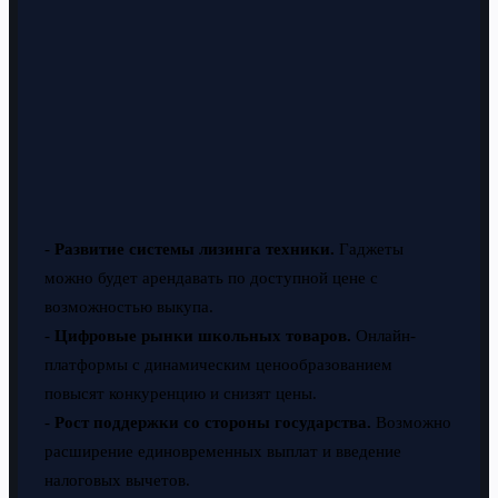
-
Развитие системы лизинга техники.
Гаджеты
можно будет арендавать по доступной цене с
возможностью выкупа.
-
Цифровые рынки школьных товаров.
Онлайн-
платформы с динамическим ценообразованием
повысят конкуренцию и снизят цены.
-
Рост поддержки со стороны государства.
Возможно
расширение единовременных выплат и введение
налоговых вычетов.