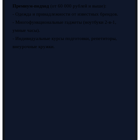
Премиум-подход
(от 60 000 рублей и выше):
- Одежда и принадлежности от известных брендов.
- Многофункциональные гаджеты (ноутбуки 2-в-1,
умные часы).
- Индивидуальные курсы подготовки, репетиторы,
внеурочные кружки.