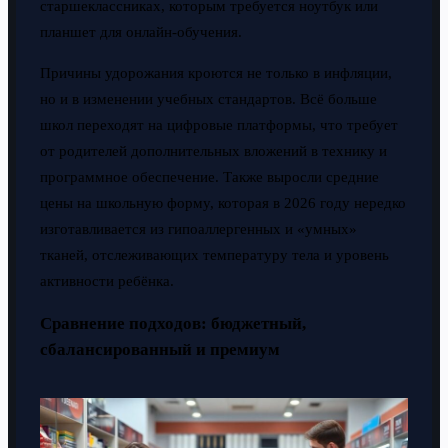
старшеклассниках, которым требуется ноутбук или
планшет для онлайн-обучения.
Причины удорожания кроются не только в инфляции,
но и в изменении учебных стандартов. Всё больше
школ переходят на цифровые платформы, что требует
от родителей дополнительных вложений в технику и
программное обеспечение. Также выросли средние
цены на школьную форму, которая в 2026 году нередко
изготавливается из гипоаллергенных и «умных»
тканей, отслеживающих температуру тела и уровень
активности ребёнка.
Сравнение подходов: бюджетный,
сбалансированный и премиум