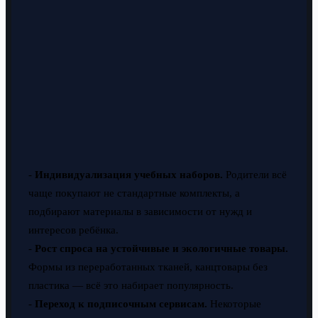
-
Индивидуализация учебных наборов.
Родители всё
чаще покупают не стандартные комплекты, а
подбирают материалы в зависимости от нужд и
интересов ребёнка.
-
Рост спроса на устойчивые и экологичные товары.
Формы из переработанных тканей, канцтовары без
пластика — всё это набирает популярность.
-
Переход к подписочным сервисам.
Некоторые