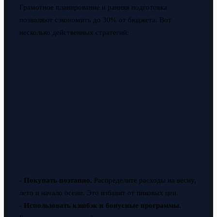
Грамотное планирование и ранняя подготовка
позволяют сэкономить до 30% от бюджета. Вот
несколько действенных стратегий:
-
Покупать поэтапно.
Распределите расходы на весну,
лето и начало осени. Это избавит от пиковых цен.
-
Использовать кэшбэк и бонусные программы.