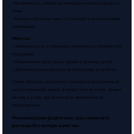
- Возможность гибкой организации учебного процесса
дома.
- Быстрая обратная связь от учителей и автоматизация
оценивания.
Минусы:
- Зависимость от стабильного интернета и технической
поддержки.
- Повышенная нагрузка на зрение и психику детей.
- Дополнительные расходы на обновление устройств.
Таким образом, технологии становятся неотъемлемой
частью школьной жизни, и вопрос уже не в том, нужны
ли они, а в том, как грамотно и экономично их
интегрировать.
Рекомендации родителям: как сократить
расходы без потери качества