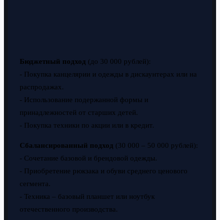
Бюджетный подход
(до 30 000 рублей):
- Покупка канцелярии и одежды в дискаунтерах или на
распродажах.
- Использование подержанной формы и
принадлежностей от старших детей.
- Покупка техники по акции или в кредит.
Сбалансированный подход
(30 000 – 50 000 рублей):
- Сочетание базовой и брендовой одежды.
- Приобретение рюкзака и обуви среднего ценового
сегмента.
- Техника – базовый планшет или ноутбук
отечественного производства.