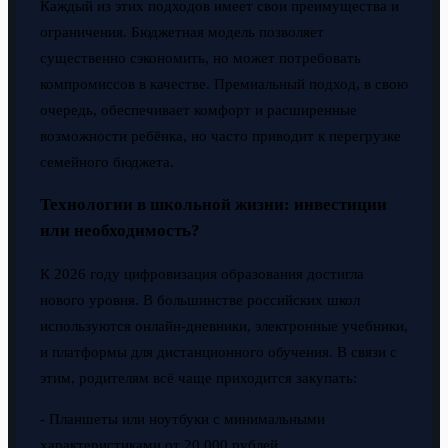
Каждый из этих подходов имеет свои преимущества и
ограничения. Бюджетная модель позволяет
существенно сэкономить, но может потребовать
компромиссов в качестве. Премиальный подход, в свою
очередь, обеспечивает комфорт и расширенные
возможности ребёнка, но часто приводит к перегрузке
семейного бюджета.
Технологии в школьной жизни: инвестиции
или необходимость?
К 2026 году цифровизация образования достигла
нового уровня. В большинстве российских школ
используются онлайн-дневники, электронные учебники,
и платформы для дистанционного обучения. В связи с
этим, родителям всё чаще приходится закупать:
- Планшеты или ноутбуки с минимальными
характеристиками от 20 000 рублей.