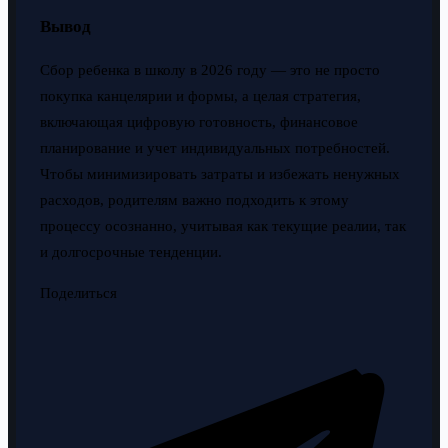
Вывод
Сбор ребенка в школу в 2026 году — это не просто
покупка канцелярии и формы, а целая стратегия,
включающая цифровую готовность, финансовое
планирование и учет индивидуальных потребностей.
Чтобы минимизировать затраты и избежать ненужных
расходов, родителям важно подходить к этому
процессу осознанно, учитывая как текущие реалии, так
и долгосрочные тенденции.
Поделиться