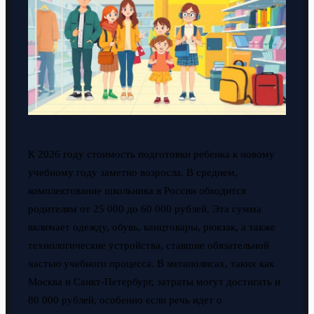
К 2026 году стоимость подготовки ребенка к новому
учебному году заметно возросла. В среднем,
комплектование школьника в России обходится
родителям от 25 000 до 60 000 рублей. Эта сумма
включает одежду, обувь, канцтовары, рюкзак, а также
технологические устройства, ставшие обязательной
частью учебного процесса. В мегаполисах, таких как
Москва и Санкт-Петербург, затраты могут достигать и
80 000 рублей, особенно если речь идет о