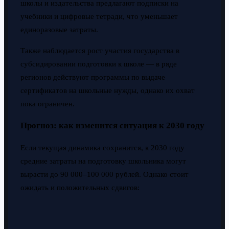
школы и издательства предлагают подписки на
учебники и цифровые тетради, что уменьшает
единоразовые затраты.
Также наблюдается рост участия государства в
субсидировании подготовки к школе — в ряде
регионов действуют программы по выдаче
сертификатов на школьные нужды, однако их охват
пока ограничен.
Прогноз: как изменится ситуация к 2030 году
Если текущая динамика сохранится, к 2030 году
средние затраты на подготовку школьника могут
вырасти до 90 000–100 000 рублей. Однако стоит
ожидать и положительных сдвигов: