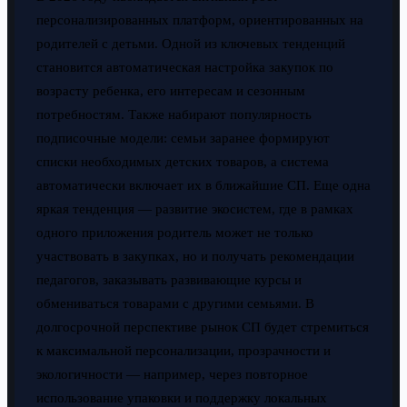
персонализированных платформ, ориентированных на
родителей с детьми. Одной из ключевых тенденций
становится автоматическая настройка закупок по
возрасту ребенка, его интересам и сезонным
потребностям. Также набирают популярность
подписочные модели: семьи заранее формируют
списки необходимых детских товаров, а система
автоматически включает их в ближайшие СП. Еще одна
яркая тенденция — развитие экосистем, где в рамках
одного приложения родитель может не только
участвовать в закупках, но и получать рекомендации
педагогов, заказывать развивающие курсы и
обмениваться товарами с другими семьями. В
долгосрочной перспективе рынок СП будет стремиться
к максимальной персонализации, прозрачности и
экологичности — например, через повторное
использование упаковки и поддержку локальных