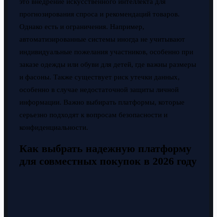
это внедрение искусственного интеллекта для
прогнозирования спроса и рекомендаций товаров.
Однако есть и ограничения. Например,
автоматизированные системы иногда не учитывают
индивидуальные пожелания участников, особенно при
заказе одежды или обуви для детей, где важны размеры
и фасоны. Также существует риск утечки данных,
особенно в случае недостаточной защиты личной
информации. Важно выбирать платформы, которые
серьезно подходят к вопросам безопасности и
конфиденциальности.
Как выбрать надежную платформу
для совместных покупок в 2026 году