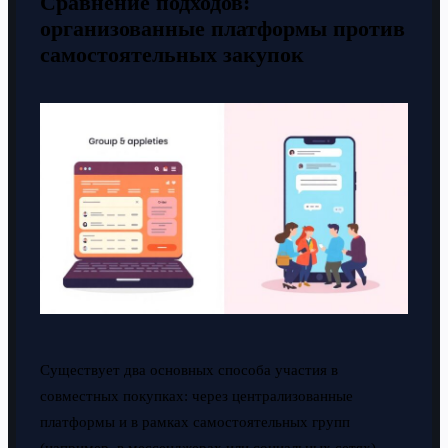
Сравнение подходов:
организованные платформы против
самостоятельных закупок
Существует два основных способа участия в
совместных покупках: через централизованные
платформы и в рамках самостоятельных групп
(например, в мессенджерах или социальных сетях).