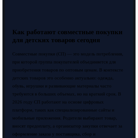
Как работают совместные покупки
для детских товаров сегодня
Совместные покупки (СП) — это модель потребления,
при которой группа покупателей объединяется для
приобретения товаров по оптовым ценам. В контексте
детских товаров это особенно актуально: одежда,
обувь, игрушки и развивающие материалы часто
требуются в больших объемах, но на краткий срок. В
2026 году СП работают на основе цифровых
платформ, таких как специализированные сайты и
мобильные приложения. Родители выбирают товар,
вносят предоплату, а организатор закупки отвечает за
оформление заказа у поставщика, сбор и