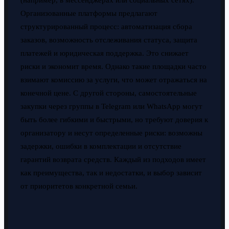
Организованные платформы предлагают
структурированный процесс: автоматизация сбора
заказов, возможность отслеживания статуса, защита
платежей и юридическая поддержка. Это снижает
риски и экономит время. Однако такие площадки часто
взимают комиссию за услуги, что может отражаться на
конечной цене. С другой стороны, самостоятельные
закупки через группы в Telegram или WhatsApp могут
быть более гибкими и быстрыми, но требуют доверия к
организатору и несут определенные риски: возможны
задержки, ошибки в комплектации и отсутствие
гарантий возврата средств. Каждый из подходов имеет
как преимущества, так и недостатки, и выбор зависит
от приоритетов конкретной семьи.