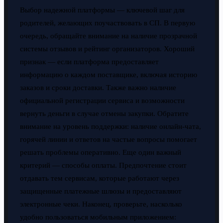
Выбор надежной платформы — ключевой шаг для
родителей, желающих поучаствовать в СП. В первую
очередь, обращайте внимание на наличие прозрачной
системы отзывов и рейтинг организаторов. Хороший
признак — если платформа предоставляет
информацию о каждом поставщике, включая историю
заказов и сроки доставки. Также важно наличие
официальной регистрации сервиса и возможности
вернуть деньги в случае отмены закупки. Обратите
внимание на уровень поддержки: наличие онлайн-чата,
горячей линии и ответов на частые вопросы помогает
решать проблемы оперативно. Еще один важный
критерий — способы оплаты. Предпочтение стоит
отдавать тем сервисам, которые работают через
защищенные платежные шлюзы и предоставляют
электронные чеки. Наконец, проверьте, насколько
удобно пользоваться мобильным приложением: