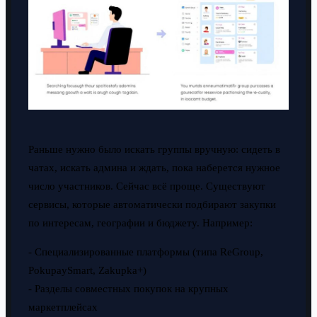
Раньше нужно было искать группы вручную: сидеть в
чатах, искать админа и ждать, пока наберется нужное
число участников. Сейчас всё проще. Существуют
сервисы, которые автоматически подбирают закупки
по интересам, географии и бюджету. Например:
- Специализированные платформы (типа ReGroup,
PokupaySmart, Zakupka+)
- Разделы совместных покупок на крупных
маркетплейсах