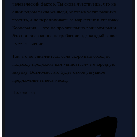
человеческий фактор. Ты снова чувствуешь, что не
один: рядом такие же люди, которые хотят разумно
тратить, а не переплачивать за маркетинг и упаковку.
Кооперация — это не про экономию ради экономии.
Это про осознанное потребление, где каждый голос
имеет значение.
Так что не удивляйтесь, если скоро ваш сосед по
подъезду предложит вам «вписаться» в очередную
закупку. Возможно, это будет самое разумное
предложение за весь месяц.
Поделиться