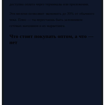
доступна оплата через терминалы или приложения.
Эти мелочи позволяют экономить до 30% от обычного
чека. Плюс — ты перестаешь быть заложником
сетевых магазинов и их маркетинга.
Что стоит покупать оптом, а что —
нет