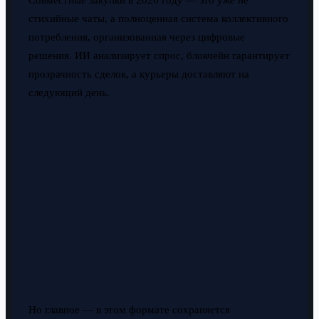
Совместные закупки в 2026 году — это уже не
стихийные чаты, а полноценная система коллективного
потребления, организованная через цифровые
решения. ИИ анализирует спрос, блокчейн гарантирует
прозрачность сделок, а курьеры доставляют на
следующий день.
Но главное — в этом формате сохраняется