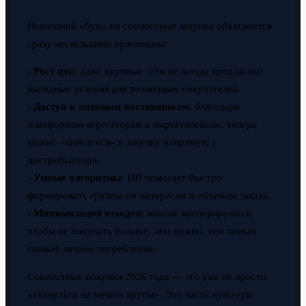
Нынешний «бум» на совместные закупки объясняется
сразу несколькими причинами:
-
Рост цен
: даже крупные сети не всегда предлагают
выгодные условия для розничных покупателей.
-
Доступ к оптовым поставщикам
: благодаря
платформам-агрегаторам и маркетплейсам, теперь
можно «вписаться» в закупку напрямую у
дистрибьютора.
-
Умные алгоритмы
: ИИ помогает быстро
формировать группы по интересам и объемам заказа.
-
Минимизация отходов
: многие кооперируются,
чтобы не покупать больше, чем нужно, тем самым
снижая личное потребление.
Совместные покупки 2026 года — это уже не просто
«скинуться на мешок крупы». Это часть культуры