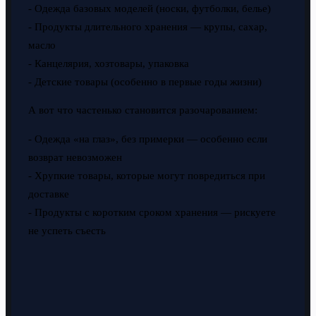
- Одежда базовых моделей (носки, футболки, белье)
- Продукты длительного хранения — крупы, сахар,
масло
- Канцелярия, хозтовары, упаковка
- Детские товары (особенно в первые годы жизни)
А вот что частенько становится разочарованием:
- Одежда «на глаз», без примерки — особенно если
возврат невозможен
- Хрупкие товары, которые могут повредиться при
доставке
- Продукты с коротким сроком хранения — рискуете
не успеть съесть