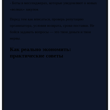
- Боты в мессенджерах, которые уведомляют о новых
«волнах» закупок
Перед тем как вписаться, проверь репутацию
организатора, условия возврата, сроки поставки. Не
бойся задавать вопросы — это твои деньги и твои
нервы.
Как реально экономить:
практические советы