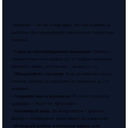
Экономия — это не только цена. Это еще и время, и
удобство. Вот как выжимать максимум из совместных
покупок:
-
Следи за повторяющимися закупками
. Обычно у
организаторов есть график: раз в 2 недели закупка на
бытовую химию, раз в месяц — на мясо и т.д.
-
Объединяйся с соседями
. Если доставка по городу
платная, логично распределить её стоимость на 2-3
человека.
-
Сохраняй чеки и переписки
. В случае спора или
задержки — будет что предъявить.
-
Анализируй цены
. Не всегда оптом = дешевле.
Иногда в гипермаркете акция может быть выгоднее.
-
Используй кешбэк и бонусные карты
, если