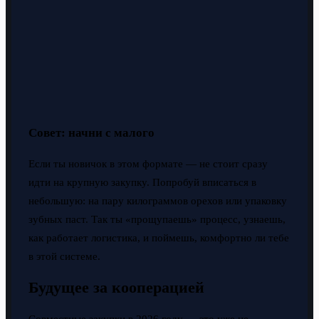
Совет: начни с малого
Если ты новичок в этом формате — не стоит сразу
идти на крупную закупку. Попробуй вписаться в
небольшую: на пару килограммов орехов или упаковку
зубных паст. Так ты «прощупаешь» процесс, узнаешь,
как работает логистика, и поймешь, комфортно ли тебе
в этой системе.
Будущее за кооперацией