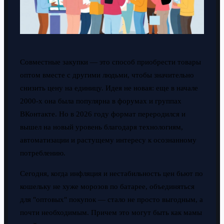
Совместные закупки — это способ приобрести товары
оптом вместе с другими людьми, чтобы значительно
снизить цену на единицу. Идея не новая: еще в начале
2000-х она была популярна в форумах и группах
ВКонтакте. Но в 2026 году формат переродился и
вышел на новый уровень благодаря технологиям,
автоматизации и растущему интересу к осознанному
потреблению.
Сегодня, когда инфляция и нестабильность цен бьют по
кошельку не хуже морозов по батарее, объединяться
для "оптовых" покупок — стало не просто выгодным, а
почти необходимым. Причем это могут быть как мамы