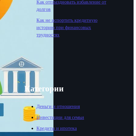
Как отпраздновать избавление от
долгов
Как не испортить кредитную
историю при финансовых
трудностях
Категории
Деньги и отношения
Инвестиции для семьи
Кредиты и ипотека