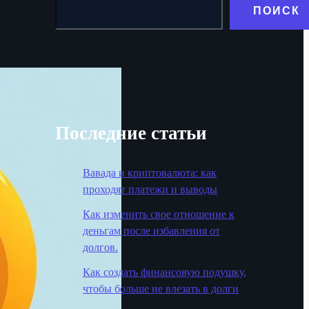
ПОИСК
Последние статьи
Вавада и криптовалюта: как
проходят платежи и выводы
Как изменить свое отношение к
деньгам после избавления от
долгов.
Как создать финансовую подушку,
чтобы больше не влезать в долги