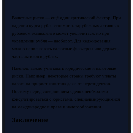
Валютные риски — ещё один критический фактор. При
падении курса рубля стоимость зарубежных активов в
рублёвом эквиваленте может увеличиться, но при
укреплении рубля — наоборот. Для хеджирования
можно использовать валютные фьючерсы или держать
часть активов в рублях.
Наконец, важно учитывать юридические и налоговые
риски. Например, некоторые страны требуют уплаты
налога на прирост капитала даже от нерезидентов.
Поэтому перед совершением сделок необходимо
консультироваться с юристами, специализирующимися
на международном праве и налогообложении.
Заключение