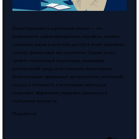
Инвестирование в зарубежные рынки — это
возможность диверсифицировать портфель, снизить
страновые риски и получить доступ к более широкому
спектру финансовых инструментов. Однако успех
требует технической подготовки, понимания
регуляторной среды и постоянного мониторинга.
Использование правильных инструментов, поэтапный
подход и готовность к устранению неполадок
позволяют эффективно управлять капиталом в
глобальном контексте.
Поделиться