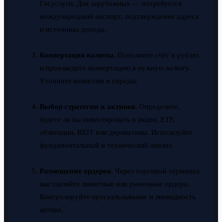
Госуслуги. Для зарубежных — потребуется
международный паспорт, подтверждение адреса
и источника дохода.
Конвертация валюты.
Пополните счёт в рублях
и произведите конвертацию в нужную валюту.
Уточните комиссии и спреды.
Выбор стратегии и активов.
Определите,
будете ли вы инвестировать в акции, ETF,
облигации, REIT или деривативы. Используйте
фундаментальный и технический анализ.
Размещение ордеров.
Через торговый терминал
выставляйте лимитные или рыночные ордера.
Контролируйте проскальзывание и ликвидность
актива.