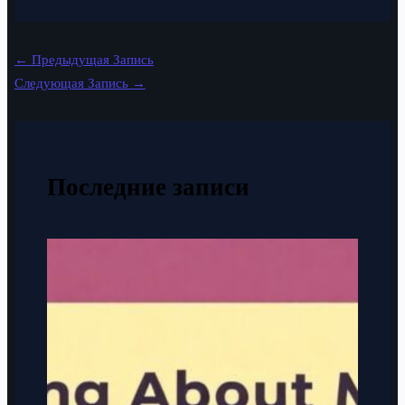
←
Предыдущая Запись
Следующая Запись
→
Последние записи