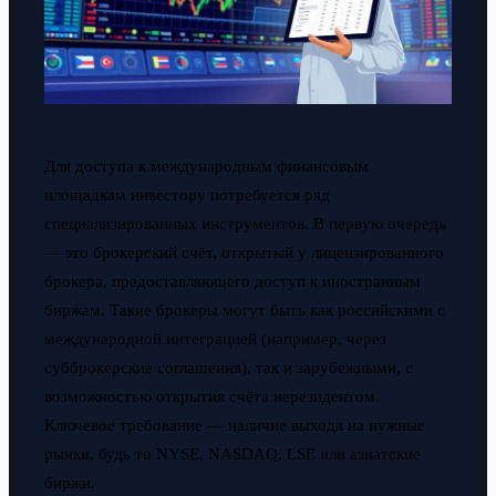
Для доступа к международным финансовым
площадкам инвестору потребуется ряд
специализированных инструментов. В первую очередь
— это брокерский счёт, открытый у лицензированного
брокера, предоставляющего доступ к иностранным
биржам. Такие брокеры могут быть как российскими с
международной интеграцией (например, через
субброкерские соглашения), так и зарубежными, с
возможностью открытия счёта нерезидентом.
Ключевое требование — наличие выхода на нужные
рынки, будь то NYSE, NASDAQ, LSE или азиатские
биржи.