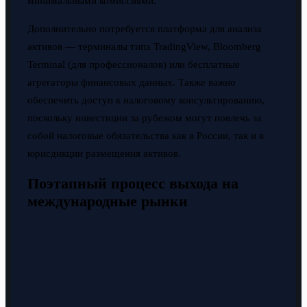
минимальными комиссиями.
Дополнительно потребуется платформа для анализа
активов — терминалы типа TradingView, Bloomberg
Terminal (для профессионалов) или бесплатные
агрегаторы финансовых данных. Также важно
обеспечить доступ к налоговому консультированию,
поскольку инвестиции за рубежом могут повлечь за
собой налоговые обязательства как в России, так и в
юрисдикции размещения активов.
Поэтапный процесс выхода на
международные рынки