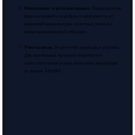
Мониторинг и ребалансировка.
Периодически
пересматривайте портфель в зависимости от
рыночной конъюнктуры, валютных рисков и
макроэкономической ситуации.
Учет налогов.
Ведите учёт прибыли и убытков.
Для зарубежных брокеров потребуется
самостоятельная подача налоговой декларации
по форме 3-НДФЛ.