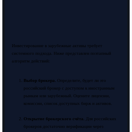
Инвестирование в зарубежные активы требует
системного подхода. Ниже представлен поэтапный
алгоритм действий:
Выбор брокера.
Определите, будет ли это
российский брокер с доступом к иностранным
рынкам или зарубежный. Оцените лицензии,
комиссии, список доступных бирж и активов.
Открытие брокерского счёта.
Для российских
брокеров достаточно верификации через