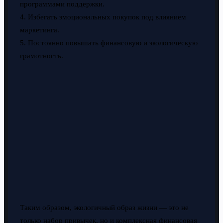
программами поддержки.
4. Избегать эмоциональных покупок под влиянием
маркетинга.
5. Постоянно повышать финансовую и экологическую
грамотность.
Таким образом, экологичный образ жизни — это не
только набор привычек, но и комплексная финансовая