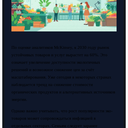
По оценке аналитиков McKinsey, к 2030 году рынок
устойчивых товаров и услуг вырастет на 60%. Это
означает увеличение доступности экологичных
решений и возможное снижение цен за счёт
масштабирования. Уже сегодня в некоторых странах
наблюдается тренд на снижение стоимости
органических продуктов и альтернативных источников
энергии.
Однако важно учитывать, что рост популярности эко-
товаров может сопровождаться инфляцией в
отдельных секторах. Семьям следует заранее