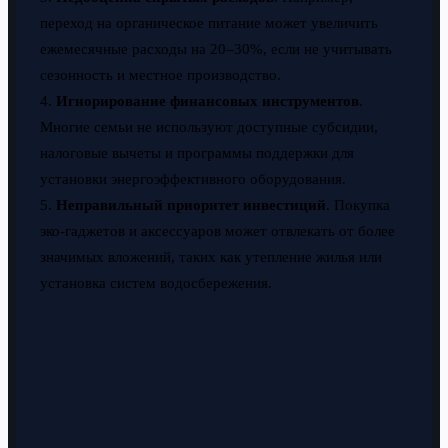
переход на органическое питание может увеличить
ежемесячные расходы на 20–30%, если не учитывать
сезонность и местное производство.
4.
Игнорирование финансовых инструментов
.
Многие семьи не используют доступные субсидии,
налоговые вычеты и программы поддержки для
установки энергоэффективного оборудования.
5.
Неправильный приоритет инвестиций
. Покупка
эко-гаджетов и аксессуаров может отвлекать от более
значимых вложений, таких как утепление жилья или
установка систем водосбережения.