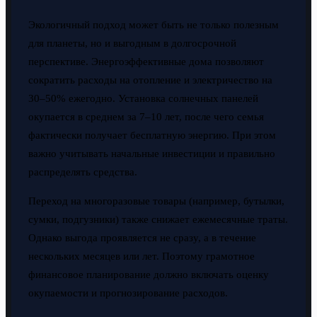
Экологичный подход может быть не только полезным
для планеты, но и выгодным в долгосрочной
перспективе. Энергоэффективные дома позволяют
сократить расходы на отопление и электричество на
30–50% ежегодно. Установка солнечных панелей
окупается в среднем за 7–10 лет, после чего семья
фактически получает бесплатную энергию. При этом
важно учитывать начальные инвестиции и правильно
распределять средства.
Переход на многоразовые товары (например, бутылки,
сумки, подгузники) также снижает ежемесячные траты.
Однако выгода проявляется не сразу, а в течение
нескольких месяцев или лет. Поэтому грамотное
финансовое планирование должно включать оценку
окупаемости и прогнозирование расходов.