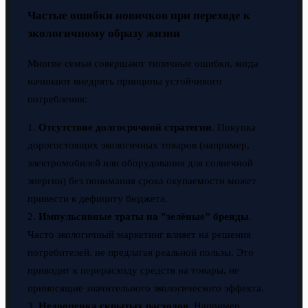
Частые ошибки новичков при переходе к
экологичному образу жизни
Многие семьи совершают типичные ошибки, когда
начинают внедрять принципы устойчивого
потребления:
1.
Отсутствие долгосрочной стратегии
. Покупка
дорогостоящих экологичных товаров (например,
электромобилей или оборудования для солнечной
энергии) без понимания срока окупаемости может
привести к дефициту бюджета.
2.
Импульсивные траты на "зелёные" бренды
.
Часто экологичный маркетинг влияет на решения
потребителей, не предлагая реальной пользы. Это
приводит к перерасходу средств на товары, не
приносящие значительного экологического эффекта.
3.
Недооценка скрытых расходов
. Например,