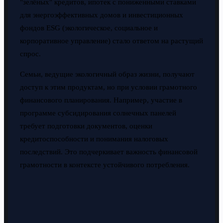
"зелёных" кредитов, ипотек с пониженными ставками
для энергоэффективных домов и инвестиционных
фондов ESG (экологическое, социальное и
корпоративное управление) стало ответом на растущий
спрос.
Семьи, ведущие экологичный образ жизни, получают
доступ к этим продуктам, но при условии грамотного
финансового планирования. Например, участие в
программе субсидирования солнечных панелей
требует подготовки документов, оценки
кредитоспособности и понимания налоговых
последствий. Это подчеркивает важность финансовой
грамотности в контексте устойчивого потребления.