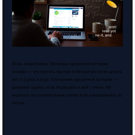
Итак, подытожим. Проверка кредитной истории
онлайн — это просто, быстро и бесплатно (если делать
это 1-2 раза в год). Улучшение кредитной истории —
реальная задача, если подходить к ней с умом. Не
ведитесь на сомнительные схемы и не откладывайте на
потом.