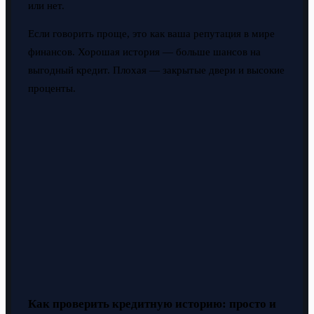
или нет.
Если говорить проще, это как ваша репутация в мире
финансов. Хорошая история — больше шансов на
выгодный кредит. Плохая — закрытые двери и высокие
проценты.
Как проверить кредитную историю: просто и