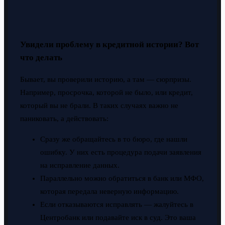
Увидели проблему в кредитной истории? Вот
что делать
Бывает, вы проверили историю, а там — сюрпризы.
Например, просрочка, которой не было, или кредит,
который вы не брали. В таких случаях важно не
паниковать, а действовать:
Сразу же обращайтесь в то бюро, где нашли
ошибку. У них есть процедура подачи заявления
на исправление данных.
Параллельно можно обратиться в банк или МФО,
которая передала неверную информацию.
Если отказываются исправлять — жалуйтесь в
Центробанк или подавайте иск в суд. Это ваша