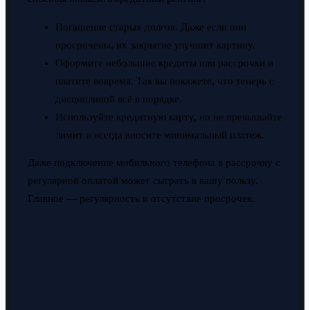
Погашение старых долгов. Даже если они
просрочены, их закрытие улучшит картину.
Оформите небольшие кредиты или рассрочки и
платите вовремя. Так вы покажете, что теперь с
дисциплиной всё в порядке.
Используйте кредитную карту, но не превышайте
лимит и всегда вносите минимальный платеж.
Даже подключение мобильного телефона в рассрочку с
регулярной оплатой может сыграть в вашу пользу.
Главное — регулярность и отсутствие просрочек.