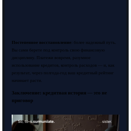
Постепенное восстановление
: более надежный путь.
Вы сами берете под контроль свою финансовую
дисциплину. Платежи вовремя, разумное
использование кредитов, контроль расходов — и, как
результат, через полгода-год ваш кредитный рейтинг
начинает расти.
Заключение: кредитная история — это не
приговор