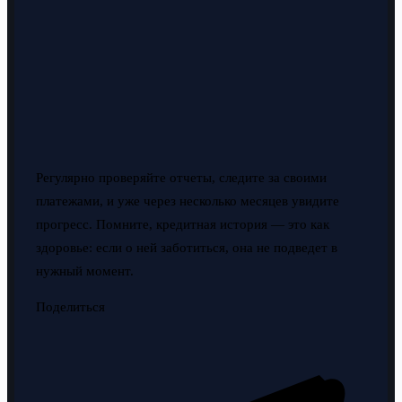
Регулярно проверяйте отчеты, следите за своими
платежами, и уже через несколько месяцев увидите
прогресс. Помните, кредитная история — это как
здоровье: если о ней заботиться, она не подведет в
нужный момент.
Поделиться