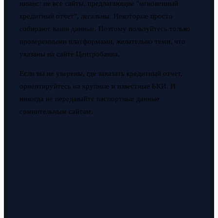
нюанс: не все сайты, предлагающие "мгновенный
кредитный отчет", легальны. Некоторые просто
собирают ваши данные. Поэтому пользуйтесь только
проверенными платформами, желательно теми, что
указаны на сайте Центробанка.
Если вы не уверены, где заказать кредитный отчет,
ориентируйтесь на крупные и известные БКИ. И
никогда не передавайте паспортные данные
сомнительным сайтам.