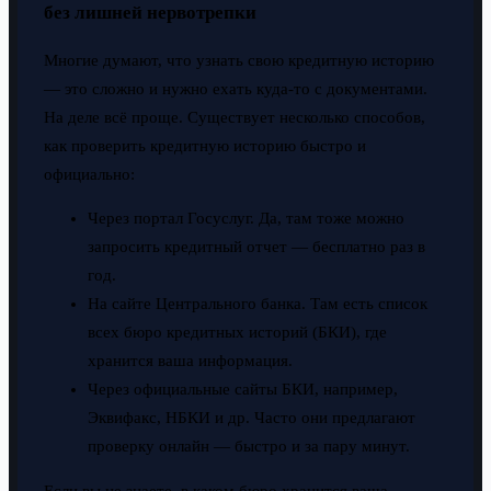
без лишней нервотрепки
Многие думают, что узнать свою кредитную историю
— это сложно и нужно ехать куда-то с документами.
На деле всё проще. Существует несколько способов,
как проверить кредитную историю быстро и
официально:
Через портал Госуслуг. Да, там тоже можно
запросить кредитный отчет — бесплатно раз в
год.
На сайте Центрального банка. Там есть список
всех бюро кредитных историй (БКИ), где
хранится ваша информация.
Через официальные сайты БКИ, например,
Эквифакс, НБКИ и др. Часто они предлагают
проверку онлайн — быстро и за пару минут.
Если вы не знаете, в каком бюро хранится ваша