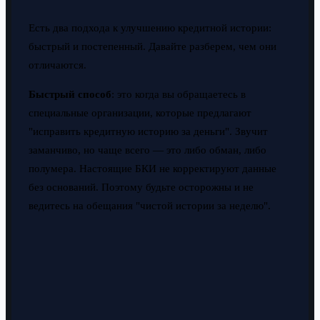
Есть два подхода к улучшению кредитной истории:
быстрый и постепенный. Давайте разберем, чем они
отличаются.
Быстрый способ
: это когда вы обращаетесь в
специальные организации, которые предлагают
"исправить кредитную историю за деньги". Звучит
заманчиво, но чаще всего — это либо обман, либо
полумера. Настоящие БКИ не корректируют данные
без оснований. Поэтому будьте осторожны и не
ведитесь на обещания "чистой истории за неделю".