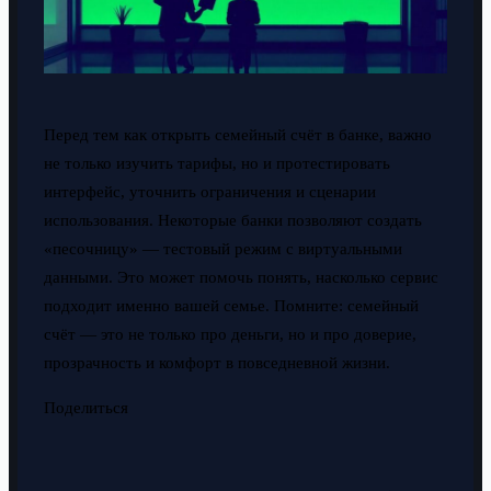
Перед тем как открыть семейный счёт в банке, важно
не только изучить тарифы, но и протестировать
интерфейс, уточнить ограничения и сценарии
использования. Некоторые банки позволяют создать
«песочницу» — тестовый режим с виртуальными
данными. Это может помочь понять, насколько сервис
подходит именно вашей семье. Помните: семейный
счёт — это не только про деньги, но и про доверие,
прозрачность и комфорт в повседневной жизни.
Поделиться