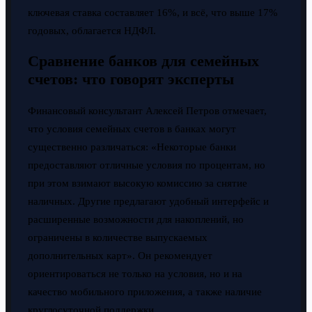
ключевая ставка составляет 16%, и всё, что выше 17%
годовых, облагается НДФЛ.
Сравнение банков для семейных
счетов: что говорят эксперты
Финансовый консультант Алексей Петров отмечает,
что условия семейных счетов в банках могут
существенно различаться: «Некоторые банки
предоставляют отличные условия по процентам, но
при этом взимают высокую комиссию за снятие
наличных. Другие предлагают удобный интерфейс и
расширенные возможности для накоплений, но
ограничены в количестве выпускаемых
дополнительных карт». Он рекомендует
ориентироваться не только на условия, но и на
качество мобильного приложения, а также наличие
круглосуточной поддержки.