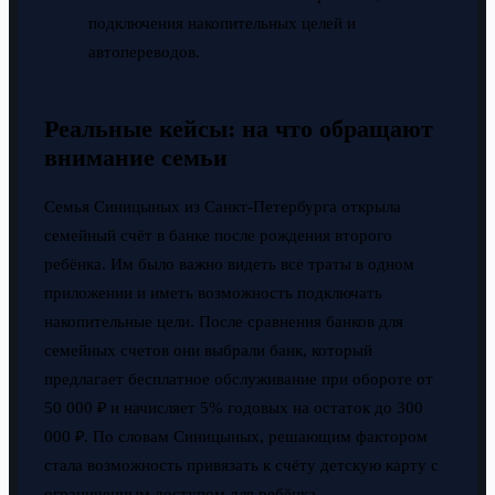
подключения накопительных целей и
автопереводов.
Реальные кейсы: на что обращают
внимание семьи
Семья Синицыных из Санкт-Петербурга открыла
семейный счёт в банке после рождения второго
ребёнка. Им было важно видеть все траты в одном
приложении и иметь возможность подключать
накопительные цели. После сравнения банков для
семейных счетов они выбрали банк, который
предлагает бесплатное обслуживание при обороте от
50 000 ₽ и начисляет 5% годовых на остаток до 300
000 ₽. По словам Синицыных, решающим фактором
стала возможность привязать к счёту детскую карту с
ограниченным доступом для ребёнка.