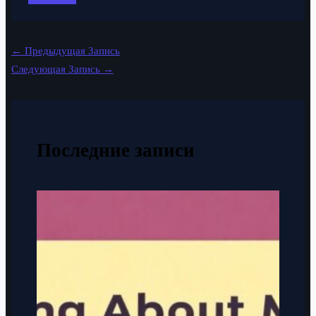
←
Предыдущая Запись
Следующая Запись
→
Последние записи