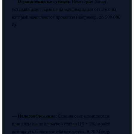
—
Ограничения по суммам:
Некоторые банки
устанавливают лимиты на максимальный остаток, на
который начисляются проценты (например, до 500 000
₽).
—
Налогообложение:
Если на счёт начисляются
проценты выше ключевой ставки ЦБ + 1%, может
возникнуть налоговое обязательство. В 2024 году