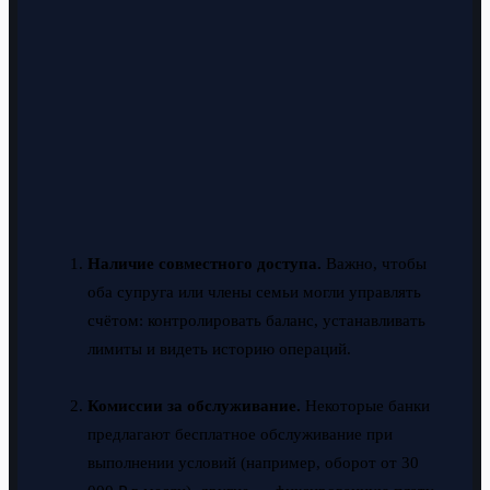
Наличие совместного доступа.
Важно, чтобы
оба супруга или члены семьи могли управлять
счётом: контролировать баланс, устанавливать
лимиты и видеть историю операций.
Комиссии за обслуживание.
Некоторые банки
предлагают бесплатное обслуживание при
выполнении условий (например, оборот от 30