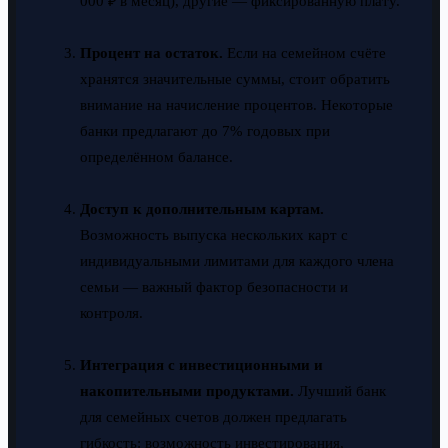
000 ₽ в месяц), другие — фиксированную плату.
Процент на остаток.
Если на семейном счёте
хранятся значительные суммы, стоит обратить
внимание на начисление процентов. Некоторые
банки предлагают до 7% годовых при
определённом балансе.
Доступ к дополнительным картам.
Возможность выпуска нескольких карт с
индивидуальными лимитами для каждого члена
семьи — важный фактор безопасности и
контроля.
Интеграция с инвестиционными и
накопительными продуктами.
Лучший банк
для семейных счетов должен предлагать
гибкость: возможность инвестирования,