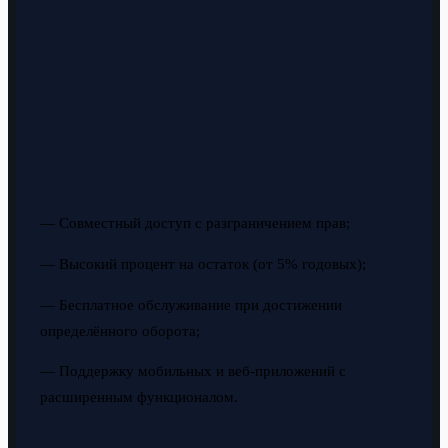
— Совместный доступ с разграничением прав;
— Высокий процент на остаток (от 5% годовых);
— Бесплатное обслуживание при достижении
определённого оборота;
— Поддержку мобильных и веб-приложений с
расширенным функционалом.