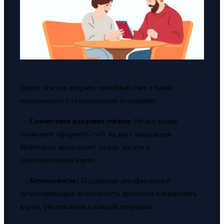
Перед тем как открыть семейный счёт в банке,
ознакомьтесь с техническими условиями:
—
Совместное владение счётом:
Не все банки
позволяют оформить счёт на двух владельцев.
Некоторые предлагают только доступ к
дополнительной карте.
—
Безопасность:
Поддержка двухфакторной
аутентификации, возможность временно блокировать
карты, уведомления о каждой операции.