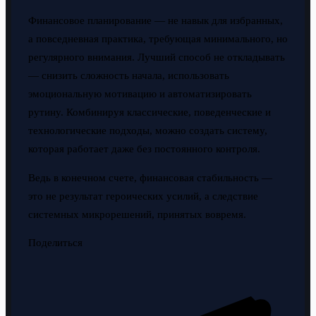
Финансовое планирование — не навык для избранных,
а повседневная практика, требующая минимального, но
регулярного внимания. Лучший способ не откладывать
— снизить сложность начала, использовать
эмоциональную мотивацию и автоматизировать
рутину. Комбинируя классические, поведенческие и
технологические подходы, можно создать систему,
которая работает даже без постоянного контроля.
Ведь в конечном счете, финансовая стабильность —
это не результат героических усилий, а следствие
системных микрорешений, принятых вовремя.
Поделиться