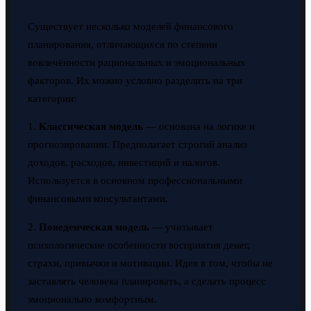
Существует несколько моделей финансового
планирования, отличающихся по степени
вовлечённости рациональных и эмоциональных
факторов. Их можно условно разделить на три
категории:
1.
Классическая модель
— основана на логике и
прогнозировании. Предполагает строгий анализ
доходов, расходов, инвестиций и налогов.
Используется в основном профессиональными
финансовыми консультантами.
2.
Поведенческая модель
— учитывает
психологические особенности восприятия денег,
страхи, привычки и мотивации. Идея в том, чтобы не
заставлять человека планировать, а сделать процесс
эмоционально комфортным.