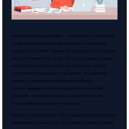
Финансовое планирование — это процесс постановки
целей, оценки текущего финансового состояния и
создания стратегии управления доходами и расходами
для достижения этих целей. Несмотря на кажущуюся
очевидность важности этой деятельности, многие
постоянно откладывают её на потом. Это явление
связано с типичной когнитивной ошибкой —
прокрастинацией, или откладыванием принятия
решений, требующих усилий в настоящем ради
неопределённой выгоды в будущем.
Почему это происходит? Исследования поведенческой
экономики указывают на следующее: человек склонен