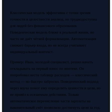
Классическая модель эффективна с точки зрения
точности и целостности анализа, но труднодоступна
для людей без финансового образования.
Поведенческая модель ближе к реальной жизни, но
часто не даёт чёткой формализации. Автоматизация
снижает барьер входа, но не всегда учитывает
индивидуальный контекст.
Пример: Иван, молодой специалист, решил начать
откладывать на первый взнос по ипотеке. Он
попробовал вести таблицу расходов — классический
метод — но быстро забросил. Поведенческий подход
через коуча помог ему определить ценности и цели, но
не привёл к осязаемым действиям. Только
автоматическое перечисление части зарплаты на
накопительный счёт позволило достигнуть цели за год.