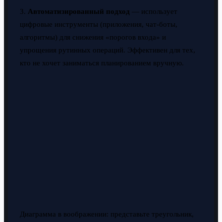
3.
Автоматизированный подход
— использует
цифровые инструменты (приложения, чат-боты,
алгоритмы) для снижения «порогов входа» и
упрощения рутинных операций. Эффективен для тех,
кто не хочет заниматься планированием вручную.
Диаграмма в воображении: представьте треугольник,