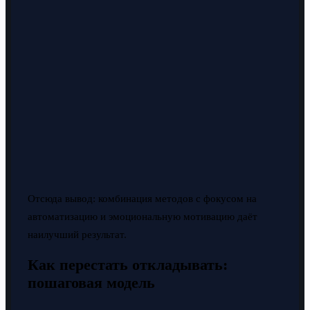
Отсюда вывод: комбинация методов с фокусом на
автоматизацию и эмоциональную мотивацию даёт
наилучший результат.
Как перестать откладывать:
пошаговая модель