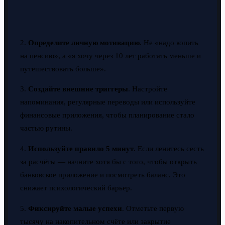
2.
Определите личную мотивацию
. Не «надо копить
на пенсию», а «я хочу через 10 лет работать меньше и
путешествовать больше».
3.
Создайте внешние триггеры
. Настройте
напоминания, регулярные переводы или используйте
финансовые приложения, чтобы планирование стало
частью рутины.
4.
Используйте правило 5 минут
. Если ленитесь сесть
за расчёты — начните хотя бы с того, чтобы открыть
банковское приложение и посмотреть баланс. Это
снижает психологический барьер.
5.
Фиксируйте малые успехи
. Отметьте первую
тысячу на накопительном счёте или закрытие