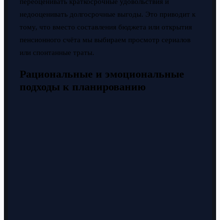
переоценивать краткосрочные удовольствия и
недооценивать долгосрочные выгоды. Это приводит к
тому, что вместо составления бюджета или открытия
пенсионного счёта мы выбираем просмотр сериалов
или спонтанные траты.
Рациональные и эмоциональные
подходы к планированию