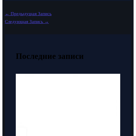
←
Предыдущая Запись
Следующая Запись
→
Последние записи