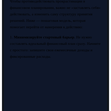
Чтобы противодействовать прокрастинации в
финансовом планировании, важно не «заставлять себя»
действовать, а изменить саму структуру принятия
решений. Ниже — пошаговая модель, которая
помогает перейти от намерения к действию:
1.
Минимизируйте стартовый барьер
. Не нужно
составлять идеальный финансовый план сразу. Начните
с простого: запишите свои ежемесячные доходы и
фиксированные расходы.