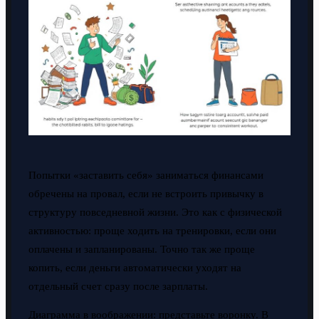
Попытки «заставить себя» заниматься финансами
обречены на провал, если не встроить привычку в
структуру повседневной жизни. Это как с физической
активностью: проще ходить на тренировки, если они
оплачены и запланированы. Точно так же проще
копить, если деньги автоматически уходят на
отдельный счет сразу после зарплаты.
Диаграмма в воображении: представьте воронку. В