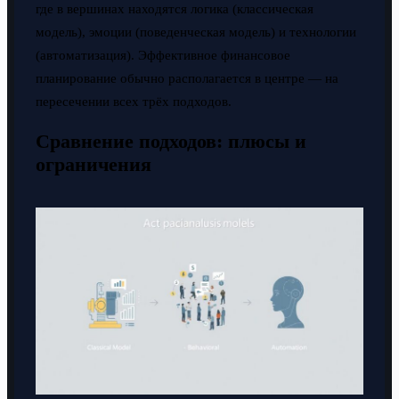
где в вершинах находятся логика (классическая
модель), эмоции (поведенческая модель) и технологии
(автоматизация). Эффективное финансовое
планирование обычно располагается в центре — на
пересечении всех трёх подходов.
Сравнение подходов: плюсы и
ограничения