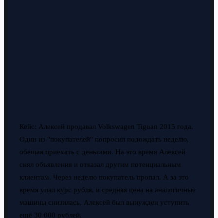
Кейс: Алексей продавал Volkswagen Tiguan 2015 года.
Один из "покупателей" попросил подождать неделю,
обещая приехать с деньгами. На это время Алексей
снял объявления и отказал другим потенциальным
клиентам. Через неделю покупатель пропал. А за это
время упал курс рубля, и средняя цена на аналогичные
машины снизилась. Алексей был вынужден уступить
ещё 30 000 рублей.