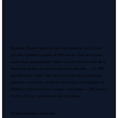
Пример: Ирина продала свой автомобиль за 1,2 млн
рублей, купив его ранее за 800 тысяч. Она не подала
налоговую декларацию. Через год ей пришёл штраф за
неуплату налога на доходы физических лиц — 52 000
рублей, плюс пени. При этом если бы она сохранила
договор о покупке, то могла бы подать декларацию 3-
НДФЛ и уплатить налог только с разницы — 400 тысяч,
то есть 52 тыс. рублей, но без штрафов.
Чтобы избежать проблем: