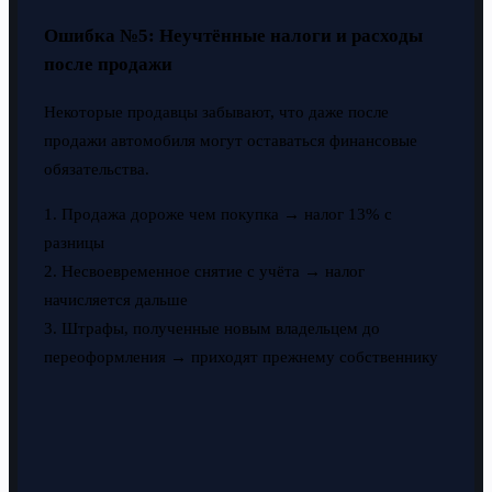
Ошибка №5: Неучтённые налоги и расходы
после продажи
Некоторые продавцы забывают, что даже после
продажи автомобиля могут оставаться финансовые
обязательства.
1. Продажа дороже чем покупка → налог 13% с
разницы
2. Несвоевременное снятие с учёта → налог
начисляется дальше
3. Штрафы, полученные новым владельцем до
переоформления → приходят прежнему собственнику