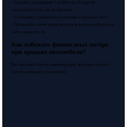
- Подайте декларацию 3-НДФЛ до 30 апреля
следующего года после продажи
- Сохраняйте документы о покупке и продаже авто
- Проверяйте начисления налогов в личном кабинете на
сайте nalog.gov.ru
Как избежать финансовых потерь
при продаже автомобиля?
Вот краткий список рекомендаций, которые помогут
сделать продажу безопасной: