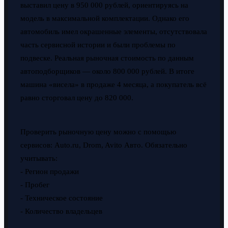
выставил цену в 950 000 рублей, ориентируясь на
модель в максимальной комплектации. Однако его
автомобиль имел окрашенные элементы, отсутствовала
часть сервисной истории и были проблемы по
подвеске. Реальная рыночная стоимость по данным
автоподборщиков — около 800 000 рублей. В итоге
машина «висела» в продаже 4 месяца, а покупатель всё
равно сторговал цену до 820 000.
Проверить рыночную цену можно с помощью
сервисов: Auto.ru, Drom, Avito Авто. Обязательно
учитывать:
- Регион продажи
- Пробег
- Техническое состояние
- Количество владельцев