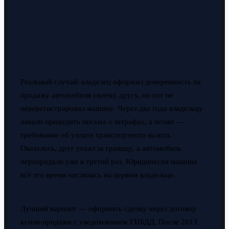
Реальный случай: владелец оформил доверенность на
продажу автомобиля своему другу, но тот не
перерегистрировал машину. Через два года владельцу
начали приходить письма о штрафах, а позже —
требование об уплате транспортного налога.
Оказалось, друг уехал за границу, а автомобиль
перепродали уже в третий раз. Юридически машина
всё это время числилась на первом владельце.
Лучший вариант — оформить сделку через договор
купли-продажи с уведомлением ГИБДД. После 2013