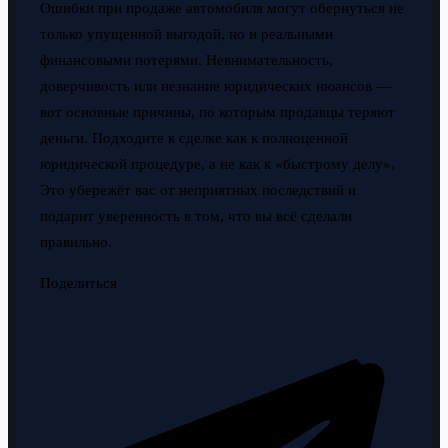
Ошибки при продаже автомобиля могут обернуться не
только упущенной выгодой, но и реальными
финансовыми потерями. Невнимательность,
доверчивость или незнание юридических нюансов —
вот основные причины, по которым продавцы теряют
деньги. Подходите к сделке как к полноценной
юридической процедуре, а не как к «быстрому делу».
Это убережёт вас от неприятных последствий и
подарит уверенность в том, что вы всё сделали
правильно.
Поделиться