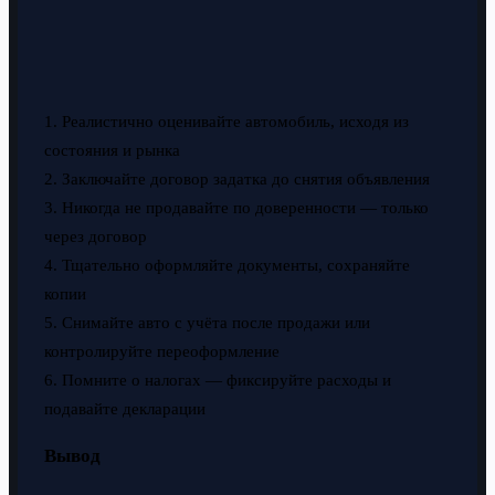
1. Реалистично оценивайте автомобиль, исходя из
состояния и рынка
2. Заключайте договор задатка до снятия объявления
3. Никогда не продавайте по доверенности — только
через договор
4. Тщательно оформляйте документы, сохраняйте
копии
5. Снимайте авто с учёта после продажи или
контролируйте переоформление
6. Помните о налогах — фиксируйте расходы и
подавайте декларации
Вывод