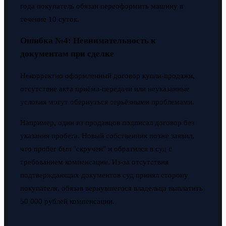
года покупатель обязан переоформить машину в
течение 10 суток.
Ошибка №4: Невнимательность к
документам при сделке
Некорректно оформленный договор купли-продажи,
отсутствие акта приёма-передачи или неуказанные
условия могут обернуться серьёзными проблемами.
Например, один из продавцов подписал договор без
указания пробега. Новый собственник позже заявил,
что пробег был "скручен" и обратился в суд с
требованием компенсации. Из-за отсутствия
подтверждающих документов суд принял сторону
покупателя, обязав вернувшегося владельца выплатить
50 000 рублей компенсации.