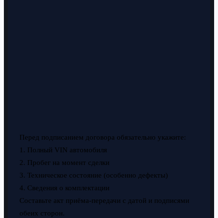
Перед подписанием договора обязательно укажите:
1. Полный VIN автомобиля
2. Пробег на момент сделки
3. Техническое состояние (особенно дефекты)
4. Сведения о комплектации
Составьте акт приёма-передачи с датой и подписями
обеих сторон.