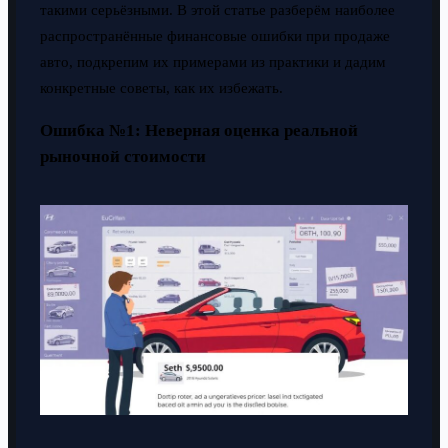
такими серьёзными. В этой статье разберём наиболее
распространённые финансовые ошибки при продаже
авто, подкрепим их примерами из практики и дадим
конкретные советы, как их избежать.
Ошибка №1: Неверная оценка реальной
рыночной стоимости